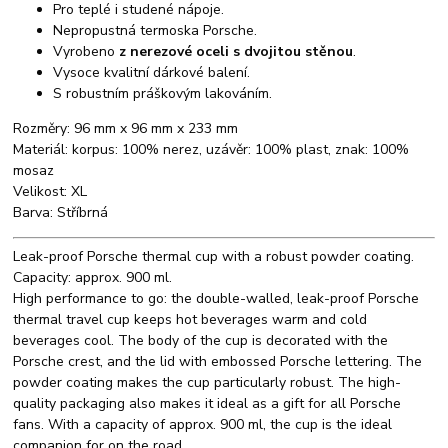
Pro teplé i studené nápoje.
Nepropustná termoska Porsche.
Vyrobeno
z nerezové oceli s dvojitou stěnou
.
Vysoce kvalitní dárkové balení.
S robustním práškovým lakováním.
Rozměry: 96 mm x 96 mm x 233 mm
Materiál: korpus: 100% nerez, uzávěr: 100% plast, znak: 100%
mosaz
Velikost: XL
Barva: Stříbrná
Leak-proof Porsche thermal cup with a robust powder coating.
Capacity: approx. 900 ml.
High performance to go: the double-walled, leak-proof Porsche
thermal travel cup keeps hot beverages warm and cold
beverages cool. The body of the cup is decorated with the
Porsche crest, and the lid with embossed Porsche lettering. The
powder coating makes the cup particularly robust. The high-
quality packaging also makes it ideal as a gift for all Porsche
fans. With a capacity of approx. 900 ml, the cup is the ideal
companion for on the road.