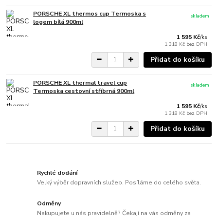
PORSCHE XL thermos cup Termoska s
skladem
logem bílá 900ml
1 595 Kč
/
ks
1 318 Kč
bez DPH
Přidat do košíku
PORSCHE XL thermal travel cup
skladem
Termoska cestovní stříbrná 900ml
1 595 Kč
/
ks
1 318 Kč
bez DPH
Přidat do košíku
Rychlé dodání
Velký výběr dopravních služeb. Posíláme do celého světa.
Odměny
Nakupujete u nás pravidelně? Čekají na vás odměny za