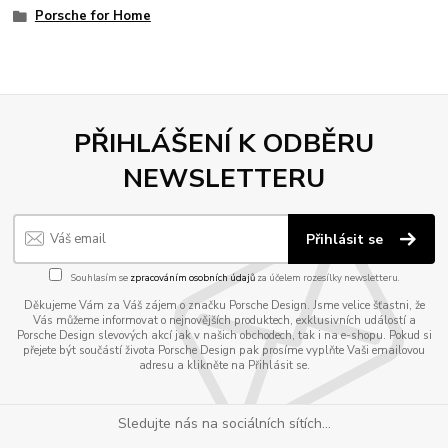
Porsche for Home
PŘIHLÁŠENÍ K ODBĚRU
NEWSLETTERU
Přihlásit se
Souhlasím se
zpracováním osobních údajů
za účelem rozesílky newsletteru.
Děkujeme Vám za Váš zájem o značku Porsche Design. Jsme velice šťastni, že
Vás můžeme informovat o nejnovějších produktech, exklusivních událostí a
Porsche Design slevových akcí jak v našich obchodech, tak i na e-shopu. Pokud si
přejete být součástí života Porsche Design pak prosíme vyplňte Vaši emailovou
adresu a klikněte na Přihlásit se.
Sledujte nás na sociálních sítích...