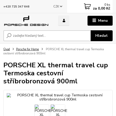
0
ks
CZK
+420 725 347 646
za
0,00 Kč
Menu
Hledat
Úvod
Porsche for Home
PORSCHE XL thermal travel cup Termoska
cestovní stříbrobronzová 900ml
PORSCHE XL thermal travel cup
Termoska cestovní
stříbrobronzová 900ml