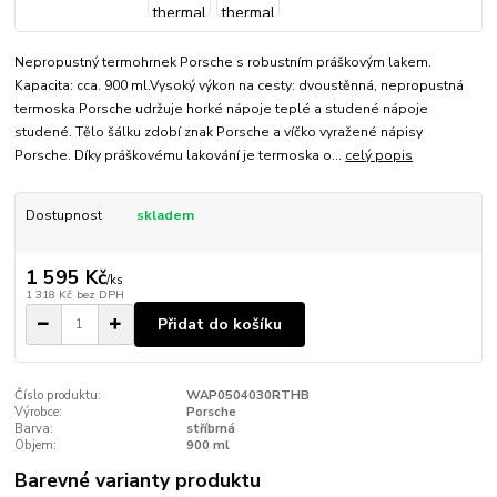
Nepropustný termohrnek Porsche s robustním práškovým lakem.
Kapacita: cca. 900 ml.Vysoký výkon na cesty: dvoustěnná, nepropustná
termoska Porsche udržuje horké nápoje teplé a studené nápoje
studené. Tělo šálku zdobí znak Porsche a víčko vyražené nápisy
Porsche. Díky práškovému lakování je termoska o...
celý popis
Dostupnost
skladem
1 595 Kč
/
ks
1 318 Kč
bez DPH
Přidat do košíku
Číslo produktu:
WAP0504030RTHB
Výrobce:
Porsche
Barva:
stříbrná
Objem:
900 ml
Barevné varianty produktu