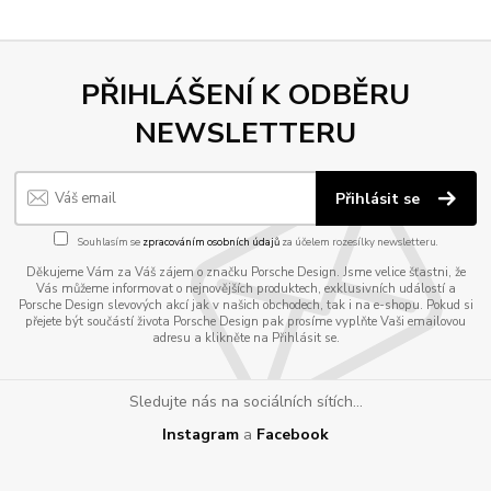
PŘIHLÁŠENÍ K ODBĚRU
NEWSLETTERU
Přihlásit se
Souhlasím se
zpracováním osobních údajů
za účelem rozesílky newsletteru.
Děkujeme Vám za Váš zájem o značku Porsche Design. Jsme velice šťastni, že
Vás můžeme informovat o nejnovějších produktech, exklusivních událostí a
Porsche Design slevových akcí jak v našich obchodech, tak i na e-shopu. Pokud si
přejete být součástí života Porsche Design pak prosíme vyplňte Vaši emailovou
adresu a klikněte na Přihlásit se.
Sledujte nás na sociálních sítích...
Instagram
a
Facebook