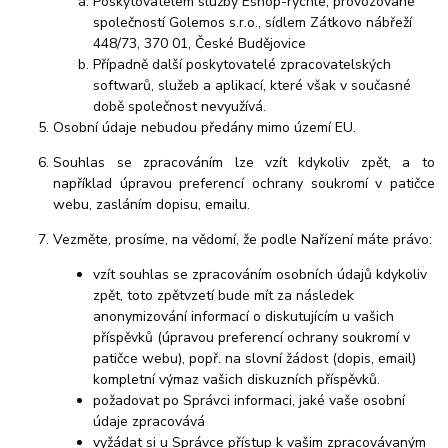
Poskytovatelem služby Eshop-rychle, provozované
společností Golemos s.r.o., sídlem Zátkovo nábřeží
448/73, 370 01, České Budějovice
Případně další poskytovatelé zpracovatelských
softwarů, služeb a aplikací, které však v současné
době společnost nevyužívá.
Osobní údaje nebudou předány mimo území EU.
Souhlas se zpracováním lze vzít kdykoliv zpět, a to
například úpravou preferencí ochrany soukromí v patičce
webu, zasláním dopisu, emailu.
Vezměte, prosíme, na vědomí, že podle Nařízení máte právo:
vzít souhlas se zpracováním osobních údajů kdykoliv
zpět, toto zpětvzetí bude mít za následek
anonymizování informací o diskutujícím u vašich
příspěvků (úpravou preferencí ochrany soukromí v
patičce webu), popř. na slovní žádost (dopis, email)
kompletní výmaz vašich diskuzních příspěvků.
požadovat po Správci informaci, jaké vaše osobní
údaje zpracovává
vyžádat si u Správce přístup k vašim zpracovávaným