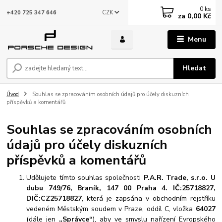
0
ks
CZK
+420 725 347 646
za
0,00 Kč
Menu
Hledat
Úvod
Souhlas se zpracováním osobních údajů pro účely diskuzních
příspěvků a komentářů
Souhlas se zpracováním osobních
údajů pro účely diskuzních
příspěvků a komentářů
Udělujete tímto souhlas společnosti
P.A.R. Trade, s.r.o. U
dubu 749/76, Braník, 147 00 Praha 4. IČ:25718827,
DIČ:CZ25718827
, která je zapsána v obchodním rejstříku
vedeném Městským soudem v Praze, oddíl C, vložka
64027
(dále jen
„Správce“
), aby ve smyslu nařízení Evropského