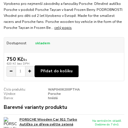
Vyrobeno pro nejmenší závodníky a fanoušky Porsche: Dřevěné autíčko
Porsche v podobě Porsche Taycan v barvě Frozen Berry. PODROBNOSTI:
Vhodné pro děti od 2 let.Vyrobeno v Evropě. Made for the smallest
racers and Porsche fans: Porsche wooden toy vehicle in the form of the
Porsche Taycan in Frozen Be...
celý popis
Dostupnost
skladem
750 Kč
/
ks
620 Kč
bez DPH
Přidat do košíku
Číslo produktu:
WAP0406200PTHA
Výrobce:
Porsche
Barva:
hnědá
Barevné varianty produktu
PORSCHE Wooden Car 911 Turbo
Na centrálním skladě.
Autíčko ze dřeva světle zelená
Dodáme do 7 dnů.