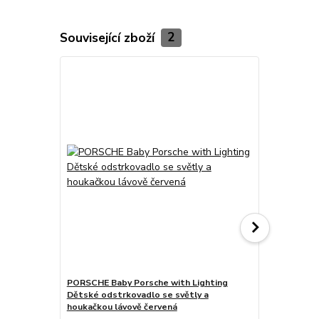
Související zboží
2
PORSCHE Baby Porsche with Lighting
PORSCHE Ra
Dětské odstrkovadlo se světly a
převážející 
houkačkou lávově červená