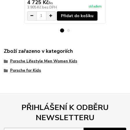
4 725 Kč
2 125 Kč
/
ks
skladem
3 905 Kč
bez DPH
1 756 Kč
bez
Přidat do košíku
Zboží zařazeno v kategoriích
Porsche Lifestyle Men Women Kids
Porsche for Kids
PŘIHLÁŠENÍ K ODBĚRU
NEWSLETTERU