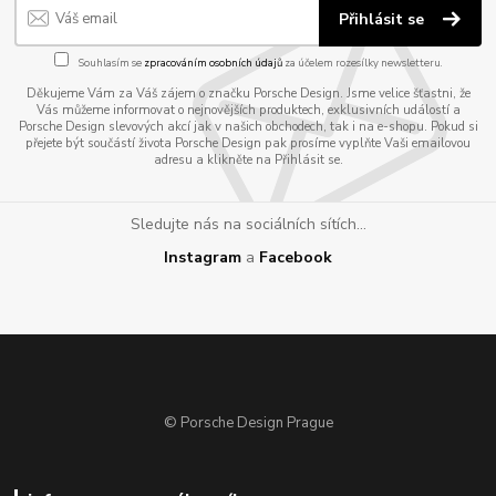
Přihlásit se
Souhlasím se
zpracováním osobních údajů
za účelem rozesílky newsletteru.
Děkujeme Vám za Váš zájem o značku Porsche Design. Jsme velice šťastni, že
Vás můžeme informovat o nejnovějších produktech, exklusivních událostí a
Porsche Design slevových akcí jak v našich obchodech, tak i na e-shopu. Pokud si
přejete být součástí života Porsche Design pak prosíme vyplňte Vaši emailovou
adresu a klikněte na Přihlásit se.
Sledujte nás na sociálních sítích...
Instagram
a
Facebook
© Porsche Design Prague