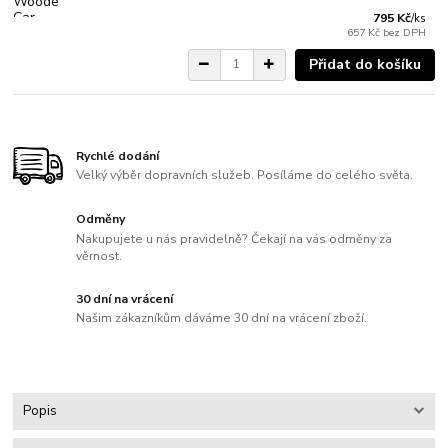
795 Kč
/
ks
657 Kč
bez DPH
Přidat do košíku
Rychlé dodání
Velký výběr dopravních služeb. Posíláme do celého světa.
Odměny
Nakupujete u nás pravidelně? Čekají na vás odměny za
věrnost.
30 dní na vrácení
Našim zákazníkům dáváme 30 dní na vrácení zboží.
Popis