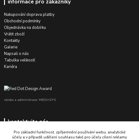
informace pro zákazníky
Nakupování doprava platby
Obchodní podmínky
Objednávka na dobírku
Vrátit zboží
Kontakty
Galerie
Napsali o nás
Tabulka velikostí
Kariéra
výroba a administrace: MEDIASYS
kontaktujte nás
Pro základní funkčnost, zpříjemnění používání webu, analytické
účely a v případě udělení souhlasu také pro účely cílení reklamy