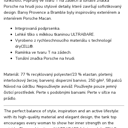
funkčnost. Popruhy ve tvaru T na zádech a tonální značka
Porsche na hrudi jsou stylové detaily, které završují sofistikovaný
design. Barvy Provence a Bramble byly inspirovány exteriérem a
interiérem Porsche Macan.
Integrovaná podprsenka.
Lehké tílko s měkkou tkaninou ULTRABARE.
Vyrobeno z rychleschnoucího materiálu s technologií
dryCELL®.
Ramínka ve tvaru T na zádech.
Tonální značka Porsche na hrudi.
Materiál: 77 % recyklovaný polyester/23 % elastan, pletený,
interlockový žerzej, barvený, disperzní barvivo, 250 g/m², 58 palců
Návod na údržbu: Nepoužívejte aviváž. Používejte pouze jemný
čisticí prostředek. Perte s podobnými barvami. Perte v síťce na
prádlo.
The perfect balance of style, inspiration and an active lifestyle:
with its high-quality material and elegant design, the tank top
encourages every woman to show her inner strength on the