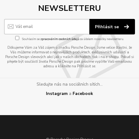
NEWSLETTERU
Přihlásit se
Souhlasím se
zpracováním osobních údajů
za účelem rozesílky newsletteru.
Děkujeme Vám za Váš zájem o značku Porsche Design. Jsme velice šťastni, že
Vás můžeme informovat o nejnovějších produktech, exklusivních událostí a
Porsche Design slevových akcí jak v našich obchodech, tak i na e-shopu. Pokud si
přejete být součástí života Porsche Design pak prosíme vyplňte Vaši emailovou
adresu a klikněte na Přihlásit se.
Sledujte nás na sociálních sítích...
Instagram
a
Facebook