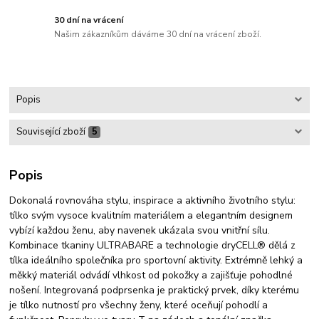
30 dní na vrácení
Našim zákazníkům dáváme 30 dní na vrácení zboží.
Popis
Související zboží
5
Popis
Dokonalá rovnováha stylu, inspirace a aktivního životního stylu:
tílko svým vysoce kvalitním materiálem a elegantním designem
vybízí každou ženu, aby navenek ukázala svou vnitřní sílu.
Kombinace tkaniny ULTRABARE a technologie dryCELL® dělá z
tílka ideálního společníka pro sportovní aktivity. Extrémně lehký a
měkký materiál odvádí vlhkost od pokožky a zajišťuje pohodlné
nošení. Integrovaná podprsenka je praktický prvek, díky kterému
je tílko nutností pro všechny ženy, které oceňují pohodlí a