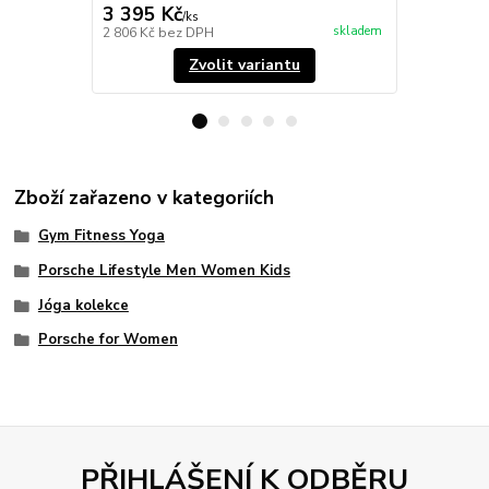
3 395 Kč
3 395 Kč
/
ks
skladem
2 806 Kč
bez DPH
2 806 Kč
bez
Zvolit variantu
Zboží zařazeno v kategoriích
Gym Fitness Yoga
Porsche Lifestyle Men Women Kids
Jóga kolekce
Porsche for Women
PŘIHLÁŠENÍ K ODBĚRU