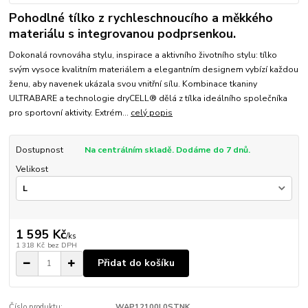
Pohodlné tílko z rychleschnoucího a měkkého
materiálu s integrovanou podprsenkou.
Dokonalá rovnováha stylu, inspirace a aktivního životního stylu: tílko
svým vysoce kvalitním materiálem a elegantním designem vybízí každou
ženu, aby navenek ukázala svou vnitřní sílu. Kombinace tkaniny
ULTRABARE a technologie dryCELL® dělá z tílka ideálního společníka
pro sportovní aktivity. Extrém...
celý popis
Dostupnost
Na centrálním skladě. Dodáme do 7 dnů.
Velikost
1 595 Kč
/
ks
1 318 Kč
bez DPH
Přidat do košíku
Číslo produktu:
WAP12100L0STNK