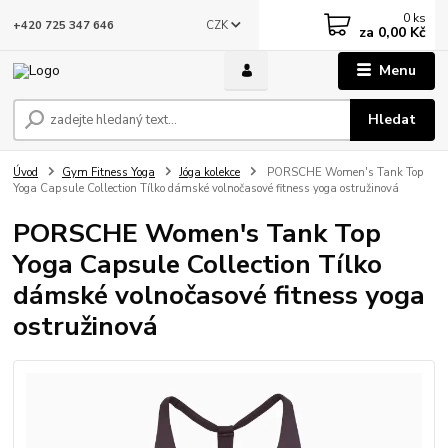
0
ks
CZK
+420 725 347 646
za
0,00 Kč
Menu
Hledat
Úvod
Gym Fitness Yoga
Jóga kolekce
PORSCHE Women's Tank Top
Yoga Capsule Collection Tílko dámské volnočasové fitness yoga ostružinová
PORSCHE Women's Tank Top
Yoga Capsule Collection Tílko
dámské volnočasové fitness yoga
ostružinová