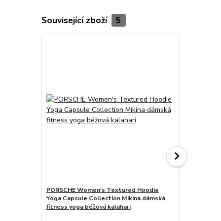
Související zboží
5
PORSCHE Women's Textured Hoodie
PORSCHE Wo
Yoga Capsule Collection Mikina dámská
Yoga Capsul
fitness yoga béžová kalahari
fitness yog