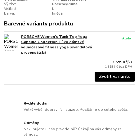
Výrobce:
Porsche/Puma
Velikost:
L
Barva:
hnědá
Barevné varianty produktu
PORSCHE Women's Tank Top Yoga
skladem
Capsule Collection Tílko dámské
volnočasové fitness yoga levandulová
provensálská
1 595 Kč
/
ks
1 318 Kč
bez DPH
Zvolit variantu
Rychlé dodání
Velký výběr dopravních služeb. Posíláme do celého světa.
Odměny
Nakupujete u nás pravidelně? Čekají na vás odměny za
věrnost.