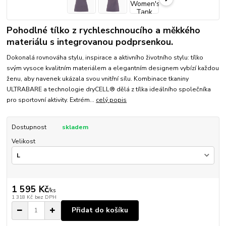
Pohodlné tílko z rychleschnoucího a měkkého
materiálu s integrovanou podprsenkou.
Dokonalá rovnováha stylu, inspirace a aktivního životního stylu: tílko
svým vysoce kvalitním materiálem a elegantním designem vybízí každou
ženu, aby navenek ukázala svou vnitřní sílu. Kombinace tkaniny
ULTRABARE a technologie dryCELL® dělá z tílka ideálního společníka
pro sportovní aktivity. Extrém...
celý popis
Dostupnost
skladem
Velikost
1 595 Kč
/
ks
1 318 Kč
bez DPH
Přidat do košíku