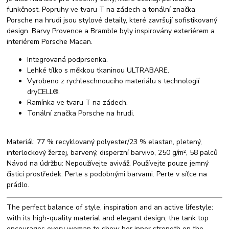
funkčnost. Popruhy ve tvaru T na zádech a tonální značka
Porsche na hrudi jsou stylové detaily, které završují sofistikovaný
design. Barvy Provence a Bramble byly inspirovány exteriérem a
interiérem Porsche Macan.
Integrovaná podprsenka.
Lehké tílko s měkkou tkaninou ULTRABARE.
Vyrobeno z rychleschnoucího materiálu s technologií
dryCELL®.
Ramínka ve tvaru T na zádech.
Tonální značka Porsche na hrudi.
Materiál: 77 % recyklovaný polyester/23 % elastan, pletený,
interlockový žerzej, barvený, disperzní barvivo, 250 g/m², 58 palců
Návod na údržbu: Nepoužívejte aviváž. Používejte pouze jemný
čisticí prostředek. Perte s podobnými barvami. Perte v síťce na
prádlo.
The perfect balance of style, inspiration and an active lifestyle:
with its high-quality material and elegant design, the tank top
encourages every woman to show her inner strength on the