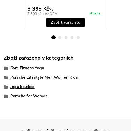
3 395 Kč
3 395 Kč
/
ks
skladem
2 806 Kč
bez DPH
2 806 Kč
bez
Zvolit variantu
Zboží zařazeno v kategoriích
Gym Fitness Yoga
Porsche Lifestyle Men Women Kids
Jóga kolekce
Porsche for Women