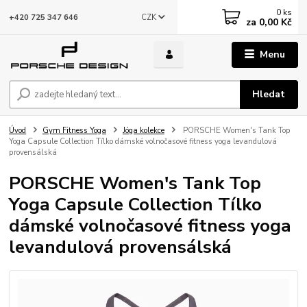
0
ks
CZK
+420 725 347 646
za
0,00 Kč
Menu
Hledat
Úvod
Gym Fitness Yoga
Jóga kolekce
PORSCHE Women's Tank Top
Yoga Capsule Collection Tílko dámské volnočasové fitness yoga levandulová
provensálská
PORSCHE Women's Tank Top
Yoga Capsule Collection Tílko
dámské volnočasové fitness yoga
levandulová provensálská