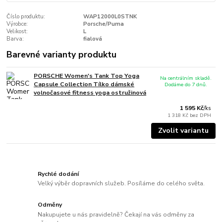
Číslo produktu:
WAP12000L0STNK
Výrobce:
Porsche/Puma
Velikost:
L
Barva:
fialová
Barevné varianty produktu
PORSCHE Women's Tank Top Yoga
Na centrálním skladě.
Capsule Collection Tílko dámské
Dodáme do 7 dnů.
volnočasové fitness yoga ostružinová
1 595 Kč
/
ks
1 318 Kč
bez DPH
Zvolit variantu
Rychlé dodání
Velký výběr dopravních služeb. Posíláme do celého světa.
Odměny
Nakupujete u nás pravidelně? Čekají na vás odměny za