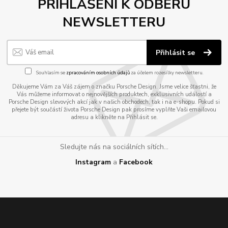
PŘIHLÁŠENÍ K ODBĚRU
NEWSLETTERU
Přihlásit se
Souhlasím se
zpracováním osobních údajů
za účelem rozesílky newsletteru.
Děkujeme Vám za Váš zájem o značku Porsche Design. Jsme velice šťastni, že
Vás můžeme informovat o nejnovějších produktech, exklusivních událostí a
Porsche Design slevových akcí jak v našich obchodech, tak i na e-shopu. Pokud si
přejete být součástí života Porsche Design pak prosíme vyplňte Vaši emailovou
adresu a klikněte na Přihlásit se.
Sledujte nás na sociálních sítích...
Instagram
a
Facebook