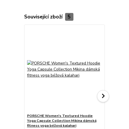
Související zboží
5
PORSCHE Women's Textured Hoodie
PORSCHE Wo
Yoga Capsule Collection Mikina dámská
Yoga Capsul
fitness yoga béžová kalahari
fitness yog