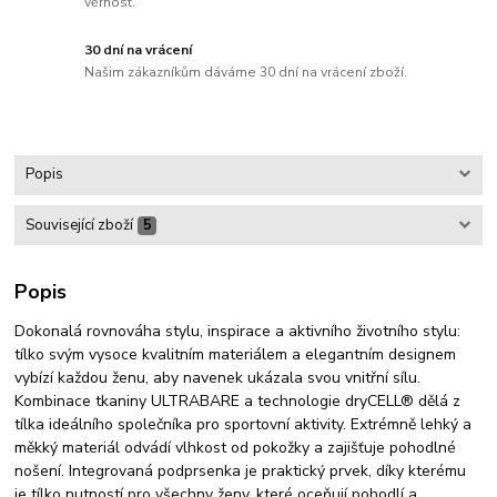
věrnost.
30 dní na vrácení
Našim zákazníkům dáváme 30 dní na vrácení zboží.
Popis
Související zboží
5
Popis
Dokonalá rovnováha stylu, inspirace a aktivního životního stylu:
tílko svým vysoce kvalitním materiálem a elegantním designem
vybízí každou ženu, aby navenek ukázala svou vnitřní sílu.
Kombinace tkaniny ULTRABARE a technologie dryCELL® dělá z
tílka ideálního společníka pro sportovní aktivity. Extrémně lehký a
měkký materiál odvádí vlhkost od pokožky a zajišťuje pohodlné
nošení. Integrovaná podprsenka je praktický prvek, díky kterému
je tílko nutností pro všechny ženy, které oceňují pohodlí a