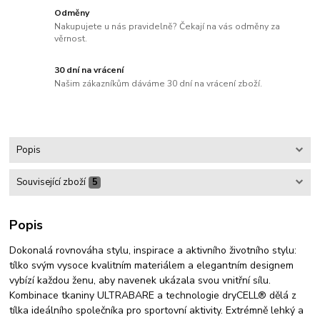
Odměny
Nakupujete u nás pravidelně? Čekají na vás odměny za
věrnost.
30 dní na vrácení
Našim zákazníkům dáváme 30 dní na vrácení zboží.
Popis
Související zboží
5
Popis
Dokonalá rovnováha stylu, inspirace a aktivního životního stylu:
tílko svým vysoce kvalitním materiálem a elegantním designem
vybízí každou ženu, aby navenek ukázala svou vnitřní sílu.
Kombinace tkaniny ULTRABARE a technologie dryCELL® dělá z
tílka ideálního společníka pro sportovní aktivity. Extrémně lehký a