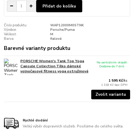
Přidat do košíku
Číslo produktu:
WAP12000M0STNK
Výrobce:
Porsche/Puma
Velikost:
M
Barva:
fialová
Barevné varianty produktu
PORSCHE Women's Tank Top Yoga
Na centrálním skladě.
Capsule Collection Tílko dámské
Dodáme do 7 dnů.
volnočasové fitness yoga ostružinová
1 595 Kč
/
ks
1 318 Kč
bez DPH
Zvolit variantu
Rychlé dodání
Velký výběr dopravních služeb. Posíláme do celého světa.