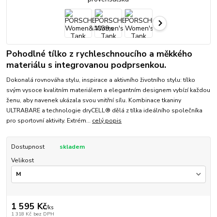
Pohodlné tílko z rychleschnoucího a měkkého
materiálu s integrovanou podprsenkou.
Dokonalá rovnováha stylu, inspirace a aktivního životního stylu: tílko
svým vysoce kvalitním materiálem a elegantním designem vybízí každou
ženu, aby navenek ukázala svou vnitřní sílu. Kombinace tkaniny
ULTRABARE a technologie dryCELL® dělá z tílka ideálního společníka
pro sportovní aktivity. Extrém...
celý popis
Dostupnost
skladem
Velikost
1 595 Kč
/
ks
1 318 Kč
bez DPH