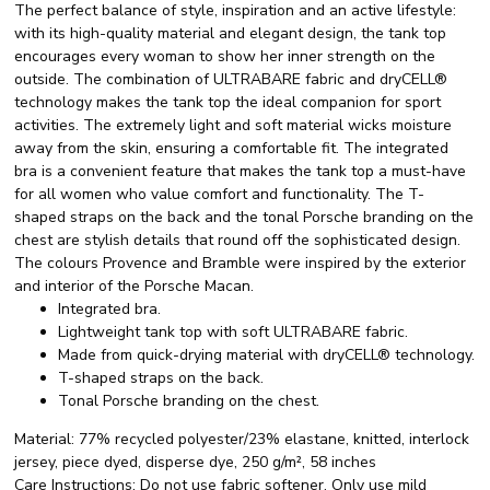
The perfect balance of style, inspiration and an active lifestyle:
with its high-quality material and elegant design, the tank top
encourages every woman to show her inner strength on the
outside. The combination of ULTRABARE fabric and dryCELL®
technology makes the tank top the ideal companion for sport
activities. The extremely light and soft material wicks moisture
away from the skin, ensuring a comfortable fit. The integrated
bra is a convenient feature that makes the tank top a must-have
for all women who value comfort and functionality. The T-
shaped straps on the back and the tonal Porsche branding on the
chest are stylish details that round off the sophisticated design.
The colours Provence and Bramble were inspired by the exterior
and interior of the Porsche Macan.
Integrated bra.
Lightweight tank top with soft ULTRABARE fabric.
Made from quick-drying material with dryCELL® technology.
T-shaped straps on the back.
Tonal Porsche branding on the chest.
Material:
77% recycled polyester/23% elastane, knitted, interlock
jersey, piece dyed, disperse dye, 250 g/m², 58 inches
Care Instructions:
Do not use fabric softener. Only use mild