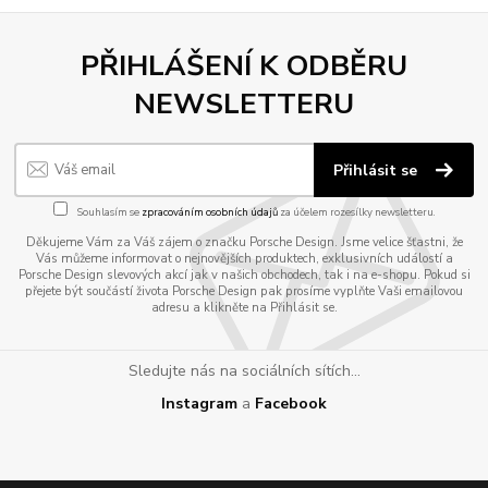
PŘIHLÁŠENÍ K ODBĚRU
NEWSLETTERU
Přihlásit se
Souhlasím se
zpracováním osobních údajů
za účelem rozesílky newsletteru.
Děkujeme Vám za Váš zájem o značku Porsche Design. Jsme velice šťastni, že
Vás můžeme informovat o nejnovějších produktech, exklusivních událostí a
Porsche Design slevových akcí jak v našich obchodech, tak i na e-shopu. Pokud si
přejete být součástí života Porsche Design pak prosíme vyplňte Vaši emailovou
adresu a klikněte na Přihlásit se.
Sledujte nás na sociálních sítích...
Instagram
a
Facebook