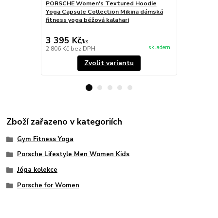
PORSCHE Women's Textured Hoodie
PORSCHE Wo
Yoga Capsule Collection Mikina dámská
Yoga Capsul
fitness yoga béžová kalahari
fitness yog
3 395 Kč
3 395 Kč
/
ks
skladem
2 806 Kč
bez DPH
2 806 Kč
bez
Zvolit variantu
Zboží zařazeno v kategoriích
Gym Fitness Yoga
Porsche Lifestyle Men Women Kids
Jóga kolekce
Porsche for Women