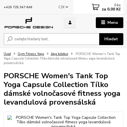
0
ks
CZK
+420 725 347 646
za
0,00 Kč
Menu
Hledat
Úvod
Gym Fitness Yoga
Jóga kolekce
PORSCHE Women's Tank Top
Yoga Capsule Collection Tílko dámské volnočasové fitness yoga levandulová
provensálská
PORSCHE Women's Tank Top
Yoga Capsule Collection Tílko
dámské volnočasové fitness yoga
levandulová provensálská