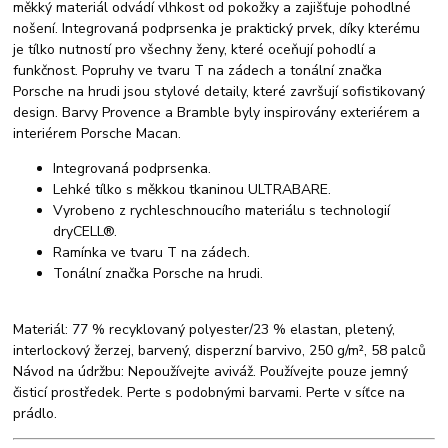
měkký materiál odvádí vlhkost od pokožky a zajišťuje pohodlné
nošení. Integrovaná podprsenka je praktický prvek, díky kterému
je tílko nutností pro všechny ženy, které oceňují pohodlí a
funkčnost. Popruhy ve tvaru T na zádech a tonální značka
Porsche na hrudi jsou stylové detaily, které završují sofistikovaný
design. Barvy Provence a Bramble byly inspirovány exteriérem a
interiérem Porsche Macan.
Integrovaná podprsenka.
Lehké tílko s měkkou tkaninou ULTRABARE.
Vyrobeno z rychleschnoucího materiálu s technologií
dryCELL®.
Ramínka ve tvaru T na zádech.
Tonální značka Porsche na hrudi.
Materiál: 77 % recyklovaný polyester/23 % elastan, pletený,
interlockový žerzej, barvený, disperzní barvivo, 250 g/m², 58 palců
Návod na údržbu: Nepoužívejte aviváž. Používejte pouze jemný
čisticí prostředek. Perte s podobnými barvami. Perte v síťce na
prádlo.