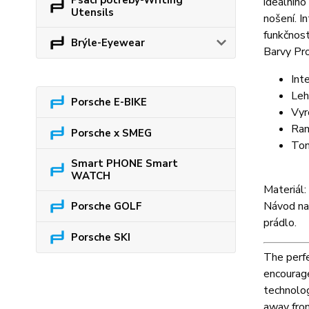
Psací potřeby-Writing
ideálního
Utensils
nošení. I
funkčnost
Brýle-Eyewear
Barvy Pro
Int
Leh
Porsche E-BIKE
Vyr
Ram
Porsche x SMEG
Ton
Smart PHONE Smart
WATCH
Materiál:
Návod na 
Porsche GOLF
prádlo.
Porsche SKI
The perfe
encourag
technolog
away from