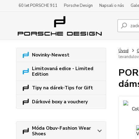
60 let PORSCHE 911
Porsche Design
Napsali o nás
Gale
Úvod
G
Novinky-Newest
levandulov
Limitovaná edice - Limited
PORS
Edition
dáms
Tipy na dárek-Tips for Gift
Dárkové boxy a vouchery
Móda Obuv-Fashion Wear
Shoes