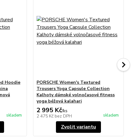
d Hoodie
PORSCHE Women's Textured
PO
kina
Trousers Yoga Capsule Collection
Yo
inová
Kalhoty dámské volnočasové fitness
kr
yoga béžová kalahari
le
2 995 Kč
1 
/
ks
skladem
skladem
2 475 Kč
bez DPH
1 
Zvolit variantu