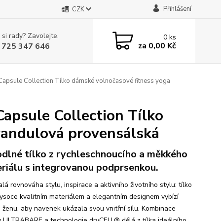
Přihlášení
CZK
 si rady? Zavolejte.
0
ks
za
0,00 Kč
 725 347 646
sule Collection Tílko dámské volnočasové fitness yoga
psule Collection Tílko
vandulová provensálská
dlné tílko z rychleschnoucího a měkkého
riálu s integrovanou podprsenkou.
á rovnováha stylu, inspirace a aktivního životního stylu: tílko
ysoce kvalitním materiálem a elegantním designem vybízí
 ženu, aby navenek ukázala svou vnitřní sílu. Kombinace
y ULTRABARE a technologie dryCELL® dělá z tílka ideálního