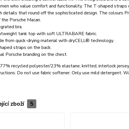
omen who value comfort and functionality. The T-shaped straps 
sh details that round off the sophisticated design. The colours 
of the Porsche Macan.
egrated bra.
htweight tank top with soft ULTRABARE fabric.
e from quick-drying material with dryCELL® technology.
haped straps on the back.
al Porsche branding on the chest.
77% recycled polyester/23% elastane, knitted, interlock jersey,
ructions:
Do not use fabric softener. Only use mild detergent. Wa
jící zboží
5