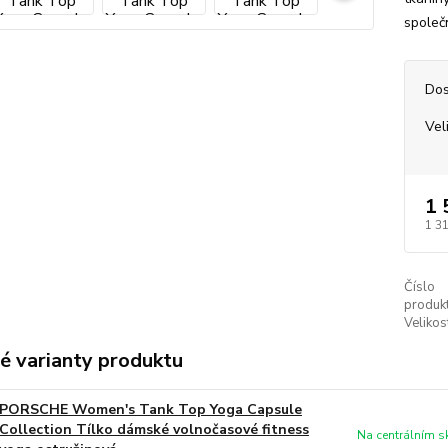
společn
Dos
Vel
1 
1 3
Číslo
produkt
Velikos
é varianty produktu
PORSCHE Women's Tank Top Yoga Capsule
Collection Tílko dámské volnočasové fitness
Na centrálním 