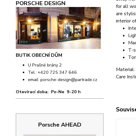
PORSCHE DESIGN
for all w
are styli
interior 
Int
Lig
Mad
T-s
BUTIK OBECNÍ DŮM
Ton
U Prašné brány 2
Material:
Tel.: +420 725 347 646
Care Inst
email:
porsche-design@partrade.cz
Otevírací doba: Po-Ne 9-20 h
Souvise
Porsche AHEAD