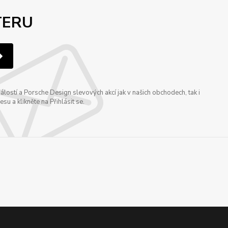
TERU
ostí a Porsche Design slevových akcí jak v našich obchodech, tak i
u a klikněte na Přihlásit se.