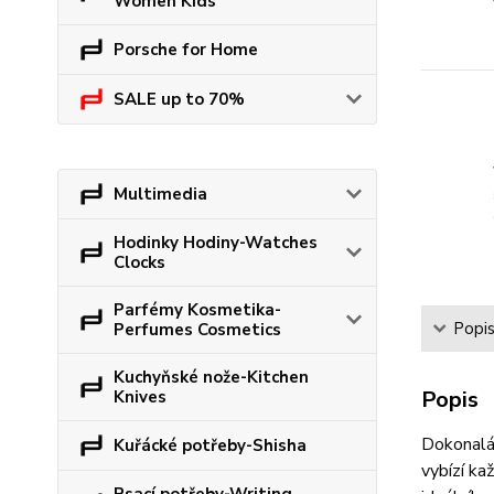
Women Kids
Porsche for Home
SALE up to 70%
Multimedia
Hodinky Hodiny-Watches
Clocks
Parfémy Kosmetika-
Popi
Perfumes Cosmetics
Kuchyňské nože-Kitchen
Popis
Knives
Dokonalá 
Kuřácké potřeby-Shisha
vybízí ka