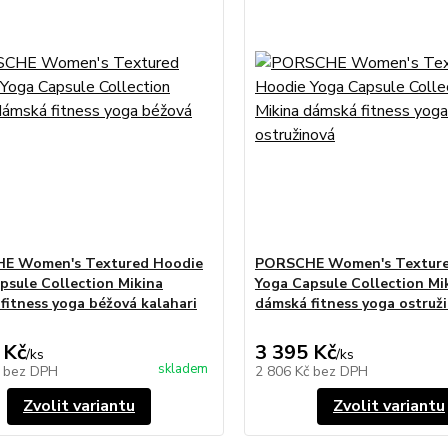
E Women's Textured Hoodie
PORSCHE Women's Texture
psule Collection Mikina
Yoga Capsule Collection Mi
fitness yoga béžová kalahari
dámská fitness yoga ostruž
 Kč
3 395 Kč
/
ks
/
ks
skladem
č
bez DPH
2 806 Kč
bez DPH
Zvolit variantu
Zvolit variantu