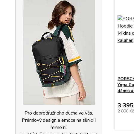
PORSCH
Yoga Ca
dámská 
3 395
2 806 K
Pro dobrodružného ducha ve vás.
Prémiový design a emoce na silnici i
mimo ni.