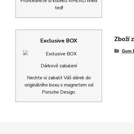
Prohlédněte si kolekci AHEAD hned
teď!
Zboží 
Exclusive BOX
Gym 
Dárkové zabalení
Nechte si zabalit Váš dárek do
originálního boxu s magnetem od
Porsche Design.