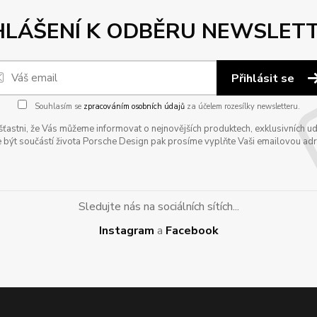
HLÁŠENÍ K ODBĚRU NEWSLET
Přihlásit se
Souhlasím se
zpracováním osobních údajů
za účelem rozesílky newsletteru.
astni, že Vás můžeme informovat o nejnovějších produktech, exklusivních udál
 být součástí života Porsche Design pak prosíme vyplňte Vaši emailovou adres
Sledujte nás na sociálních sítích...
Instagram
a
Facebook