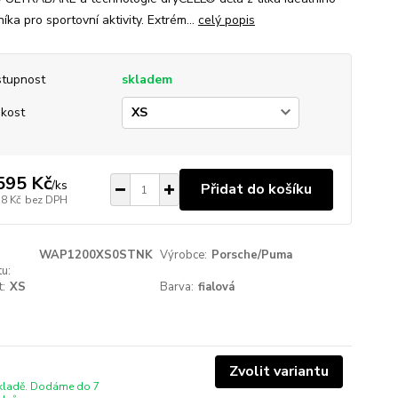
íka pro sportovní aktivity. Extrém...
celý popis
tupnost
skladem
ikost
595 Kč
/
ks
Přidat do košíku
18 Kč
bez DPH
WAP1200XS0STNK
Výrobce:
Porsche/Puma
u:
t:
XS
Barva:
fialová
Zvolit variantu
skladě. Dodáme do 7