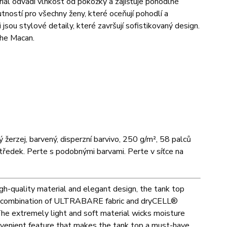
riál odvádí vlhkost od pokožky a zajišťuje pohodlné
utností pro všechny ženy, které oceňují pohodlí a
jsou stylové detaily, které završují sofistikovaný design.
che Macan.
žerzej, barvený, disperzní barvivo, 250 g/m², 58 palců
středek. Perte s podobnými barvami. Perte v síťce na
high-quality material and elegant design, the tank top
he combination of ULTRABARE fabric and dryCELL®
The extremely light and soft material wicks moisture
convenient feature that makes the tank top a must-have