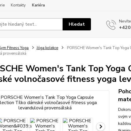
rie
Kontakty
Kariéra
Nevíte
Hledat
+420
ym Fitness Yoga
Jóga kolekce
PORSCHE Women's Tank Top Yoga Cap
á provensálská
CHE Women's Tank Top Yoga Ca
ké volnočasové fitness yoga le
Poho
mate
Dokonal
svým v
každou
tkanin