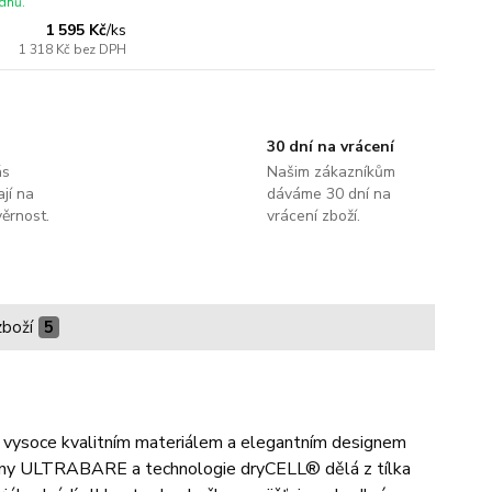
dnů.
1 595 Kč
/
ks
1 318 Kč
bez DPH
30 dní na vrácení
ás
Našim zákazníkům
jí na
dáváme 30 dní na
ěrnost.
vrácení zboží.
zboží
5
vým vysoce kvalitním materiálem a elegantním designem
kaniny ULTRABARE a technologie dryCELL® dělá z tílka