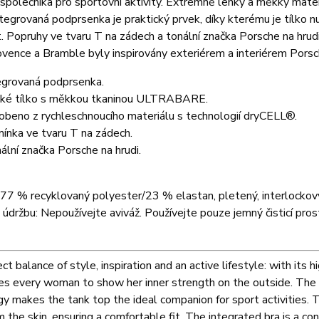
 společníka pro sportovní aktivity. Extrémně lehký a měkký mate
ntegrovaná podprsenka je praktický prvek, díky kterému je tílko n
. Popruhy ve tvaru T na zádech a tonální značka Porsche na hrudi 
vence a Bramble byly inspirovány exteriérem a interiérem Pors
egrovaná podprsenka.
ké tílko s měkkou tkaninou ULTRABARE.
obeno z rychleschnoucího materiálu s technologií dryCELL®.
ínka ve tvaru T na zádech.
ální značka Porsche na hrudi.
 77 % recyklovaný polyester/23 % elastan, pletený, interlockový 
údržbu: Nepoužívejte aviváž. Používejte pouze jemný čisticí pro
ct balance of style, inspiration and an active lifestyle: with its 
es every woman to show her inner strength on the outside. T
y makes the tank top the ideal companion for sport activities. 
 the skin, ensuring a comfortable fit. The integrated bra is a 