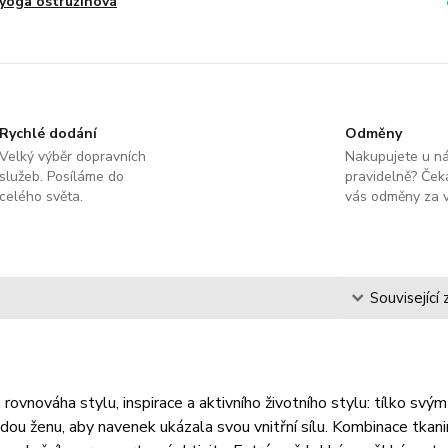
yoga ostružinová
Rychlé dodání
Odměny
Velký výběr dopravních
Nakupujete u n
služeb. Posíláme do
pravidelně? Čeka
celého světa.
vás odměny za v
s
Související 
rovnováha stylu, inspirace a aktivního životního stylu: tílko s
ždou ženu, aby navenek ukázala svou vnitřní sílu. Kombinace t