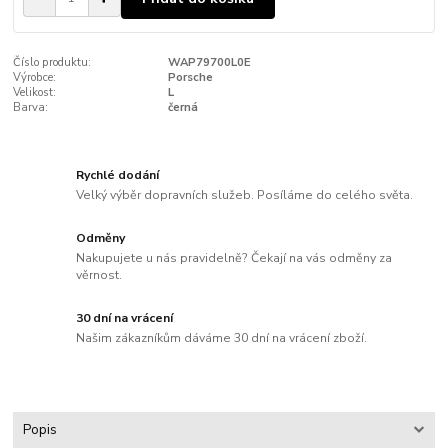
Číslo produktu:
WAP79700L0E
Výrobce:
Porsche
Velikost:
L
Barva:
černá
Rychlé dodání
Velký výběr dopravních služeb. Posíláme do celého světa.
Odměny
Nakupujete u nás pravidelně? Čekají na vás odměny za
věrnost.
30 dní na vrácení
Našim zákazníkům dáváme 30 dní na vrácení zboží.
Popis