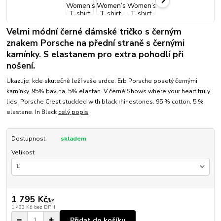
Velmi módní černé dámské tričko s černým
znakem Porsche na přední straně s černými
kamínky. S elastanem pro extra pohodlí při
nošení.
Ukazuje, kde skutečně leží vaše srdce. Erb Porsche posetý černými
kamínky. 95% bavlna, 5% elastan. V černé Shows where your heart truly
lies. Porsche Crest studded with black rhinestones. 95 % cotton, 5 %
elastane. In Black
celý popis
Dostupnost
skladem
Velikost
1 795 Kč
/
ks
1 483 Kč
bez DPH
Přidat do košíku