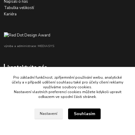
Napsali o nás
Tabulka velikostí
Kariéra
výroba a administrace: MEDIASYS
kontaktujte nás
Pro základní funkčnost, zpříjemnění používání webu, analytické
účely a v případě udělení souhlasu také pro účely cílení reklamy
využíváme soubory cookies.
+420 725 347 646
Nastavení vlastních preferencí cookies můžete kdykoli upravit
odkazem ve spodní části stránek.
porsche-design@partrade.cz
Souhlasím
Nastavení