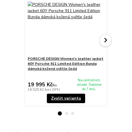
PORSCHE DESIGN Women's leather jacket
PORSCHE DE
60Y Porsche 911 Limited Edition Bunda
Porsche 911
dámská kožená světle šedá
knoflíky šed
2 245 Kč
Ušetříte 551
Na centrálním
19 995 Kč
1 694 Kč
skladě. Dodáme
/
ks
do 7 dnů.
16 525 Kč
bez DPH
1 400 Kč
bez
Zvolit variantu