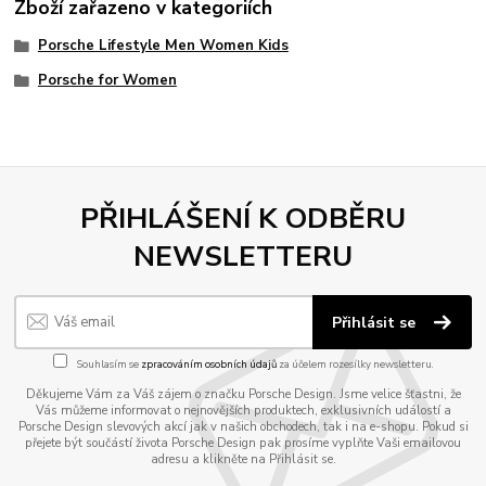
Zboží zařazeno v kategoriích
Porsche Lifestyle Men Women Kids
Porsche for Women
PŘIHLÁŠENÍ K ODBĚRU
NEWSLETTERU
Přihlásit se
Souhlasím se
zpracováním osobních údajů
za účelem rozesílky newsletteru.
Děkujeme Vám za Váš zájem o značku Porsche Design. Jsme velice šťastni, že
Vás můžeme informovat o nejnovějších produktech, exklusivních událostí a
Porsche Design slevových akcí jak v našich obchodech, tak i na e-shopu. Pokud si
přejete být součástí života Porsche Design pak prosíme vyplňte Vaši emailovou
adresu a klikněte na Přihlásit se.