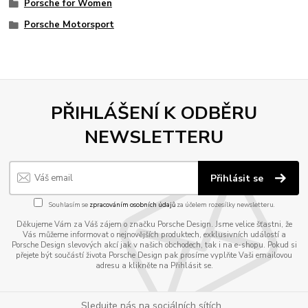
Porsche for Women
Porsche Motorsport
PŘIHLÁŠENÍ K ODBĚRU
NEWSLETTERU
Přihlásit se
Souhlasím se
zpracováním osobních údajů
za účelem rozesílky newsletteru.
Děkujeme Vám za Váš zájem o značku Porsche Design. Jsme velice šťastni, že
Vás můžeme informovat o nejnovějších produktech, exklusivních událostí a
Porsche Design slevových akcí jak v našich obchodech, tak i na e-shopu. Pokud si
přejete být součástí života Porsche Design pak prosíme vyplňte Vaši emailovou
adresu a klikněte na Přihlásit se.
Sledujte nás na sociálních sítích...