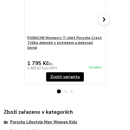
PORSCHE Women’s T-shirt Porsche Crest
PORSCHE DE
Tričko dámské s potiskem a dekorací
Porsche 911
černá
knoflíky šed
2 245 Kč
Ušetříte 551
1 795 Kč
1 694 Kč
/
ks
skladem
1 483 Kč
bez DPH
1 400 Kč
bez
Zvolit variantu
Zboží zařazeno v kategoriích
Porsche Lifestyle Men Women Kids