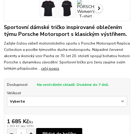
Sportovní dámské tričko inspirované oblečením
týmu Porsche Motorsport s klasickým výstřihem.
Zažijte čistou vášeň motoristického sportu s Porsche Motorsport Replica
Collection a pociťte týmového ducha motorsportu. Nápadné červené
akcenty a ikonický vzor Pasha ze 70. let 20. století spojují bohatou historii
Porsche s dynamikou závodění. Sportovní tričko pro ženy zaujme svým
lehkým přizpůsobe...
celý popis
Dostupnost
Na centrálním skladě. Dodáme do 7 dnů.
Velikost
1 685 Kč
/
ks
1 393 Kč
bez DPH
Přidat do košíku