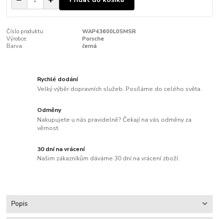
Číslo produktu:
WAP43600L0SMSR
Výrobce:
Porsche
Barva:
černá
Rychlé dodání
Velký výběr dopravních služeb. Posíláme do celého světa.
Odměny
Nakupujete u nás pravidelně? Čekají na vás odměny za
věrnost.
30 dní na vrácení
Našim zákazníkům dáváme 30 dní na vrácení zboží.
Popis