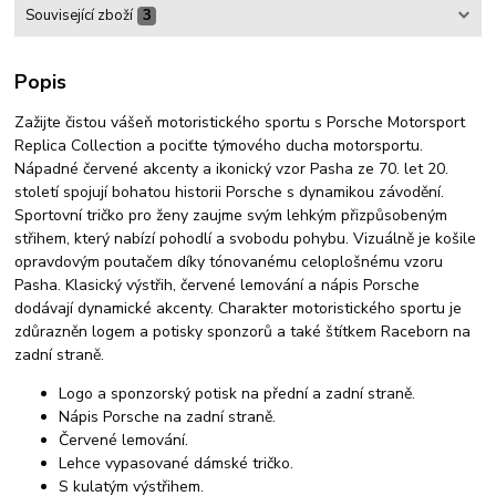
Související zboží
3
Popis
Zažijte čistou vášeň motoristického sportu s Porsche Motorsport
Replica Collection a pociťte týmového ducha motorsportu.
Nápadné červené akcenty a ikonický vzor Pasha ze 70. let 20.
století spojují bohatou historii Porsche s dynamikou závodění.
Sportovní tričko pro ženy zaujme svým lehkým přizpůsobeným
střihem, který nabízí pohodlí a svobodu pohybu. Vizuálně je košile
opravdovým poutačem díky tónovanému celoplošnému vzoru
Pasha. Klasický výstřih, červené lemování a nápis Porsche
dodávají dynamické akcenty. Charakter motoristického sportu je
zdůrazněn logem a potisky sponzorů a také štítkem Raceborn na
zadní straně.
Logo a sponzorský potisk na přední a zadní straně.
Nápis Porsche na zadní straně.
Červené lemování.
Lehce vypasované dámské tričko.
S kulatým výstřihem.