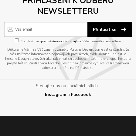
PŘIHLÁŠENÍ K ODBĚRU
NEWSLETTERU
Přihlásit se
Souhlasím se
zpracováním osobních údajů
za účelem rozesílky newsletteru.
Děkujeme Vám za Váš zájem o značku Porsche Design. Jsme velice šťastni, že
Vás můžeme informovat o nejnovějších produktech, exklusivních událostí a
Porsche Design slevových akcí jak v našich obchodech, tak i na e-shopu. Pokud si
přejete být součástí života Porsche Design pak prosíme vyplňte Vaši emailovou
adresu a klikněte na Přihlásit se.
Sledujte nás na sociálních sítích...
Instagram
a
Facebook