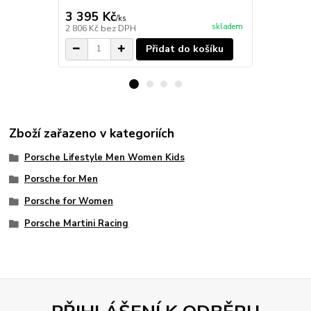
3 395 Kč
995 Kč
/
ks
/
ks
skladem
2 806 Kč
bez DPH
822 Kč
bez 
Přidat do košíku
Zboží zařazeno v kategoriích
Porsche Lifestyle Men Women Kids
Porsche for Men
Porsche for Women
Porsche Martini Racing