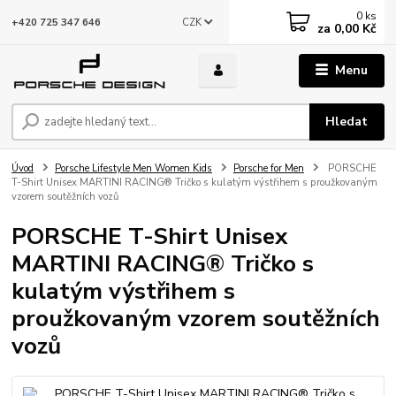
0
ks
CZK
+420 725 347 646
za
0,00 Kč
Menu
Hledat
Úvod
Porsche Lifestyle Men Women Kids
Porsche for Men
PORSCHE
T-Shirt Unisex MARTINI RACING® Tričko s kulatým výstřihem s proužkovaným
vzorem soutěžních vozů
PORSCHE T-Shirt Unisex
MARTINI RACING® Tričko s
kulatým výstřihem s
proužkovaným vzorem soutěžních
vozů