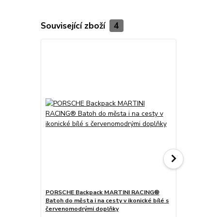
Související zboží
4
PORSCHE Backpack MARTINI RACING®
PORSCHE Ca
Batoh do města i na cesty v ikonické bílé s
kšiltovka u
červenomodrými doplňky
doplňky