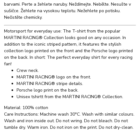
barvami. Perte a žehlete naruby. Neždímejte. Nebělte. Nesušte v
sušičce. Žehlete na vysokou teplotu. Nežehlete po potisku.
Nečistěte chemicky.
Motorsport for everyday use: The T-shirt from the popular
MARTINI RACING® Collection looks good on any occasion. In
addition to the iconic striped pattern, it features the stylish
collection logo printed on the front and the Porsche logo printed
on the back. In short: The perfect everyday shirt for every racing
fan!
Crew neck.
MARTINI RACING® logo on the front.
MARTINI RACING® stripe details.
Porsche logo print on the back.
Unisex tshirtt from the MARTINI RACING® Collection.
Material:
100% cotton
Care Instructions:
Machine wash 30°C. Wash with similar colours.
Wash and iron inside out. Do not wring. Do not bleach. Do not
tumble dry. Warm iron. Do not iron on the print. Do not dry-clean.