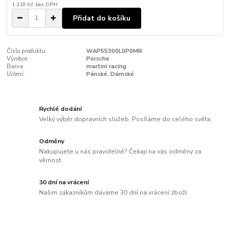
1 318 Kč
bez DPH
Přidat do košíku
Číslo produktu:
WAP55300L0P0MR
Výrobce:
Porsche
Barva:
martini racing
Určení:
Pánské, Dámské
Rychlé dodání
Velký výběr dopravních služeb. Posíláme do celého světa.
Odměny
Nakupujete u nás pravidelně? Čekají na vás odměny za
věrnost.
30 dní na vrácení
Našim zákazníkům dáváme 30 dní na vrácení zboží.