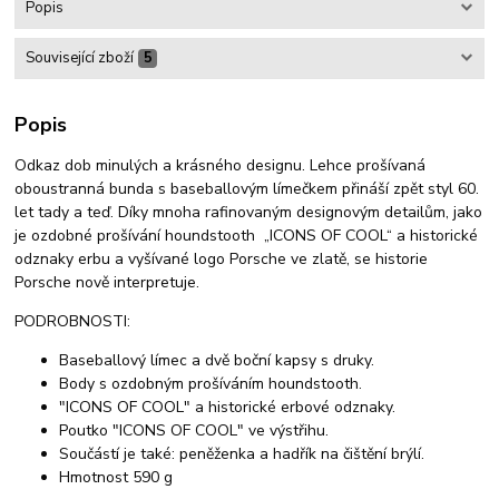
Popis
Související zboží
5
Popis
Odkaz dob minulých a krásného designu. Lehce prošívaná
oboustranná bunda s baseballovým límečkem přináší zpět styl 60.
let tady a teď. Díky mnoha rafinovaným designovým detailům, jako
je ozdobné prošívání houndstooth „ICONS OF COOL“ a historické
odznaky erbu a vyšívané logo Porsche ve zlatě, se historie
Porsche nově interpretuje.
PODROBNOSTI:
Baseballový límec a dvě boční kapsy s druky.
Body s ozdobným prošíváním houndstooth.
"ICONS OF COOL" a historické erbové odznaky.
Poutko "ICONS OF COOL" ve výstřihu.
Součástí je také: peněženka a hadřík na čištění brýlí.
Hmotnost 590 g