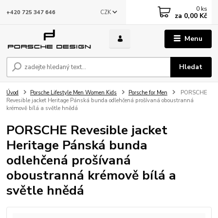
0
ks
CZK
+420 725 347 646
za
0,00 Kč
Menu
Hledat
Úvod
Porsche Lifestyle Men Women Kids
Porsche for Men
PORSCHE
Revesible jacket Heritage Pánská bunda odlehčená prošívaná oboustranná
krémově bílá a světle hnědá
PORSCHE Revesible jacket
Heritage Pánská bunda
odlehčená prošívaná
oboustranná krémově bílá a
světle hnědá