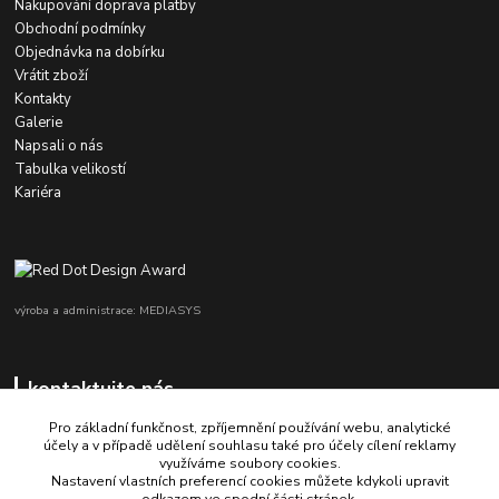
Nakupování doprava platby
Obchodní podmínky
Objednávka na dobírku
Vrátit zboží
Kontakty
Galerie
Napsali o nás
Tabulka velikostí
Kariéra
výroba a administrace: MEDIASYS
kontaktujte nás
Pro základní funkčnost, zpříjemnění používání webu, analytické
účely a v případě udělení souhlasu také pro účely cílení reklamy
využíváme soubory cookies.
+420 725 347 646
Nastavení vlastních preferencí cookies můžete kdykoli upravit
odkazem ve spodní části stránek.