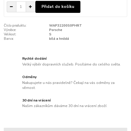
Přidat do košíku
Číslo produktu:
WAP32200S0PHRT
Výrobce:
Porsche
Velikost:
S
Barva:
bílá a hnědá
Rychlé dodání
Velký výběr dopravních služeb. Posíláme do celého světa.
Odměny
Nakupujete u nás pravidelně? Čekají na vás odměny za
věrnost.
30 dní na vrácení
Našim zákazníkům dáváme 30 dní na vrácení zboží.