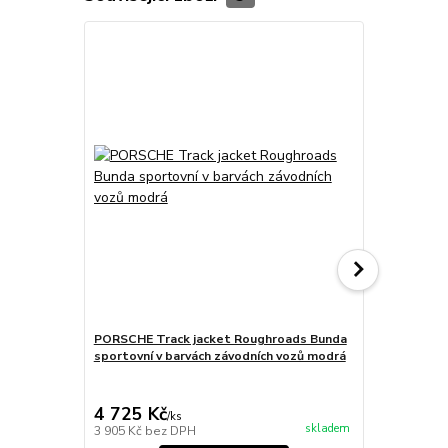
PORSCHE Track jacket Roughroads Bunda
PORSCHE Rev
sportovní v barvách závodních vozů modrá
Bundá pánsk
ledovcově š
4 725 Kč
7 475 Kč
/
ks
skladem
3 905 Kč
bez DPH
6 178 Kč
bez