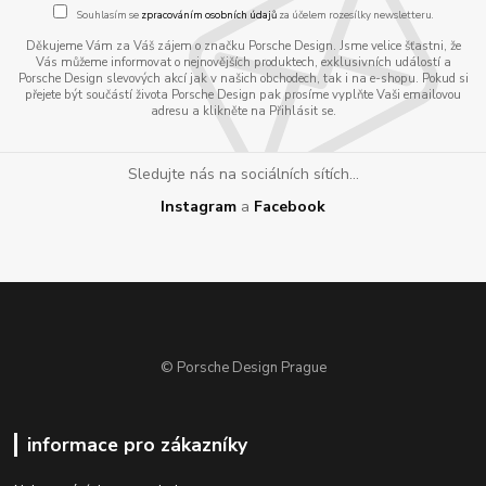
Souhlasím se
zpracováním osobních údajů
za účelem rozesílky newsletteru.
Děkujeme Vám za Váš zájem o značku Porsche Design. Jsme velice šťastni, že
Vás můžeme informovat o nejnovějších produktech, exklusivních událostí a
Porsche Design slevových akcí jak v našich obchodech, tak i na e-shopu. Pokud si
přejete být součástí života Porsche Design pak prosíme vyplňte Vaši emailovou
adresu a klikněte na Přihlásit se.
Sledujte nás na sociálních sítích...
Instagram
a
Facebook
© Porsche Design Prague
informace pro zákazníky