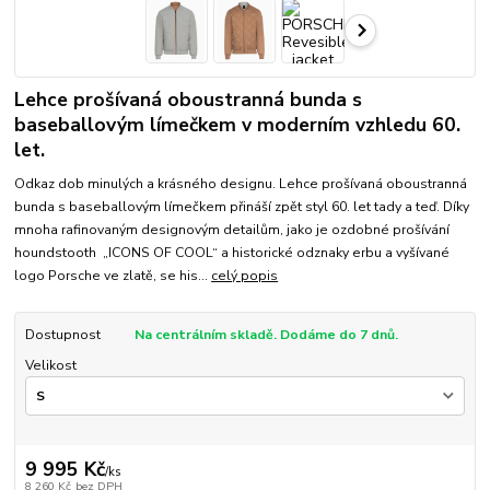
Lehce prošívaná oboustranná bunda s
baseballovým límečkem v moderním vzhledu 60.
let.
Odkaz dob minulých a krásného designu. Lehce prošívaná oboustranná
bunda s baseballovým límečkem přináší zpět styl 60. let tady a teď. Díky
mnoha rafinovaným designovým detailům, jako je ozdobné prošívání
houndstooth „ICONS OF COOL“ a historické odznaky erbu a vyšívané
logo Porsche ve zlatě, se his...
celý popis
Dostupnost
Na centrálním skladě. Dodáme do 7 dnů.
Velikost
9 995 Kč
/
ks
8 260 Kč
bez DPH