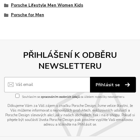
Porsche Lifestyle Men Women Kids
Porsche for Men
PŘIHLÁŠENÍ K ODBĚRU
NEWSLETTERU
Přihlásit se
Souhlasím se
zpracováním osobních údajů
za účelem rozesílky newsletteru.
Děkujeme Vám za Váš zájem o značku Porsche Design. Jsme velice šťastni, že
Vás můžeme informovat o nejnovějších produktech, exklusivních událostí a
Porsche Design slevových akcí jak v našich obchodech, tak i na e-shopu. Pokud si
přejete být součástí života Porsche Design pak prosíme vyplňte Vaši emailovou
adresu a klikněte na Přihlásit se.