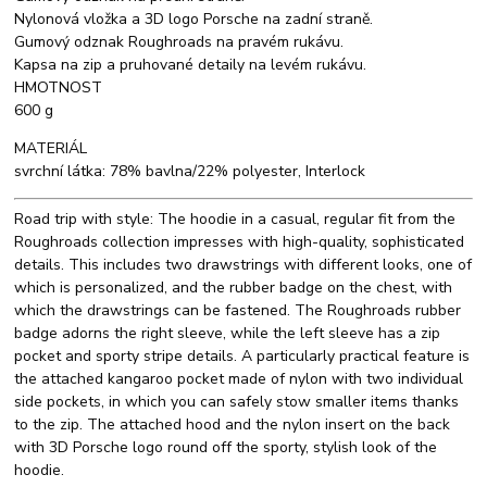
Nylonová vložka a 3D logo Porsche na zadní straně.
Gumový odznak Roughroads na pravém rukávu.
Kapsa na zip a pruhované detaily na levém rukávu.
HMOTNOST
600 g
MATERIÁL
svrchní látka: 78% bavlna/22% polyester, Interlock
Road trip with style: The hoodie in a casual, regular fit from the
Roughroads collection impresses with high-quality, sophisticated
details. This includes two drawstrings with different looks, one of
which is personalized, and the rubber badge on the chest, with
which the drawstrings can be fastened. The Roughroads rubber
badge adorns the right sleeve, while the left sleeve has a zip
pocket and sporty stripe details. A particularly practical feature is
the attached kangaroo pocket made of nylon with two individual
side pockets, in which you can safely stow smaller items thanks
to the zip. The attached hood and the nylon insert on the back
with 3D Porsche logo round off the sporty, stylish look of the
hoodie.