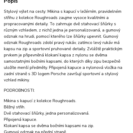
Popis
Stylový výlet na cesty: Mikina s kapucí v ležérním, pravidelném
střihu z kolekce Roughroads zaujme vysoce kvalitními a
propracovanými detaily. To zahrnuje dvě stahovací šňůrky s
různým vzhledem, z nichž jedna je personalizovaná, a gumový
odznak na hrudi, pomocí kterého lze šňůrky upevnit. Gumový
odznak Roughroads zdobí pravý rukáv, zatímco levý rukáv má
kapsu na zip a sportovní pruhované detaily. Zvláště praktickým
prvkem je připevněná klokaní kapsa z nylonu se dvěma
samostatnými bočními kapsami, do kterých díky zipu bezpečně
uložíte menší předměty. Připojená kapuce a nylonová vložka na
zadní straně s 3D logem Porsche završují sportovní a stylový
vzhled mikiny.
PODROBNOSTI:
Mikina s kapucí z kolekce Roughroads.
Běžný střih.
Dvě stahovací šňůrky, jedna personalizovaná.
Připojená kapuce.
Klokaní kapsa se dvěma bočními kapsami na zip.
Gumový odznak na přední straně.