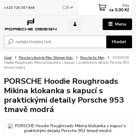
0
ks
CZK
+420 725 347 646
za
0,00 Kč
Menu
Hledat
Úvod
Porsche Lifestyle Men Women Kids
Porsche for Men
PORSCHE
Hoodie Roughroads Mikina klokanka s kapucí s praktickými detaily Porsche 953
tmavě modrá
PORSCHE Hoodie Roughroads
Mikina klokanka s kapucí s
praktickými detaily Porsche 953
tmavě modrá