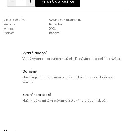
Přidat do košíku
Číslo produktu:
WAP160XXL0PRRD
Výrobce:
Porsche
Velikost:
XXL
Barva:
modrá
Rychlé dodání
Velký výběr dopravních služeb. Posíláme do celého světa.
Odměny
Nakupujete u nás pravidelně? Čekají na vás odměny za
věrnost.
30 dní na vrácení
Našim zákazníkům dáváme 30 dní na vrácení zboží.