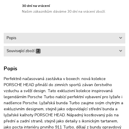
30 dní na vrácení
Našim zákazníkům dáváme 30 dní na vrácení zboží.
Popis
Související zboží
2
Popis
Perfektně načasovaná zastávka v boxech: nová kolekce
PORSCHE HEAD přináší do zimních sportů závan čerstvého
vzduchu a svěží design. Tato exkluzivní kolekce inspirovaná
legendárním Porsche Turbo nabízí perfektní vybavení pro lyžaře i
nadšence Porsche. Lyžařská bunda Turbo zaujme svým chytrým a
exkluzivním designem, stejně jako odpovídající střední bunda a
lyžařské kalhoty PORSCHE HEAD. Nápadný kostkovaný pás na
přední a zadní straně, stejně jako detaily s ikonickým tartanem,
jako pocta interiéru prvního 911 Turbo, dělají z bundy opravdový