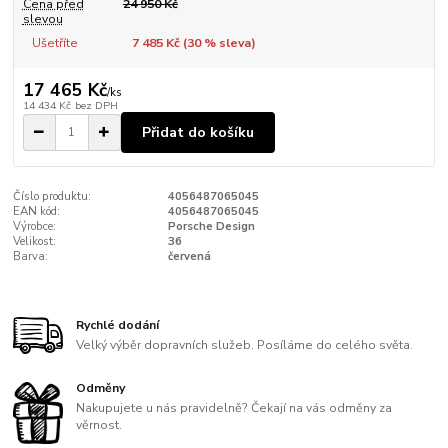
Cena před
24 950 Kč
slevou
Ušetříte
7 485 Kč (
30
% sleva)
17 465 Kč
/
ks
14 434 Kč
bez DPH
Přidat do košíku
Číslo produktu:
4056487065045
EAN kód:
4056487065045
Výrobce:
Porsche Design
Velikost:
36
Barva:
červená
Rychlé dodání
Velký výběr dopravních služeb. Posíláme do celého světa.
Odměny
Nakupujete u nás pravidelně? Čekají na vás odměny za
věrnost.