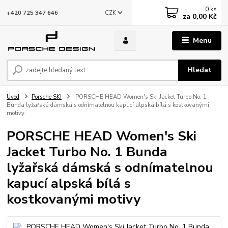
0
ks
CZK
+420 725 347 646
za
0,00 Kč
Menu
Hledat
Úvod
Porsche SKI
PORSCHE HEAD Women's Ski Jacket Turbo No. 1
Bunda lyžařská dámská s odnímatelnou kapucí alpská bílá s kostkovanými
motivy
PORSCHE HEAD Women's Ski
Jacket Turbo No. 1 Bunda
lyžařská dámská s odnímatelnou
kapucí alpská bílá s
kostkovanými motivy