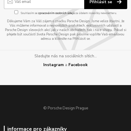
Přihlásit se
Souhlasím se
zpracováním osobních údajů
za účelem rozesílky newsletteru.
Děkujeme Vám za Váš zájem o značku Porsche Design. Jsme velice šťastni, že
Vás můžeme informovat o nejnovějších produktech, exklusivních událostí a
Porsche Design slevových akcí jak v našich obchodech, tak i na e-shopu. Pokud si
přejete být součástí života Porsche Design pak prosíme vyplňte Vaši emailovou
adresu a klikněte na Přihlásit se.
Sledujte nás na sociálních sítích...
Instagram
a
Facebook
© Porsche Design Prague
informace pro zákazníky