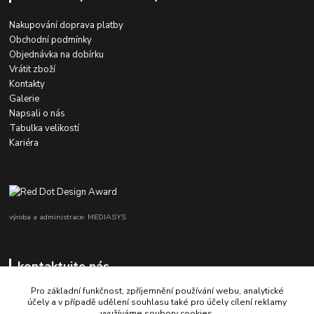
Nakupování doprava platby
Obchodní podmínky
Objednávka na dobírku
Vrátit zboží
Kontakty
Galerie
Napsali o nás
Tabulka velikostí
Kariéra
výroba a administrace: MEDIASYS
kontaktujte nás
Pro základní funkčnost, zpříjemnění používání webu, analytické
účely a v případě udělení souhlasu také pro účely cílení reklamy
využíváme soubory cookies.