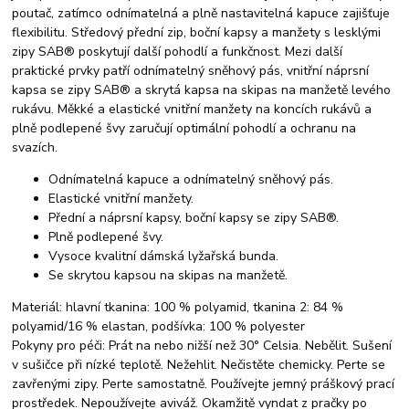
poutač, zatímco odnímatelná a plně nastavitelná kapuce zajišťuje
flexibilitu. Středový přední zip, boční kapsy a manžety s lesklými
zipy SAB® poskytují další pohodlí a funkčnost. Mezi další
praktické prvky patří odnímatelný sněhový pás, vnitřní náprsní
kapsa se zipy SAB® a skrytá kapsa na skipas na manžetě levého
rukávu. Měkké a elastické vnitřní manžety na koncích rukávů a
plně podlepené švy zaručují optimální pohodlí a ochranu na
svazích.
Odnímatelná kapuce a odnímatelný sněhový pás.
Elastické vnitřní manžety.
Přední a náprsní kapsy, boční kapsy se zipy SAB®.
Plně podlepené švy.
Vysoce kvalitní dámská lyžařská bunda.
Se skrytou kapsou na skipas na manžetě.
Materiál: hlavní tkanina: 100 % polyamid, tkanina 2: 84 %
polyamid/16 % elastan, podšívka: 100 % polyester
Pokyny pro péči: Prát na nebo nižší než 30° Celsia. Nebělit. Sušení
v sušičce při nízké teplotě. Nežehlit. Nečistěte chemicky. Perte se
zavřenými zipy. Perte samostatně. Používejte jemný práškový prací
prostředek. Nepoužívejte aviváž. Okamžitě vyndat z pračky po