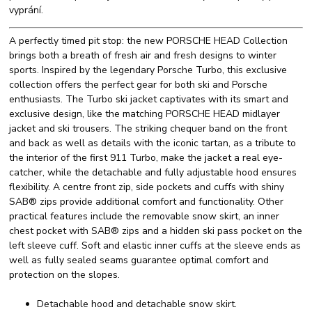
vyprání.
A perfectly timed pit stop: the new PORSCHE HEAD Collection
brings both a breath of fresh air and fresh designs to winter
sports. Inspired by the legendary Porsche Turbo, this exclusive
collection offers the perfect gear for both ski and Porsche
enthusiasts. The Turbo ski jacket captivates with its smart and
exclusive design, like the matching PORSCHE HEAD midlayer
jacket and ski trousers. The striking chequer band on the front
and back as well as details with the iconic tartan, as a tribute to
the interior of the first 911 Turbo, make the jacket a real eye-
catcher, while the detachable and fully adjustable hood ensures
flexibility. A centre front zip, side pockets and cuffs with shiny
SAB® zips provide additional comfort and functionality. Other
practical features include the removable snow skirt, an inner
chest pocket with SAB® zips and a hidden ski pass pocket on the
left sleeve cuff. Soft and elastic inner cuffs at the sleeve ends as
well as fully sealed seams guarantee optimal comfort and
protection on the slopes.
Detachable hood and detachable snow skirt.