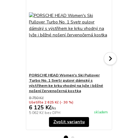
PORSCHE HEAD Women's Ski Pullover
PORSCHE HE
Turbo No. 1 Svetr pulovr dámský s
Turbo No. 1
výstřihem ke krku vhodný na lyže i běžné
vysokým pa
nošení červenočerná kostka
8 750 Kč
17 950 Kč
Ušetříte 2 625 Kč
(- 30 %)
Ušetříte 5 38
6 125 Kč
12 565 
/
ks
skladem
5 062 Kč
bez DPH
10 384 Kč
be
Zvolit variantu