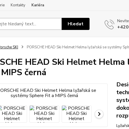
rie
Kontakty
Kariéra
Nevíte
Hledat
+420
orsche SKI
PORSCHE HEAD Ski Helmet Helma lyžařská se systémy Spher
CHE HEAD Ski Helmet Helma ly
a MIPS černá
Desi
tech
syst
doko
rozp
Lyžařs