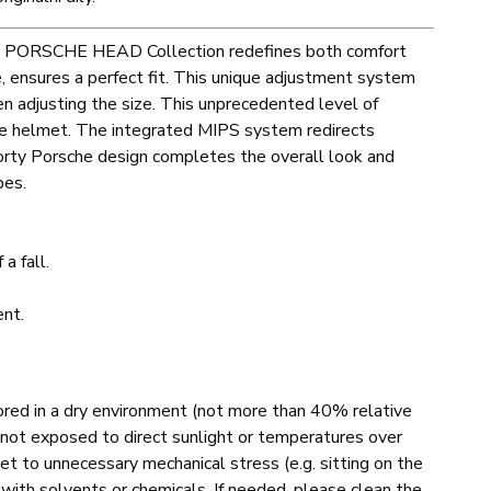
ive PORSCHE HEAD Collection redefines both comfort
, ensures a perfect fit. This unique adjustment system
n adjusting the size. This unprecedented level of
the helmet. The integrated MIPS system redirects
 sporty Porsche design completes the overall look and
pes.
a fall.
ent.
ored in a dry environment (not more than 40% relative
 not exposed to direct sunlight or temperatures over
lmet to unnecessary mechanical stress (e.g. sitting on the
with solvents or chemicals. If needed, please clean the