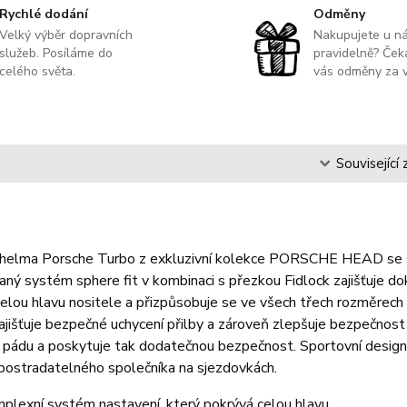
Rychlé dodání
Odměny
Velký výběr dopravních
Nakupujete u n
služeb. Posíláme do
pravidelně? Čeka
celého světa.
vás odměny za v
s
Související 
 helma Porsche Turbo z exkluzivní kolekce PORSCHE HEAD se 
ný systém sphere fit v kombinaci s přezkou Fidlock zajišťuje d
elou hlavu nositele a přizpůsobuje se ve všech třech rozměrech 
ajišťuje bezpečné uchycení přilby a zároveň zlepšuje bezpečnost
 pádu a poskytuje tak dodatečnou bezpečnost. Sportovní design
postradatelného společníka na sjezdovkách.
plexní systém nastavení, který pokrývá celou hlavu.