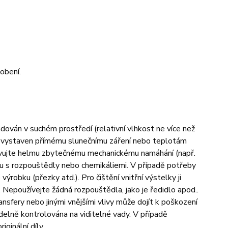
obení.
adován v suchém prostředí (relativní vlhkost ne více než
yl vystaven přímému slunečnímu záření nebo teplotám
tavujte helmu zbytečnému mechanickému namáhání (např.
tu s rozpouštědly nebo chemikáliemi. V případě potřeby
robku (přezky atd.). Pro čištění vnitřní výstelky ji
 Nepoužívejte žádná rozpouštědla, jako je ředidlo apod..
ransfery nebo jinými vnějšími vlivy může dojít k poškození
videlně kontrolována na viditelné vady. V případě
ginální díly.