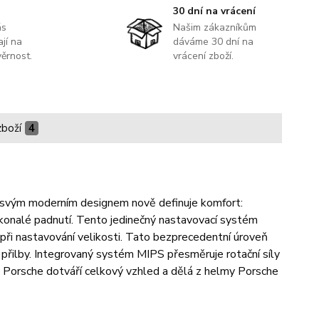
30 dní na vrácení
ás
Našim zákazníkům
jí na
dáváme 30 dní na
ěrnost.
vrácení zboží.
zboží
4
svým moderním designem nově definuje komfort:
okonalé padnutí. Tento jedinečný nastavovací systém
při nastavování velikosti. Tato bezprecedentní úroveň
 přilby. Integrovaný systém MIPS přesměruje rotační síly
 Porsche dotváří celkový vzhled a dělá z helmy Porsche