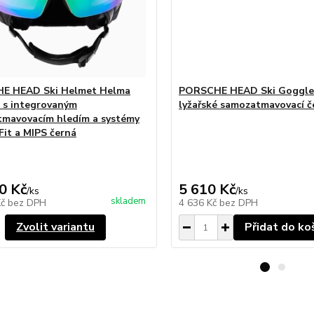
E HEAD Ski Helmet Helma
PORSCHE HEAD Ski Goggles
á s integrovaným
lyžařské samozatmavovací č
mavovacím hledím a systémy
Fit a MIPS černá
0 Kč
5 610 Kč
/
ks
/
ks
skladem
Kč
bez DPH
4 636 Kč
bez DPH
Zvolit variantu
Přidat do ko