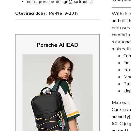
email:
porsche-design@partrade.cz
Otevírací doba: Po-Ne 9-20 h
With its
and fit: 
encloses 
comfort e
rotationa
Porsche AHEAD
makes th
Com
Fid
Int
Mod
Pat
Unp
Material:
Care Inst
humidity)
60°C (e.g
helmet). 