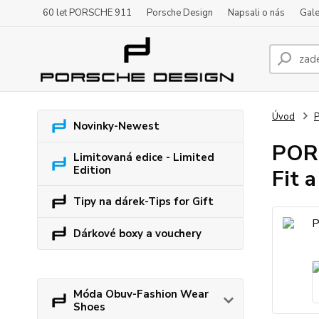
60 let PORSCHE 911
Porsche Design
Napsali o nás
Gale
Úvod
P
Novinky-Newest
PORS
Limitovaná edice - Limited
Edition
Fit 
Tipy na dárek-Tips for Gift
Dárkové boxy a vouchery
Móda Obuv-Fashion Wear
Shoes