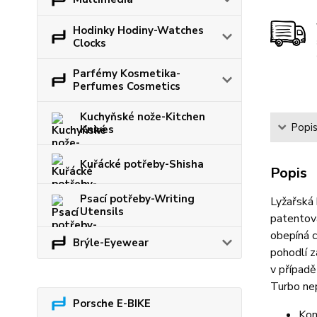
Hodinky Hodiny-Watches
Clocks
Parfémy Kosmetika-
Perfumes Cosmetics
Kuchyňské nože-Kitchen
Popi
Knives
Kuřácké potřeby-Shisha
Popis
Psací potřeby-Writing
Lyžařská
Utensils
patentova
obepíná c
Brýle-Eyewear
pohodlí z
v případě
Turbo ne
Porsche E-BIKE
Kom