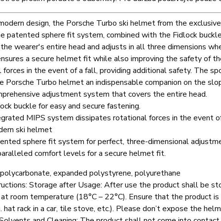
 modern design, the Porsche Turbo ski helmet from the exclus
the patented sphere fit system, combined with the Fidlock buckle
the wearer's entire head and adjusts in all three dimensions whe
nsures a secure helmet fit while also improving the safety of 
l forces in the event of a fall, providing additional safety. The
e Porsche Turbo helmet an indispensable companion on the slo
prehensive adjustment system that covers the entire head.
lock buckle for easy and secure fastening.
egrated MIPS system dissipates rotational forces in the event of 
ern ski helmet
ented sphere fit system for perfect, three-dimensional adjustm
aralleled comfort levels for a secure helmet fit.
polycarbonate, expanded polystyrene, polyurethane
ructions:
Storage after Usage: After use the product shall be st
 at room temperature (18°C – 22°C). Ensure that the product is
. hat rack in a car, tile stove, etc.). Please don’t expose the he
Solvents and Cleaning: The product shall not come into contact 