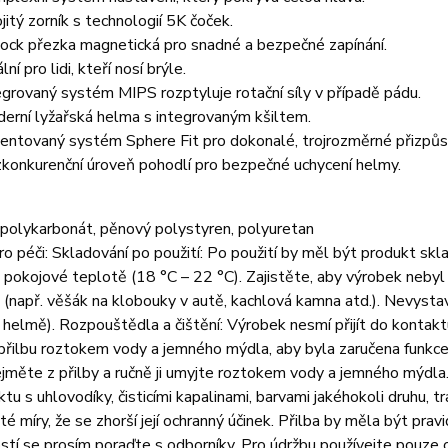
jitý zorník s technologií 5K čoček.
lock přezka magnetická pro snadné a bezpečné zapínání.
lní pro lidi, kteří nosí brýle.
egrovaný systém MIPS rozptyluje rotační síly v případě pádu.
erní lyžařská helma s integrovaným kšiltem.
entovaný systém Sphere Fit pro dokonalé, trojrozměrné přizpůs
konkurenční úroveň pohodlí pro bezpečné uchycení helmy.
 polykarbonát, pěnový polystyren, polyuretan
o péči: Skladování po použití: Po použití by měl být produkt skl
 pokojové teplotě (18 °C – 22 °C). Zajistěte, aby výrobek neb
 (např. věšák na klobouky v autě, kachlová kamna atd.). Nevys
 helmě). Rozpouštědla a čištění: Výrobek nesmí přijít do kontak
přilbu roztokem vody a jemného mýdla, aby byla zaručena funkce vý
jměte z přilby a ručně ji umyjte roztokem vody a jemného mýdla.
ktu s uhlovodíky, čisticími kapalinami, barvami jakéhokoli druhu, t
 té míry, že se zhorší její ochranný účinek. Přilba by měla být pra
tí se prosím poraďte s odborníky. Pro údržbu používejte pouze ori