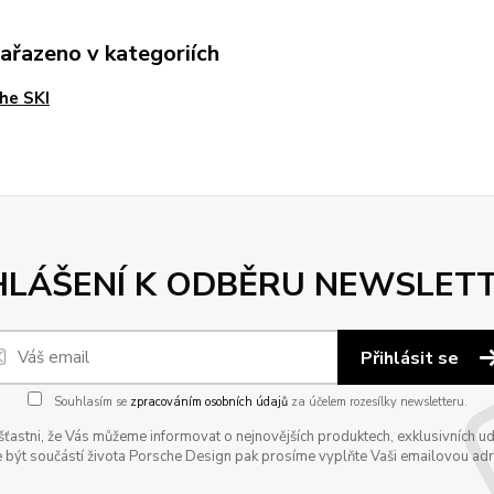
zařazeno v kategoriích
he SKI
HLÁŠENÍ K ODBĚRU NEWSLET
Přihlásit se
Souhlasím se
zpracováním osobních údajů
za účelem rozesílky newsletteru.
astni, že Vás můžeme informovat o nejnovějších produktech, exklusivních udál
 být součástí života Porsche Design pak prosíme vyplňte Vaši emailovou adres