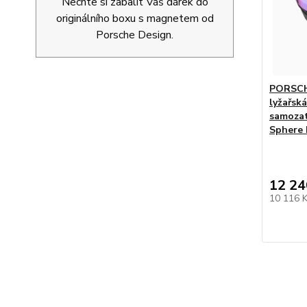
Nechte si zabalit Váš dárek do
originálního boxu s magnetem od
Porsche Design.
PORSCH
lyžařsk
samozat
Sphere 
12 24
10 116 