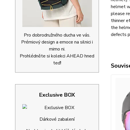
helmet wi
please re
thinner e
the helme
defects p
Pro dobrodružného ducha ve vás.
Prémiový design a emoce na silnici i
mimo ni.
Prohlédněte si kolekci AHEAD hned
teď!
Souvise
Exclusive BOX
Dárkové zabalení