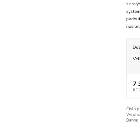
se svý
systém
padnut
nositel
Dos
Vel
7 
6 1
Číslo p
Výrobc
Barva: