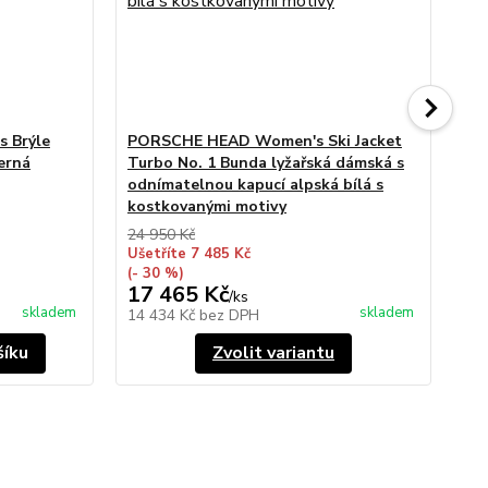
 Brýle
PORSCHE HEAD Women's Ski Jacket
PO
erná
Turbo No. 1 Bunda lyžařská dámská s
Bu
odnímatelnou kapucí alpská bílá s
kostkovanými motivy
24 950 Kč
Ušetříte 7 485 Kč
(- 30 %)
17 465 Kč
23
/
ks
skladem
skladem
14 434 Kč
bez DPH
19
šíku
Zvolit variantu