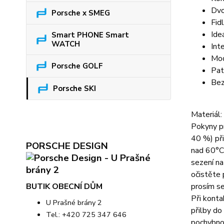
Dvo
Porsche x SMEG
Fid
Ideá
Smart PHONE Smart
WATCH
Int
Mod
Porsche GOLF
Pat
Bez
Porsche SKI
Materiál:
Pokyny pr
40 %) při
PORSCHE DESIGN
nad 60°C
sezení na
očistěte 
BUTIK OBECNÍ DŮM
prosím se
Při konta
U Prašné brány 2
přilby do
Tel.: +420 725 347 646
pochybnos