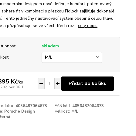
m moderním designem nově definuje komfort: patentovaný
 sphere fit v kombinaci s přezkou Fidlock zajišťuje dokonalé
í. Tento jedinečný nastavovací systém obepíná celou hlavu
e a přizpůsobuje se ve všech třech roz...
celý popis
tupnost
skladem
ikost
395 Kč
/
ks
Přidat do košíku
12 Kč
bez DPH
roduktu:
4056487064673
EAN kód:
4056487064673
e:
Porsche Design
Velikost:
M/L
černá