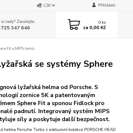
Přihlášení
CZK
 si rady? Zavolejte.
0
ks
za
0,00 Kč
 725 347 646
e Fit a MIPS černá
žařská se systémy Sphere
gnová lyžařská helma od Porsche. S
nologií zornice 5K a patentovaným
émem Sphere Fit a sponou Fidlock pro
nalé padnutí. Integrovaný systém MIPS
tyluje síly a poskytuje další bezpečnost.
ká helma Porsche Turbo z exkluzivní kolekce PORSCHE HEAD