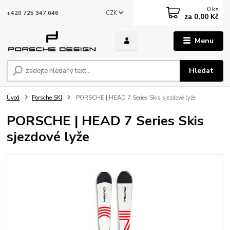
0
ks
CZK
+420 725 347 646
za
0,00 Kč
Menu
Hledat
Úvod
Porsche SKI
PORSCHE | HEAD 7 Series Skis sjezdové lyže
PORSCHE | HEAD 7 Series Skis
sjezdové lyže