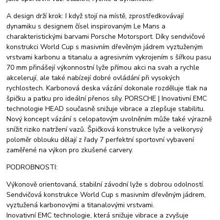
A design drží krok: I když stojí na místě, zprostředkovávají
dynamiku s designem čísel inspirovaným Le Mans a
charakteristickými barvami Porsche Motorsport. Díky sendvičové
konstrukci World Cup s masivním dřevěným jádrem vyztuženým
vrstvami karbonu a titanalu a agresivním vykrojením s šířkou pasu
70 mm přinášejí výkonnostní lyže přímou akci na svah a rychle
akcelerují, ale také nabízejí dobré ovládání při vysokých
rychlostech. Karbonová deska vázání dokonale rozděluje tlak na
špičku a patku pro ideální přenos síly. PORSCHE | Inovativní EMC
technologie HEAD současně snižuje vibrace a zlepšuje stabilitu.
Nový koncept vázání s celopatovým uvolněním může také výrazně
snížit riziko natržení vazů. Špičková konstrukce lyže a velkorysý
poloměr oblouku dělají z řady 7 perfektní sportovní vybavení
zaměřené na výkon pro zkušené carvery.
PODROBNOSTI:
Výkonově orientovaná, stabilní závodní lyže s dobrou odolností.
Sendvičová konstrukce World Cup s masivním dřevěným jádrem,
vyztužená karbonovými a titanalovými vrstvami.
Inovativní EMC technologie, která snižuje vibrace a zvyšuje