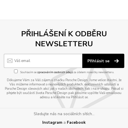
PŘIHLÁŠENÍ K ODBĚRU
NEWSLETTERU
Přihlásit se
Souhlasím se
zpracováním osobních údajů
za účelem rozesílky newsletteru.
Děkujeme Vám za Váš zájem o značku Porsche Design. Jsme velice šťastni, že
Vás můžeme informovat o nejnovějších produktech, exklusivních událostí a
Porsche Design slevových akcí jak v našich obchodech, tak i na e-shopu. Pokud si
přejete být součástí života Porsche Design pak prosíme vyplňte Vaši emailovou
adresu a klikněte na Přihlásit se.
Sledujte nás na sociálních sítích...
Instagram
a
Facebook