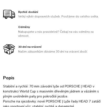
Rychlé dodání
Velký výběr dopravních služeb. Posíláme do celého světa.
Odměny
Nakupujete u nás pravidelně? Čekají na vás odměny za
věrnost.
30 dní na vrácení
Našim zákazníkům dáváme 30 dní na vrácení zboží.
Popis
Stabilní a rychlé: 70 mm závodní lyže od PORSCHE | HEAD v
konstrukci World Cup s masivním dřevěným jádrem a vázáním s
plným uvolněním paty pro pokročilé jezdce.
Porsche na sjezdovky: nové PORSCHE | Lyže řady HEAD 7 zatáčí
jako sportovní vůz: stabilní, rychlé a dynamické.