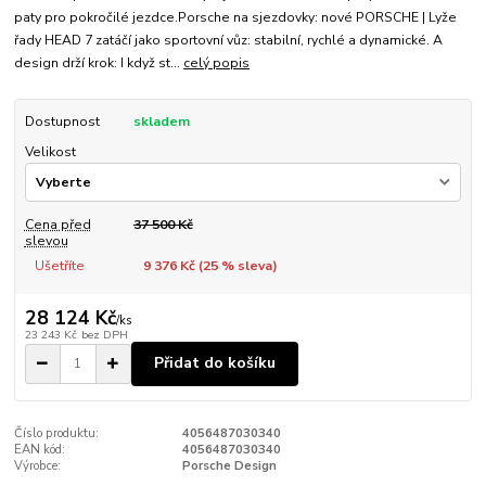
paty pro pokročilé jezdce.Porsche na sjezdovky: nové PORSCHE | Lyže
řady HEAD 7 zatáčí jako sportovní vůz: stabilní, rychlé a dynamické. A
design drží krok: I když st...
celý popis
Dostupnost
skladem
Velikost
Cena před
37 500 Kč
slevou
Ušetříte
9 376 Kč (
25
% sleva)
28 124 Kč
/
ks
23 243 Kč
bez DPH
Přidat do košíku
Číslo produktu:
4056487030340
EAN kód:
4056487030340
Výrobce:
Porsche Design