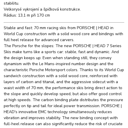
stabilitu.
Velkorysé vykrojení a špičková konstrukce.
Rádius: 13,1 m při 170 cm
Stable and fast: 70 mm racing skis from PORSCHE | HEAD in
World Cup construction with a solid wood core and bindings with
full heel release for advanced carvers.
The Porsche for the slopes: The new PORSCHE | HEAD 7 Series
Skis make turns like a sports car: stable, fast and dynamic. And
the design keeps up: Even when standing still, they convey
dynamism with the Le Mans-inspired number design and the
characteristic Porsche Motorsport colors. Thanks to its World Cup
sandwich construction with a solid wood core, reinforced with
layers of carbon and titanal, and the aggressive sidecut with a
waist width of 70 mm, the performance skis bring direct action to
the slope and quickly develop speed, but also offer good control
at high speeds. The carbon binding plate distributes the pressure
perfectly on tip and tail for ideal power transmission. PORSCHE |
HEAD's innovative EMC technology simultaneously reduces
vibration and improves stability. The new binding concept with
full-heel release can also significantly reduce the risk of cruciate