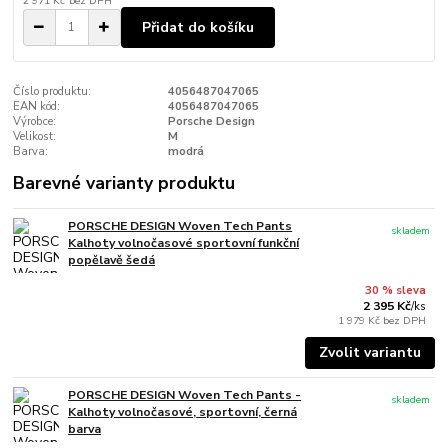
2 971 Kč
bez DPH
Přidat do košíku
Číslo produktu:
4056487047065
EAN kód:
4056487047065
Výrobce:
Porsche Design
Velikost:
M
Barva:
modrá
Barevné varianty produktu
PORSCHE DESIGN Woven Tech Pants
skladem
Kalhoty volnočasové sportovní funkční
popělavě šedá
30 % sleva
2 395 Kč
/
ks
1 979 Kč
bez DPH
Zvolit variantu
PORSCHE DESIGN Woven Tech Pants -
skladem
Kalhoty volnočasové, sportovní, černá
barva