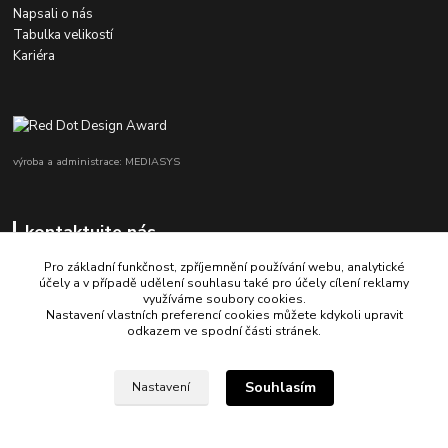
Napsali o nás
Tabulka velikostí
Kariéra
výroba a administrace: MEDIASYS
kontaktujte nás
Pro základní funkčnost, zpříjemnění používání webu, analytické
účely a v případě udělení souhlasu také pro účely cílení reklamy
využíváme soubory cookies.
+420 725 347 646
Nastavení vlastních preferencí cookies můžete kdykoli upravit
odkazem ve spodní části stránek.
porsche-design@partrade.cz
Souhlasím
Nastavení