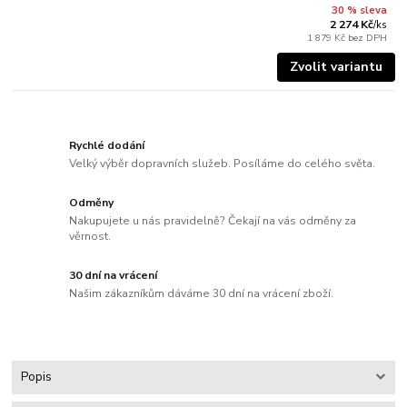
30 % sleva
2 274 Kč
/
ks
1 879 Kč
bez DPH
Zvolit variantu
Rychlé dodání
Velký výběr dopravních služeb. Posíláme do celého světa.
Odměny
Nakupujete u nás pravidelně? Čekají na vás odměny za
věrnost.
30 dní na vrácení
Našim zákazníkům dáváme 30 dní na vrácení zboží.
Popis