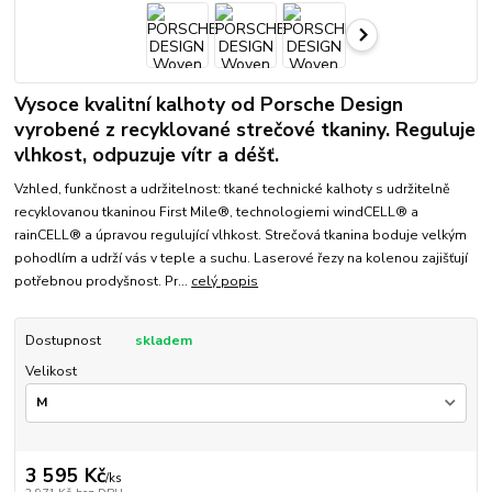
Vysoce kvalitní kalhoty od Porsche Design
vyrobené z recyklované strečové tkaniny. Reguluje
vlhkost, odpuzuje vítr a déšť.
Vzhled, funkčnost a udržitelnost: tkané technické kalhoty s udržitelně
recyklovanou tkaninou First Mile®, technologiemi windCELL® a
rainCELL® a úpravou regulující vlhkost. Strečová tkanina boduje velkým
pohodlím a udrží vás v teple a suchu. Laserové řezy na kolenou zajišťují
potřebnou prodyšnost. Pr...
celý popis
Dostupnost
skladem
Velikost
3 595 Kč
/
ks