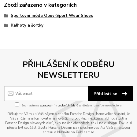
Zboží zařazeno v kategoriích
Sportovní móda Obuv-Sport Wear Shoes
Kalhoty a šortky
PŘIHLÁŠENÍ K ODBĚRU
NEWSLETTERU
Přihlásit se
Souhlasím se
zpracováním osobních údajů
za účelem rozesílky newsletteru.
Děkujeme Vám za Váš zájem o značku Porsche Design. Jsme velice šťastni, že
Vás můžeme informovat o nejnovějších produktech, exklusivních událostí a
Porsche Design slevových akcí jak v našich obchodech, tak i na e-shopu. Pokud si
přejete být součástí života Porsche Design pak prosíme vyplňte Vaši emailovou
adresu a klikněte na Přihlásit se.