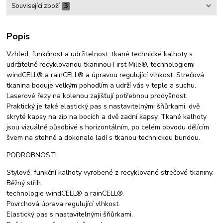
Související zboží
3
Popis
Vzhled, funkčnost a udržitelnost: tkané technické kalhoty s
udržitelně recyklovanou tkaninou First Mile®, technologiemi
windCELL® a rainCELL® a úpravou regulující vlhkost. Strečová
tkanina boduje velkým pohodlím a udrží vás v teple a suchu.
Laserové řezy na kolenou zajišťují potřebnou prodyšnost.
Praktický je také elastický pas s nastavitelnými šňůrkami, dvě
skryté kapsy na zip na bocích a dvě zadní kapsy. Tkané kalhoty
jsou vizuálně působivé s horizontálním, po celém obvodu dělícím
švem na stehně a dokonale ladí s tkanou technickou bundou.
PODROBNOSTI:
Stylové, funkční kalhoty vyrobené z recyklované strečové tkaniny.
Běžný střih.
technologie windCELL® a rainCELL®.
Povrchová úprava regulující vlhkost.
Elastický pas s nastavitelnými šňůrkami.