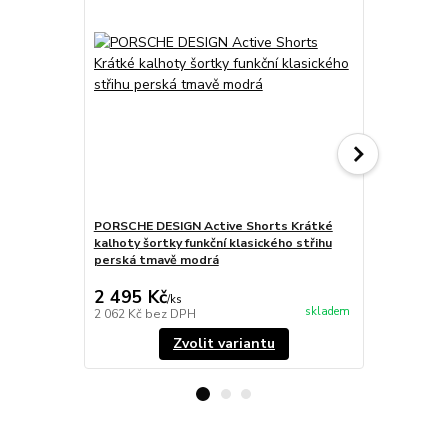
PORSCHE DESIGN Active Shorts Krátké
Porsche D
kalhoty šortky funkční klasického střihu
tepláky čer
perská tmavě modrá
2 985 Kč
Ušetříte 1 19
2 495 Kč
1 794 Kč
/
ks
skladem
2 062 Kč
bez DPH
1 483 Kč
bez
Zvolit variantu