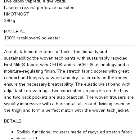
Dvě kapsy vepředu a dvě vzadu.
Laserem řezaná perforace na koleni.
HMOTNOST
380 g
MATERIÁL
100% recyklovaný polyester
A real statement in terms of looks, functionality and
sustainability: the woven tech pants with sustainably recycled
First Mile® fabric, windCELL® and rainCELL® technology and a
moisture-regulating finish. The stretch fabric scores with great
comfort and keeps you warm and dry. Laser cuts on the knees
ensure the necessary breathability. The elastic waist band with
adjustable drawstrings, two concealed zip pockets on the hips
and two back pockets are also practical. The woven trousers are
visually impressive with a horizontal, all-round dividing seam on
the thigh and form a perfect match with the woven tech jacket.
DETAILS:
Stylish, functional trousers made of recycled stretch fabric.
Regular fit.