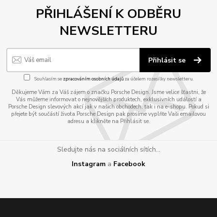
PŘIHLÁŠENÍ K ODBĚRU
NEWSLETTERU
Přihlásit se
Souhlasím se
zpracováním osobních údajů
za účelem rozesílky newsletteru.
Děkujeme Vám za Váš zájem o značku Porsche Design. Jsme velice šťastni, že
Vás můžeme informovat o nejnovějších produktech, exklusivních událostí a
Porsche Design slevových akcí jak v našich obchodech, tak i na e-shopu. Pokud si
přejete být součástí života Porsche Design pak prosíme vyplňte Vaši emailovou
adresu a klikněte na Přihlásit se.
Sledujte nás na sociálních sítích...
Instagram
a
Facebook