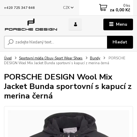
0
ks
CZK
+420 725 347 646
za
0,00 Kč
Menu
Hledat
Úvod
Sportovní móda Obuv-Sport Wear Shoes
Bundy
PORSCHE
DESIGN Wool Mix Jacket Bunda sportovní s kapucí z merina černá
PORSCHE DESIGN Wool Mix
Jacket Bunda sportovní s kapucí z
merina černá