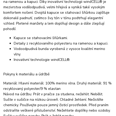
na ramenou a kapuci. Díky inovativní technologii windCELL® je
mezivrstva voděodpudivá, velmi hřejivá a vyniká také vysokým
komfortem nošení. Dvojitá kapuce se stahovací šňůrkou zajišťuje
dokonalé padnutí, zatímco švy tón v tónu podtrhují elegantní
vzhled. Pletené manžety a lem doplňují design a dále zlepšují
pohodlí.
Kapuce se stahovacími šňůrkami.
Detaily z recyklovaného polyesteru na ramenou a kapuci.
Vodoodpudivá bunda vyrobená z vysoce kvalitní merino
vlny.
Inovativní technologie windCELL®.
Pokyny k materiálu a údržbě
Materiál: Hlavní materiál: 100% merino vlna. Druhý materiál: 91 %
recyklovaný polyester/9 % elastan
Návod na údržbu: Prát v pračce za studena, nežehlit. Nebělit.
Sušte v sušičce na nízkou úroveň. Chladné žehlení. Nečistěte
chemicky. Používejte pouze jemný čisticí prostředek. Před praním
odstraňte veškeré příslušenství. Nežehlete doplňky nebo ozdoby.
Sušit v sušičce naruby. Prát a žehlit naruby.