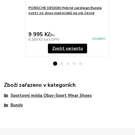
PORSCHE DESIGN Hybrid cardigan Bunda
PORSCHE DE
svetr ze dvou materiálů na zip černá
Bunda proší
17 995 Kč
Ušetříte 5 40
9 995 Kč
12 594 
/
ks
skladem
8 260 Kč
bez DPH
10 408 Kč
be
Zvolit variantu
Zboží zařazeno v kategoriích
Sportovní móda Obuv-Sport Wear Shoes
Bundy