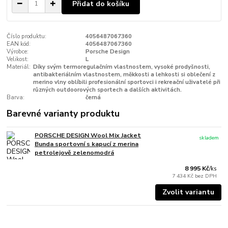
Přidat do košíku
Číslo produktu:
4056487067360
EAN kód:
4056487067360
Výrobce:
Porsche Design
Velikost:
L
Materiál:
Díky svým termoregulačním vlastnostem, vysoké prodyšnosti,
antibakteriálním vlastnostem, měkkosti a lehkosti si oblečení z
merino vlny oblíbili profesionální sportovci i rekreační uživatelé při
různých outdoorových sportech a dalších aktivitách.
Barva:
černá
Barevné varianty produktu
PORSCHE DESIGN Wool Mix Jacket
skladem
Bunda sportovní s kapucí z merina
petrolejově zelenomodrá
8 995 Kč
/
ks
7 434 Kč
bez DPH
Zvolit variantu