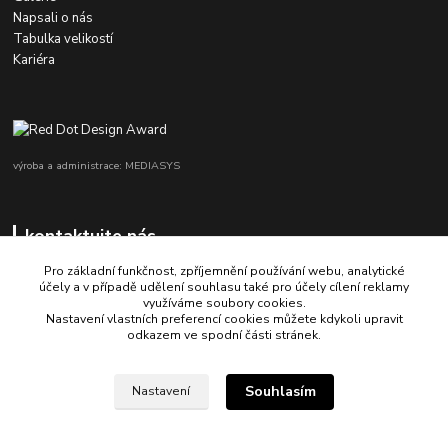
Napsali o nás
Tabulka velikostí
Kariéra
výroba a administrace: MEDIASYS
kontaktujte nás
Pro základní funkčnost, zpříjemnění používání webu, analytické
účely a v případě udělení souhlasu také pro účely cílení reklamy
využíváme soubory cookies.
+420 725 347 646
Nastavení vlastních preferencí cookies můžete kdykoli upravit
odkazem ve spodní části stránek.
porsche-design@partrade.cz
Souhlasím
Nastavení