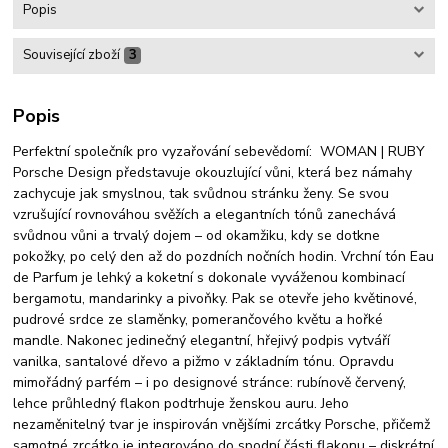
Popis
Související zboží
3
Popis
Perfektní společník pro vyzařování sebevědomí: WOMAN | RUBY
Porsche Design představuje okouzlující vůni, která bez námahy
zachycuje jak smyslnou, tak svůdnou stránku ženy. Se svou
vzrušující rovnováhou svěžích a elegantních tónů zanechává
svůdnou vůni a trvalý dojem – od okamžiku, kdy se dotkne
pokožky, po celý den až do pozdních nočních hodin. Vrchní tón Eau
de Parfum je lehký a koketní s dokonale vyváženou kombinací
bergamotu, mandarinky a pivoňky. Pak se otevře jeho květinové,
pudrové srdce ze slaměnky, pomerančového květu a hořké
mandle. Nakonec jedinečný elegantní, hřejivý podpis vytváří
vanilka, santalové dřevo a pižmo v základním tónu. Opravdu
mimořádný parfém – i po designové stránce: rubínově červený,
lehce průhledný flakon podtrhuje ženskou auru. Jeho
nezaměnitelný tvar je inspirován vnějšími zrcátky Porsche, přičemž
samotné zrcátko je integrováno do spodní části flakonu – diskrétní