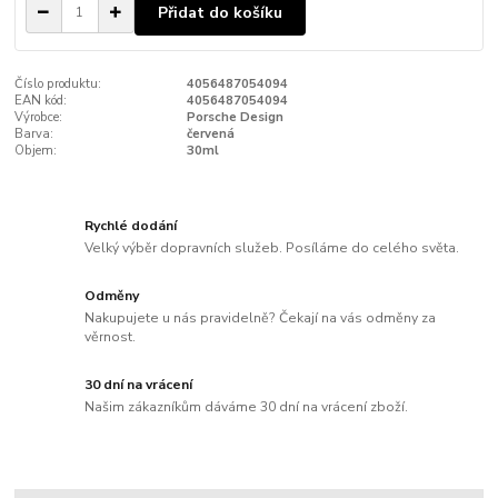
Přidat do košíku
Číslo produktu:
4056487054094
EAN kód:
4056487054094
Výrobce:
Porsche Design
Barva:
červená
Objem:
30ml
Rychlé dodání
Velký výběr dopravních služeb. Posíláme do celého světa.
Odměny
Nakupujete u nás pravidelně? Čekají na vás odměny za
věrnost.
30 dní na vrácení
Našim zákazníkům dáváme 30 dní na vrácení zboží.