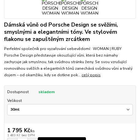
Dámská vůně od Porsche Design se svěžími,
smyslnými a elegantními tóny. Ve stylovém
flakonu se zapuštěným zrcátkem
Perfektní společník pro vyzařování sebevědomí: WOMAN | RUBY
Porsche Design představuje okouzlující vůni, která bez námahy
zachycuje jak smyslnou, tak svůdnou stránku ženy. Se svou vzrušující
rovnováhou svěžích a elegantních tónů zanechává svůdnou vůni a trvalý
dojem – od okamžiku, kdy se dotkne pok...
celý popis
Dostupnost
skladem
Velikost
1 795 Kč
/
ks
1 483 Kč
bez DPH