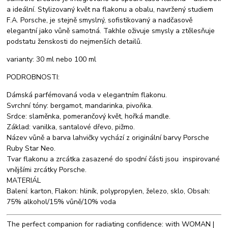
a ideální. Stylizovaný květ na flakonu a obalu, navržený studiem
F.A. Porsche, je stejně smyslný, sofistikovaný a nadčasově
elegantní jako vůně samotná. Takhle oživuje smysly a ztělesňuje
podstatu ženskosti do nejmenších detailů.
varianty: 30 ml nebo 100 ml
PODROBNOSTI:
Dámská parfémovaná voda v elegantním flakonu.
Svrchní tóny: bergamot, mandarinka, pivoňka.
Srdce: slaměnka, pomerančový květ, hořká mandle.
Základ: vanilka, santalové dřevo, pižmo.
Název vůně a barva lahvičky vychází z originální barvy Porsche
Ruby Star Neo.
Tvar flakonu a zrcátka zasazené do spodní části jsou inspirované
vnějšími zrcátky Porsche.
MATERIÁL
Balení: karton, Flakon: hliník, polypropylen, železo, sklo, Obsah:
75% alkohol/15% vůně/10% voda
The perfect companion for radiating confidence: with WOMAN |