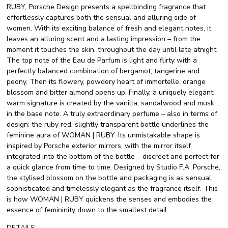
RUBY, Porsche Design presents a spellbinding fragrance that
effortlessly captures both the sensual and alluring side of
women. With its exciting balance of fresh and elegant notes, it
leaves an alluring scent and a lasting impression – from the
moment it touches the skin, throughout the day until late atnight.
The top note of the Eau de Parfum is light and flirty with a
perfectly balanced combination of bergamot, tangerine and
peony. Then its flowery, powdery heart of immortelle, orange
blossom and bitter almond opens up. Finally, a uniquely elegant,
warm signature is created by the vanilla, sandalwood and musk
in the base note. A truly extraordinary perfume – also in terms of
design: the ruby red, slightly transparent bottle underlines the
feminine aura of WOMAN | RUBY. Its unmistakable shape is
inspired by Porsche exterior mirrors, with the mirror itself
integrated into the bottom of the bottle – discreet and perfect for
a quick glance from time to time. Designed by Studio F.A. Porsche,
the stylised blossom on the bottle and packaging is as sensual,
sophisticated and timelessly elegant as the fragrance itself. This
is how WOMAN | RUBY quickens the senses and embodies the
essence of femininity down to the smallest detail.
DETAILS: