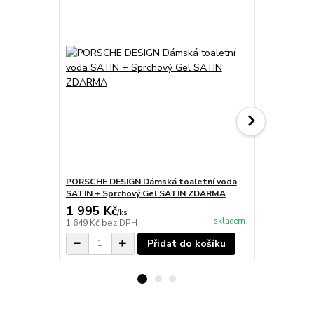
PORSCHE DESIGN Dámská toaletní voda
PORSCHE DE
SATIN + Sprchový Gel SATIN ZDARMA
WOMAN
1 995 Kč
1 495 Kč
/
ks
skladem
1 649 Kč
bez DPH
1 236 Kč
bez
Přidat do košíku