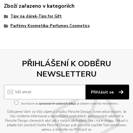
Zboží zařazeno v kategoriích
Tipy na dárek-Tips for Gift
Parfémy Kosmetika-Perfumes Cosmetics
PŘIHLÁŠENÍ K ODBĚRU
NEWSLETTERU
Přihlásit se
Souhlasím se
zpracováním osobních údajů
za účelem rozesílky newsletteru.
Děkujeme Vám za Váš zájem o značku Porsche Design. Jsme velice šťastni, že
Vás můžeme informovat o nejnovějších produktech, exklusivních událostí a
Porsche Design slevových akcí jak v našich obchodech, tak i na e-shopu. Pokud si
přejete být součástí života Porsche Design pak prosíme vyplňte Vaši emailovou
adresu a klikněte na Přihlásit se.