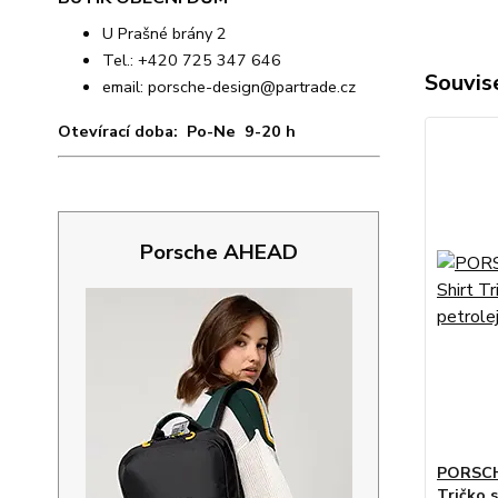
U Prašné brány 2
Tel.: +420 725 347 646
Souvise
email:
porsche-design@partrade.cz
Otevírací doba: Po-Ne 9-20 h
Porsche AHEAD
PORSCH
Tričko 