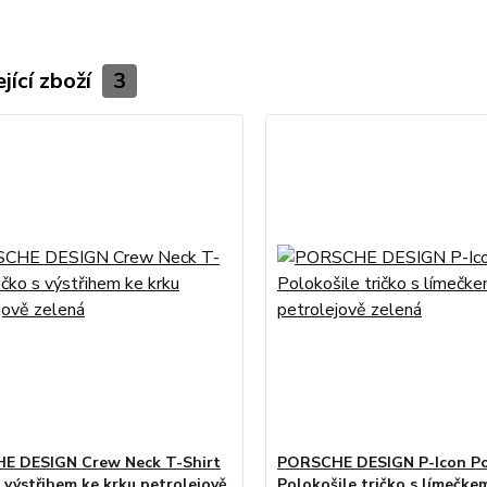
jící zboží
3
E DESIGN Crew Neck T-Shirt
PORSCHE DESIGN P-Icon P
s výstřihem ke krku petrolejově
Polokošile tričko s límečke