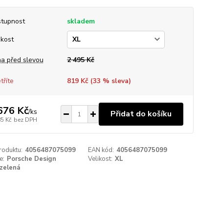
tupnost
skladem
ikost
a před slevou
2 495 Kč
tříte
819 Kč (
33
% sleva)
676 Kč
/
ks
Přidat do košíku
85 Kč
bez DPH
roduktu:
4056487075099
EAN kód:
4056487075099
e:
Porsche Design
Velikost:
XL
zelená