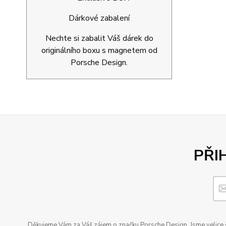
Dárkové zabalení
Nechte si zabalit Váš dárek do
originálního boxu s magnetem od
Porsche Design.
PŘI
Děkujeme Vám za Váš zájem o značku Porsche Design. Jsme velice šť