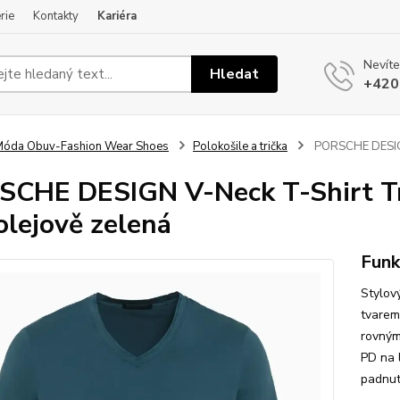
rie
Kontakty
Kariéra
Nevíte
Hledat
+420
óda Obuv-Fashion Wear Shoes
Polokošile a trička
PORSCHE DESIGN 
CHE DESIGN V-Neck T-Shirt Tri
olejově zelená
Funk
Stylový
tvarem
rovným
PD na 
padnut