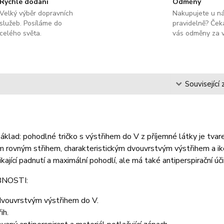
Rychlé dodání
Odměny
Velký výběr dopravních
Nakupujete u n
služeb. Posíláme do
pravidelně? Čeka
celého světa.
vás odměny za v
s
Související 
áklad: pohodlné tričko s výstřihem do V z příjemné látky je tva
 rovným střihem, charakteristickým dvouvrstvým výstřihem a ik
ikající padnutí a maximální pohodlí, ale má také antiperspirační úč
NOSTI:
dvouvrstvým výstřihem do V.
ih.