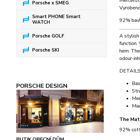
Mercerizo
Porsche x SMEG
Vyrobeno v
Smart PHONE Smart
92% bavl
WATCH
A stylish
Porsche GOLF
function.
Porsche SKI
hem. The 
odour-inhi
DETAILS
Bas
PORSCHE DESIGN
Str
Mer
Mad
The Mat
92% cot
BUTIK OBECNÍ DŮM