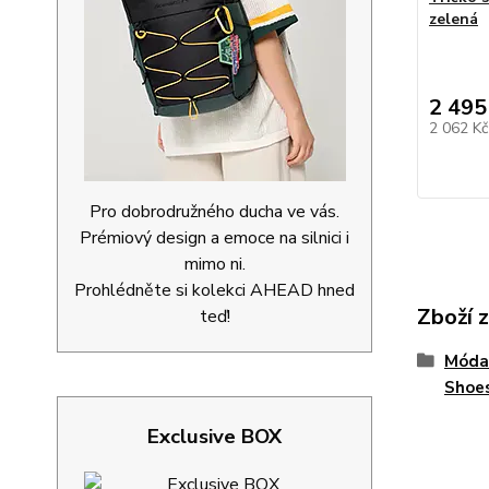
zelená
2 495
2 062 K
Pro dobrodružného ducha ve vás.
Prémiový design a emoce na silnici i
mimo ni.
Prohlédněte si kolekci AHEAD hned
Zboží 
teď!
Móda
Shoe
Exclusive BOX