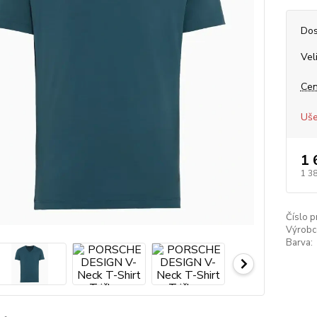
Dos
Vel
Cen
Uše
1 
1 3
Číslo p
Výrobc
Barva: