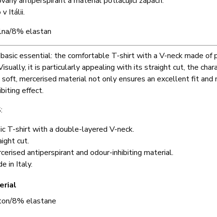
vaný antiperspirant a materiál potlačující zápach.
 Itálii.
na/8% elastan
 basic essential: the comfortable T-shirt with a V-neck made of pl
 Visually, it is particularly appealing with its straight cut, the c
soft, mercerised material not only ensures an excellent fit and
biting effect.
:
ic T-shirt with a double-layered V-neck.
aight cut.
cerised antiperspirant and odour-inhibiting material.
e in Italy.
erial
ton/8% elastane