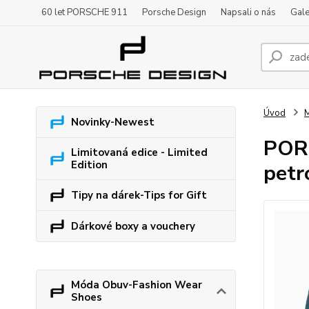
60 let PORSCHE 911
Porsche Design
Napsali o nás
Gale
Úvod
M
Novinky-Newest
PORS
Limitovaná edice - Limited
Edition
petr
Tipy na dárek-Tips for Gift
Dárkové boxy a vouchery
Móda Obuv-Fashion Wear
Shoes