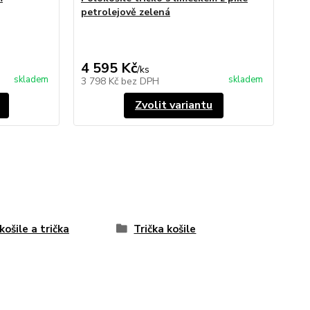
petrolejově zelená
4 595 Kč
/
ks
skladem
skladem
3 798 Kč
bez DPH
Zvolit variantu
košile a trička
Trička košile