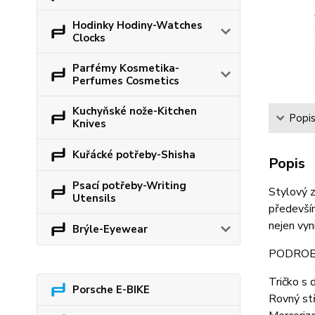
Hodinky Hodiny-Watches
Clocks
Parfémy Kosmetika-
Perfumes Cosmetics
Kuchyňské nože-Kitchen
Popi
Knives
Kuřácké potřeby-Shisha
Popis
Psací potřeby-Writing
Stylový z
Utensils
především
nejen vyn
Brýle-Eyewear
PODROB
Tričko s 
Porsche E-BIKE
Rovný stř