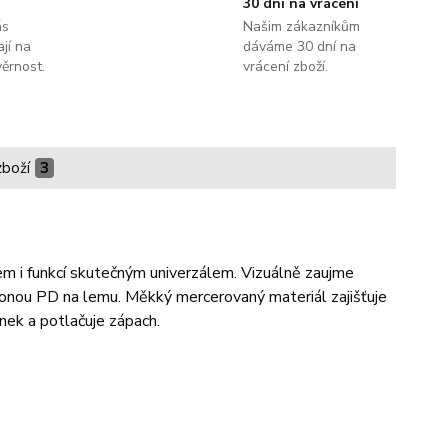
30 dní na vrácení
ás
Našim zákazníkům
jí na
dáváme 30 dní na
ěrnost.
vrácení zboží.
zboží
3
rem i funkcí skutečným univerzálem. Vizuálně zaujme
onou PD na lemu. Měkký mercerovaný materiál zajišťuje
inek a potlačuje zápach.