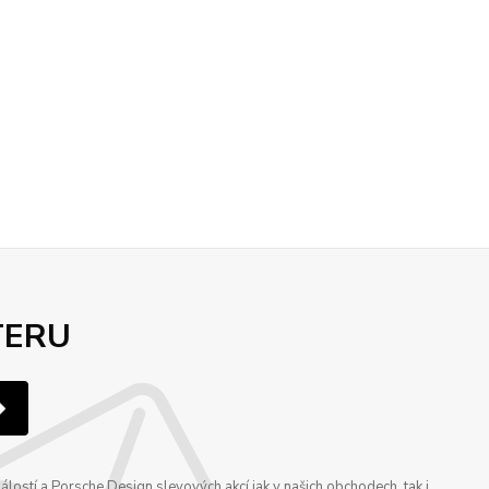
TERU
ostí a Porsche Design slevových akcí jak v našich obchodech, tak i