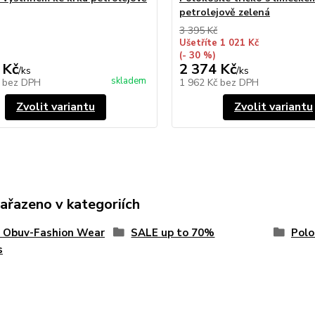
petrolejově zelená
3 395 Kč
Ušetříte 1 021 Kč
(- 30 %)
 Kč
2 374 Kč
/
ks
/
ks
skladem
č
bez DPH
1 962 Kč
bez DPH
Zvolit variantu
Zvolit variantu
zařazeno v kategoriích
 Obuv-Fashion Wear
SALE up to 70%
Polo
s