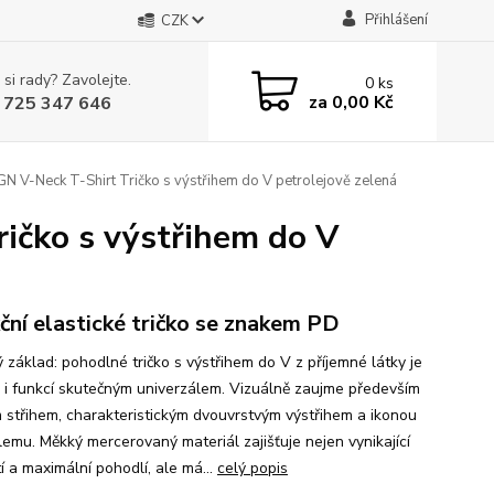
Přihlášení
CZK
 si rady? Zavolejte.
0
ks
za
0,00 Kč
 725 347 646
V-Neck T-Shirt Tričko s výstřihem do V petrolejově zelená
čko s výstřihem do V
ční elastické tričko se znakem PD
 základ: pohodlné tričko s výstřihem do V z příjemné látky je
 i funkcí skutečným univerzálem. Vizuálně zaujme především
 střihem, charakteristickým dvouvrstvým výstřihem a ikonou
lemu. Měkký mercerovaný materiál zajišťuje nejen vynikající
í a maximální pohodlí, ale má...
celý popis