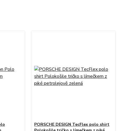
olo
PORSCHE DESIGN TecFlex polo shirt
m
Polokošile tričko s límečkem z piké