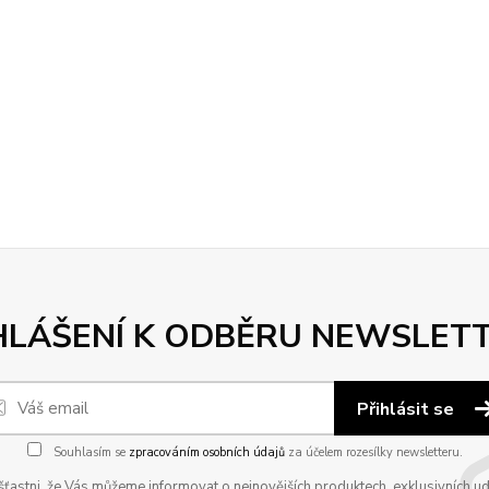
HLÁŠENÍ K ODBĚRU NEWSLET
Přihlásit se
Souhlasím se
zpracováním osobních údajů
za účelem rozesílky newsletteru.
astni, že Vás můžeme informovat o nejnovějších produktech, exklusivních udál