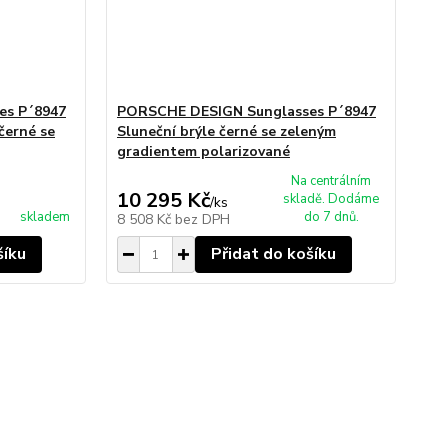
es P´8947
PORSCHE DESIGN Sunglasses P´8947
černé se
Sluneční brýle černé se zeleným
gradientem polarizované
Na centrálním
10 295 Kč
skladě. Dodáme
/
ks
skladem
do 7 dnů.
8 508 Kč
bez DPH
šíku
Přidat do košíku