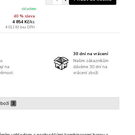
skladem
40 % sleva
4 854 Kč
/
ks
4 012 Kč
bez DPH
30 dní na vrácení
ás
Našim zákazníkům
jí na
dáváme 30 dní na
ěrnost.
vrácení zboží.
zboží
3