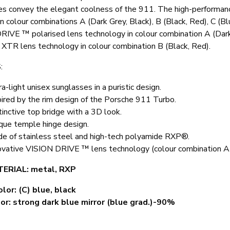
s convey the elegant coolness of the 911. The high-performance
In colour combinations A (Dark Grey, Black), B (Black, Red), C (Bl
RIVE ™ polarised lens technology in colour combination A (Dar
 XTR lens technology in colour combination B (Black, Red).
:
ra-light unisex sunglasses in a puristic design.
pired by the rim design of the Porsche 911 Turbo.
tinctive top bridge with a 3D look.
que temple hinge design.
e of stainless steel and high-tech polyamide RXP®.
ovative VISION DRIVE ™ lens technology (colour combination A p
ERIAL: metal, RXP
lor: (C) blue, black
or: strong dark blue mirror (blue grad.)-90%