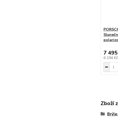
PORSCH
Slunečn
polariz
7 495
6 194 K
Zboží 
Brýl