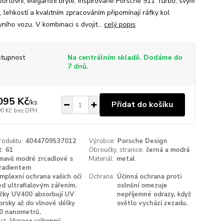
portovní, elegantní brýle, inspirované Porsche 911 Turbo, svým
 lehkostí a kvalitním zpracováním připomínají ráfky kol
ního vozu. V kombinaci s dvojit...
celý popis
tupnost
Na centrálním skladě. Dodáme do
7 dnů.
095 Kč
/
ks
Přidat do košíku
90 Kč
bez DPH
roduktu:
4044709537012
Výrobce:
Porsche Design
t:
61
Obroučky, stranice:
černá a modrá
mavě modré zrcadlové s
Materiál:
metal
radientem
mplexní ochrana vašich očí
Ochrana:
Účinná ochrana proti
ed ultrafialovým zářením.
oslnění omezuje
čky UV400 absorbují UV
nepříjemné odrazy, když
prsky až do vlnové délky
světlo vychází zezadu.
0 nanometrů.