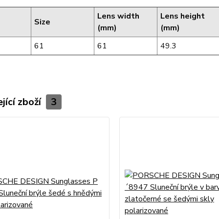
Lens width
Lens height
Size
(mm)
(mm)
61
61
49.3
jící zboží
3