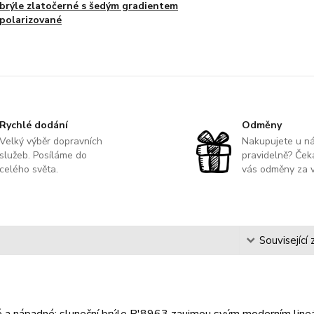
brýle zlatočerné s šedým gradientem
polarizované
Rychlé dodání
Odměny
Velký výběr dopravních
Nakupujete u n
služeb. Posíláme do
pravidelně? Čeka
celého světa.
vás odměny za v
s
Související 