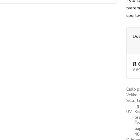
Tyto s
tvarem,
sportov
Dos
8 
6 6
Číslo p
Velikos
Skla:
t
g
UV:
Ko
př
Čo
pa
40