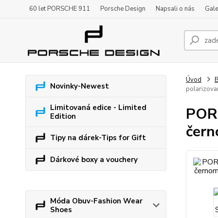
60 let PORSCHE 911
Porsche Design
Napsali o nás
Gale
Úvod
B
Novinky-Newest
polarizova
Limitovaná edice - Limited
PORS
Edition
čern
Tipy na dárek-Tips for Gift
Dárkové boxy a vouchery
Móda Obuv-Fashion Wear
Shoes