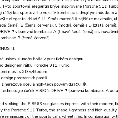
ké a nápadné: sluneční brýle P'8963 zaujmou svým moderním lin
. Tyto sportovní, elegantní brýle, inspirované Porsche 911 Turb
jí ráfky kol sportovního vozu. V kombinaci s dvojitým můstkem
brýle elegantní chlad 911. Směs materiálů zajišťuje maximální, u
dá, černá), B (černá, červená), C (modrá, černá) a D (zlatá, černá).
RIVE™ v barevné kombinaci A (tmavě šedá, černá) a s inovativn
ombinaci B (černá, červená).
NOSTI:
ké unisex sluneční brýle v puristickém designu.
áno designem ráfku Porsche 911 Turbo.
horní most s 3D vzhledem.
 design postranních pantů.
 z nerezové oceli a high-tech polyamidu RXP®.
ní technologie čoček VISION DRIVE™ (barevná kombinace A polar
and striking: the P'8963 sunglasses impress with their modern, l
by the Porsche 911 Turbo, the shape, lightness and high-quality
re reminiscent of the sports car's wheel rims. In combination wit