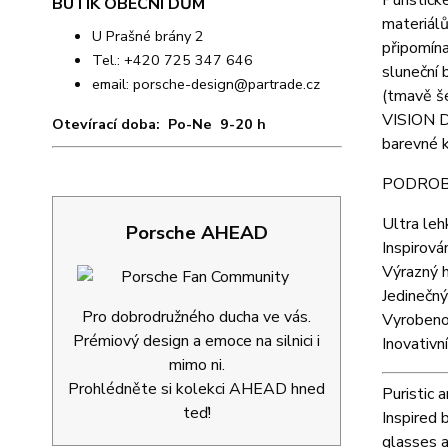
Puristic
BUTIK OBECNÍ DŮM
materiálů
U Prašné brány 2
připomína
Tel.: +420 725 347 646
sluneční 
email:
porsche-design@partrade.cz
(tmavě še
VISION D
Otevírací doba: Po-Ne 9-20 h
barevné k
PODROB
Ultra leh
Porsche AHEAD
Inspirov
Výrazný 
Jedinečný
Pro dobrodružného ducha ve vás.
Vyrobeno
Prémiový design a emoce na silnici i
Inovativ
mimo ni.
Prohlédněte si kolekci AHEAD hned
Puristic 
teď!
Inspired 
glasses a