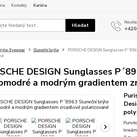
rie
Kontakty
Kariéra
Nevíte
Hledat
+420
rýle-Eyewear
Sluneční brýle
PORSCHE DESIGN Sunglasses P´8963 S
né
CHE DESIGN Sunglasses P´896
omodré a modrým gradientem zr
Puri
Desi
poly
Purist
lineár