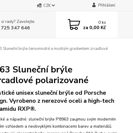
Přihlášení
CZK
 si rady? Zavolejte.
0
ks
za
0,00 Kč
 725 347 646
luneční brýle černomodré a modrým gradientem zrcadlové
3 Sluneční brýle
cadlové polarizované
stické unisex sluneční brýle od Porsche
gn. Vyrobeno z nerezové oceli a high-tech
amidu RXP®.
ické a nápadné: sluneční brýle P'8963 zaujmou svým moderním
ním vzhledem a neobvyklými kombinacemi barev a materiálů.