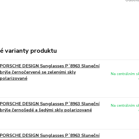
Odolno
é varianty produktu
PORSCHE DESIGN Sunglasses P´8963 Sluneční
brýle černočervené se zelenými skly
Na centrálním 
polarizované
PORSCHE DESIGN Sunglasses P´8963 Sluneční
Na centrálním 
brýle černošedé a šedými skly polarizované
PORSCHE DESIGN Sunglasses P´8963 Sluneční