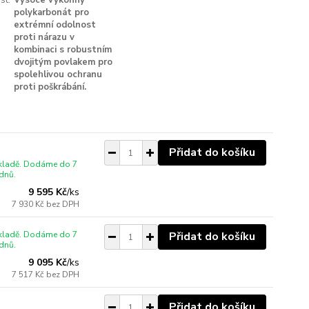
st:
Vysoce výkonný
polykarbonát pro
extrémní odolnost
proti nárazu v
kombinaci s robustním
dvojitým povlakem pro
spolehlivou ochranu
proti poškrábání.
Přidat do košíku
skladě. Dodáme do 7
dnů.
9 595 Kč
/
ks
7 930 Kč
bez DPH
skladě. Dodáme do 7
Přidat do košíku
dnů.
9 095 Kč
/
ks
7 517 Kč
bez DPH
Přidat do košíku