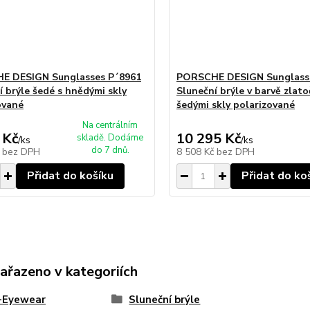
E DESIGN Sunglasses P´8961
PORSCHE DESIGN Sunglass
í brýle šedé s hnědými skly
Sluneční brýle v barvě zlato
ované
šedými skly polarizované
Na centrálním
 Kč
10 295 Kč
skladě. Dodáme
/
ks
/
ks
do 7 dnů.
č
bez DPH
8 508 Kč
bez DPH
Přidat do košíku
Přidat do ko
zařazeno v kategoriích
e-Eyewear
Sluneční brýle