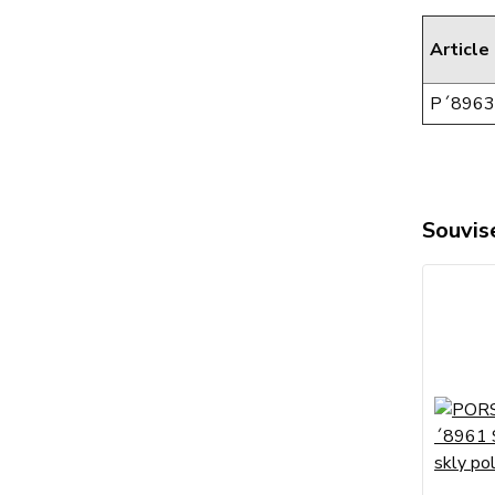
Article
P´8963
Souvise