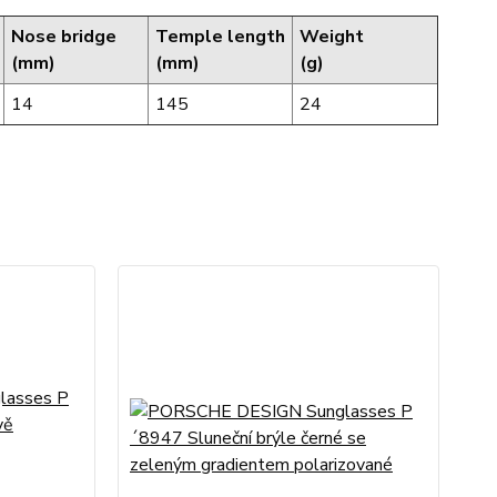
Nose bridge
Temple length
Weight
(mm)
(mm)
(g)
14
145
24