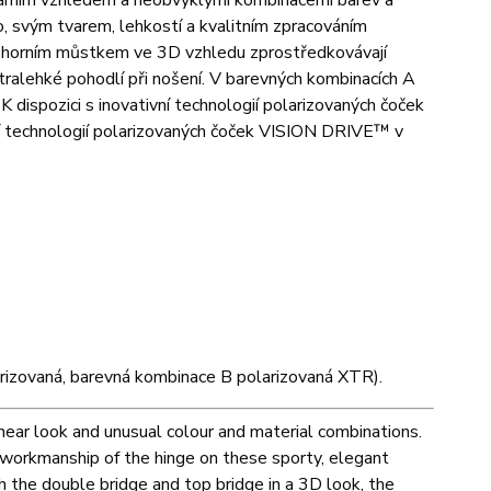
eárním vzhledem a neobvyklými kombinacemi barev a
o, svým tvarem, lehkostí a kvalitním zpracováním
 a horním můstkem ve 3D vzhledu zprostředkovávají
ltralehké pohodlí při nošení. V barevných kombinacích A
 K dispozici s inovativní technologií polarizovaných čoček
í technologií polarizovaných čoček VISION DRIVE™ v
izovaná, barevná kombinace B polarizovaná XTR).
inear look and unusual colour and material combinations.
 workmanship of the hinge on these sporty, elegant
h the double bridge and top bridge in a 3D look, the