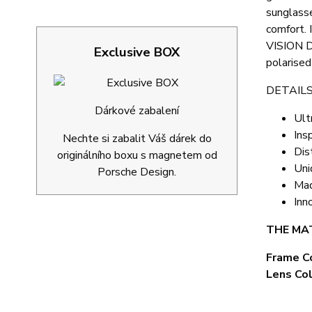
sunglasse
comfort. 
VISION D
Exclusive BOX
polarised
DETAILS
Dárkové zabalení
Ult
Ins
Nechte si zabalit Váš dárek do
Dis
originálního boxu s magnetem od
Uni
Porsche Design.
Mad
Inn
THE MAT
Frame Co
Lens Col