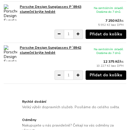
Porsche Design Sunglasses P´8943
Na centrálním skladě.
sluneční brýle hnědé
Dodáme do 7 dnů.
7 250 Kč
/
ks
5 992 Kč
bez DPH
Přidat do košíku
Porsche Design Sunglasses P´8942
Na centrálním skladě.
sluneční brýle hnědé
Dodáme do 7 dnů.
12 375 Kč
/
ks
10 227 Kč
bez DPH
Přidat do košíku
Rychlé dodání
Velký výběr dopravních služeb. Posíláme do celého světa.
Odměny
Nakupujete u nás pravidelně? Čekají na vás odměny za