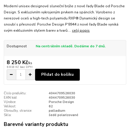
Moderní unisex designové sluneční brýle z nové řady Blade od Porsche
Design. S exkluzivním vykrojeným prvkem na spáncích. Vyrobeno z
nerezové oceli a high-tech polyamidu RXP®.Dynamický design se
snoubí s přesností: Porsche Design P'8944 z nové řady Blade vyniká
svým exkluzivním stylem barev a tvarů....
celý popis
Dostupnost
Na centrálním skladě. Dodáme do 7 dnů.
8 250 Kč
/
ks
6 818 Kč
bez DPH
Přidat do košíku
Číslo produktu:
4044709526030
EAN kód:
4044709526030
Výrobce:
Porsche Design
Velikost:
62
Obroučky, stranice:
palladium
Skla:
šedé polarizované
Barevné varianty produktu