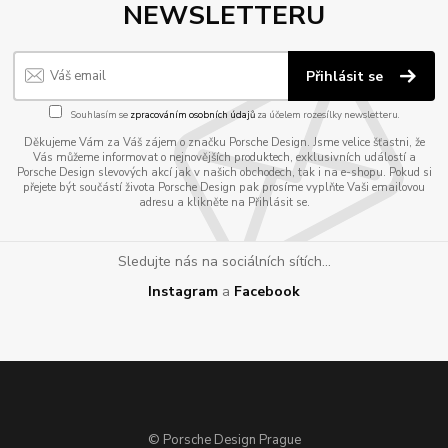
NEWSLETTERU
Přihlásit se
Souhlasím se
zpracováním osobních údajů
za účelem rozesílky newsletteru.
Děkujeme Vám za Váš zájem o značku Porsche Design. Jsme velice šťastni, že
Vás můžeme informovat o nejnovějších produktech, exklusivních událostí a
Porsche Design slevových akcí jak v našich obchodech, tak i na e-shopu. Pokud si
přejete být součástí života Porsche Design pak prosíme vyplňte Vaši emailovou
adresu a klikněte na Přihlásit se.
Sledujte nás na sociálních sítích...
Instagram
a
Facebook
© Porsche Design Prague