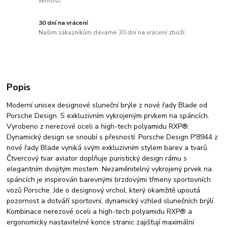
věrnost.
30 dní na vrácení
Našim zákazníkům dáváme 30 dní na vrácení zboží.
Popis
Moderní unisex designové sluneční brýle z nové řady Blade od
Porsche Design. S exkluzivním vykrojeným prvkem na spáncích.
Vyrobeno z nerezové oceli a high-tech polyamidu RXP®.
Dynamický design se snoubí s přesností: Porsche Design P'8944 z
nové řady Blade vyniká svým exkluzivním stylem barev a tvarů.
Čtvercový tvar aviator doplňuje puristický design rámu s
elegantním dvojitým mostem. Nezaměnitelný vykrojený prvek na
spáncích je inspirován barevnými brzdovými třmeny sportovních
vozů Porsche. Jde o designový vrchol, který okamžitě upoutá
pozornost a dotváří sportovní, dynamický vzhled slunečních brýlí.
Kombinace nerezové oceli a high-tech polyamidu RXP® a
ergonomicky nastavitelné konce stranic zajišťují maximální