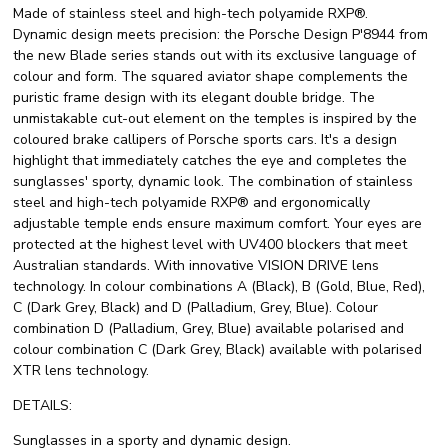
Made of stainless steel and high-tech polyamide RXP®.
Dynamic design meets precision: the Porsche Design P'8944 from
the new Blade series stands out with its exclusive language of
colour and form. The squared aviator shape complements the
puristic frame design with its elegant double bridge. The
unmistakable cut-out element on the temples is inspired by the
coloured brake callipers of Porsche sports cars. It's a design
highlight that immediately catches the eye and completes the
sunglasses' sporty, dynamic look. The combination of stainless
steel and high-tech polyamide RXP® and ergonomically
adjustable temple ends ensure maximum comfort. Your eyes are
protected at the highest level with UV400 blockers that meet
Australian standards. With innovative VISION DRIVE lens
technology. In colour combinations A (Black), B (Gold, Blue, Red),
C (Dark Grey, Black) and D (Palladium, Grey, Blue). Colour
combination D (Palladium, Grey, Blue) available polarised and
colour combination C (Dark Grey, Black) available with polarised
XTR lens technology.
DETAILS:
Sunglasses in a sporty and dynamic design.