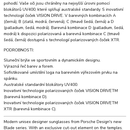
pohodlí. Vaše oči jsou chráněny na nejvyšší úrovni pomocí
blokátorů UV400, které splňují australské standardy. S inovativní
technologií čoček VISION DRIVE. V barevných kombinacích A
(černá), B (zlatá, modrá, červená), C (tmavě šedá, černá) a D
(palladium, šedá, modrá). Barevná kombinace D (palladium, šedá,
modrá) k dispozici polarizovaná a barevná kombinace C (tmavě
šedá, černá) dostupná s technologií polarizovaných čoček XTR.
PODROBNOSTI:
Sluneční brýle ve sportovním a dynamickém designu.
Výrazná řeč barev a forem.
Sofistikované umístění loga na barevném výřezovém prvku na
spánku.
Australské standardní blokátory UV400.
Inovativní technologie polarizovaných čoček VISION DRIVETM
(barevná kombinace D).
Inovativní technologie polarizovaných čoček VISION DRIVETM
XTR (barevná kombinace C).
Modern unisex designer sunglasses from Porsche Design's new
Blade series. With an exclusive cut-out element on the temples.