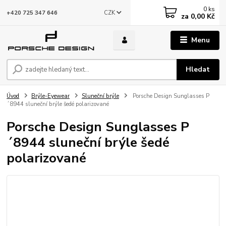
0
ks
CZK
+420 725 347 646
za
0,00 Kč
Menu
Hledat
Úvod
Brýle-Eyewear
Sluneční brýle
Porsche Design Sunglasses P
´8944 sluneční brýle šedé polarizované
Porsche Design Sunglasses P
´8944 sluneční brýle šedé
polarizované