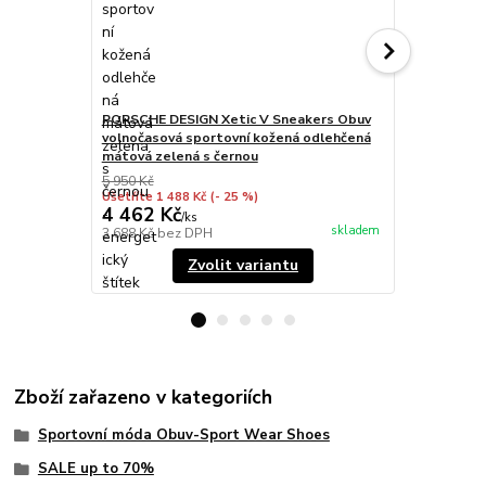
PORSCHE DESIGN Xetic V Sneakers Obuv
PORSCHE DE
volnočasová sportovní kožená odlehčená
volnočasová
mátová zelená s černou
bílá
5 950 Kč
5 950 Kč
Ušetříte 1 488 Kč
(- 25 %)
Ušetříte 1 48
4 462 Kč
4 462 Kč
/
ks
skladem
3 688 Kč
bez DPH
3 688 Kč
bez
Zvolit variantu
Zboží zařazeno v kategoriích
Sportovní móda Obuv-Sport Wear Shoes
SALE up to 70%