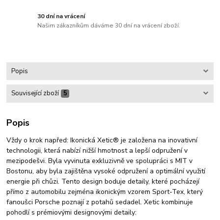
30 dní na vrácení
Našim zákazníkům dáváme 30 dní na vrácení zboží.
Popis
Související zboží
5
Popis
Vždy o krok napřed: Ikonická Xetic® je založena na inovativní
technologii, která nabízí nižší hmotnost a lepší odpružení v
mezipodešvi. Byla vyvinuta exkluzivně ve spolupráci s MIT v
Bostonu, aby byla zajištěna vysoké odpružení a optimální využití
energie při chůzi. Tento design boduje detaily, které pocházejí
přímo z automobilu zejména ikonickým vzorem Sport-Tex, který
fanoušci Porsche poznají z potahů sedadel. Xetic kombinuje
pohodlí s prémiovými designovými detaily: