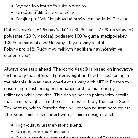
Vysoce kvalitní směs kůže a tkaniny.
Unikátní třídílná mezipodešev.
Dvojité prošívání inspirované prošíváním sedadel Porsche.
Materiál: svršek: 61 % hovězí kůže / 39 % textil (77 % recyklovaný
polyester / 23 % viskóza), podešev: 100 % guma, mezipodešev:
100 % kompresní a vstřikovaný ethylen-vinylacetát.
Pokyny pro péči: Ruční mytí měkkým hadříkem navlhčeným ve
studené vodě.
Always one step ahead: The iconic Xetic® is based on innovative
technology that offers a lighter weight and better cushioning in
the midsole. It was developed exclusively with MIT in Boston to
ensure high cushioning performance and optimal energy
utilization while walking. This design scores points with details
that come straight from the car — most notably the iconic Sport-
Tex pattern, which Porsche fans will recognize from seat covers.
The Xetic combines comfort with premium design details:
High-quality leather-fabric blend.
Unique, three-part midsole.