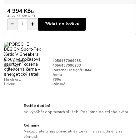
4 994 Kč
/
ks
4 127 Kč
bez DPH
Přidat do košíku
Číslo produktu:
4056487096933
EAN kód:
4056487096933
Výrobce:
Porsche Design/PUMA
Barva:
černá
Hmotnost:
780g
Určení:
Pánské
Rychlé dodání
Velký výběr dopravních služeb. Posíláme do celého světa.
Odměny
Nakupujete u nás pravidelně? Čekají na vás odměny za
věrnost.