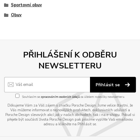
Sportovní obuv
Obuv
PŘIHLÁŠENÍ K ODBĚRU
NEWSLETTERU
Přihlásit se
Souhlasím se
zpracováním osobních údajů
za účelem rozesílky newsletteru.
Děkujeme Vám za Váš zájem o značku Porsche Design. Jsme velice šťastni, že
Vás můžeme informovat o nejnovějších produktech, exklusivních událostí a
Porsche Design slevových akcí jak v našich obchodech, tak i na e-shopu. Pokud si
přejete být součástí života Porsche Design pak prosíme vyplňte Vaši emailovou
adresu a klikněte na Přihlásit se.