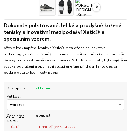
Dokonale polstrované, lehké a prodyšné kožené
tenisky s inovativní mezipodešví Xetic® a
speciálním vzorem.
Vždy o krok napřed: Ikonická Xetic® je založena na inovativní
technologii, která nabízí nižší hmotnost a lepší odpružení v mezipodešvi.
Byla vyvinuta exkluzivně ve spolupráci s MIT v Bostonu, aby byla zajištěna
vysoké odpružení a optimální využití energie při chůzi. Tento design
boduje detaily, kter...
celý popis
Dostupnost
skladem
Velikost
Cena před
6 795 Kč
slevou
Ušetříte
1 801 Kč (
27
% sleva)