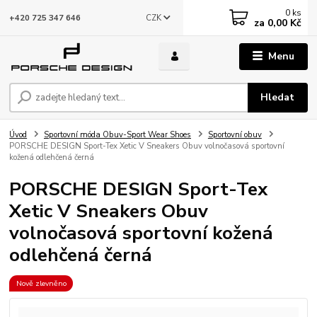
0
ks
CZK
+420 725 347 646
za
0,00 Kč
Menu
Hledat
Úvod
Sportovní móda Obuv-Sport Wear Shoes
Sportovní obuv
PORSCHE DESIGN Sport-Tex Xetic V Sneakers Obuv volnočasová sportovní
kožená odlehčená černá
PORSCHE DESIGN Sport-Tex
Xetic V Sneakers Obuv
volnočasová sportovní kožená
odlehčená černá
Nově zlevněno