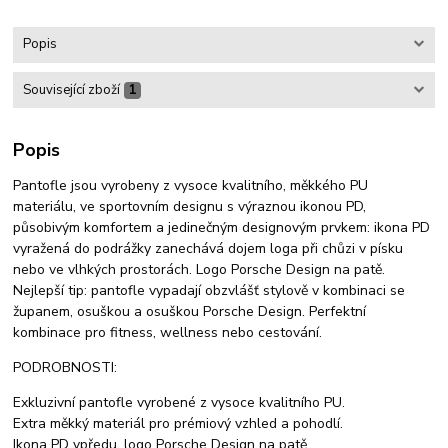
Popis
Související zboží
1
Popis
Pantofle jsou vyrobeny z vysoce kvalitního, měkkého PU
materiálu, ve sportovním designu s výraznou ikonou PD,
působivým komfortem a jedinečným designovým prvkem: ikona PD
vyražená do podrážky zanechává dojem loga při chůzi v písku
nebo ve vlhkých prostorách. Logo Porsche Design na patě.
Nejlepší tip: pantofle vypadají obzvlášť stylově v kombinaci se
županem, osuškou a osuškou Porsche Design. Perfektní
kombinace pro fitness, wellness nebo cestování.
PODROBNOSTI:
Exkluzivní pantofle vyrobené z vysoce kvalitního PU.
Extra měkký materiál pro prémiový vzhled a pohodlí.
Ikona PD vpředu, logo Porsche Design na patě.