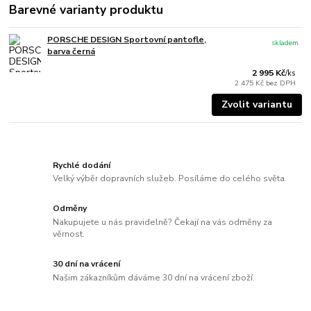
Barevné varianty produktu
PORSCHE DESIGN Sportovní pantofle,
skladem
barva černá
2 995 Kč
/
ks
2 475 Kč
bez DPH
Zvolit variantu
Rychlé dodání
Velký výběr dopravních služeb. Posíláme do celého světa.
Odměny
Nakupujete u nás pravidelně? Čekají na vás odměny za
věrnost.
30 dní na vrácení
Našim zákazníkům dáváme 30 dní na vrácení zboží.