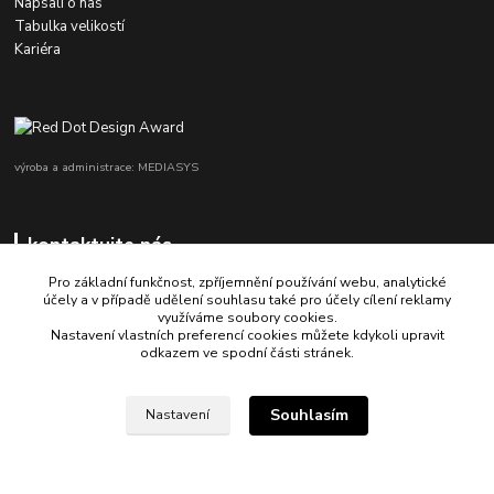
Napsali o nás
Tabulka velikostí
Kariéra
výroba a administrace: MEDIASYS
kontaktujte nás
Pro základní funkčnost, zpříjemnění používání webu, analytické
účely a v případě udělení souhlasu také pro účely cílení reklamy
využíváme soubory cookies.
+420 725 347 646
Nastavení vlastních preferencí cookies můžete kdykoli upravit
odkazem ve spodní části stránek.
porsche-design@partrade.cz
Souhlasím
Nastavení