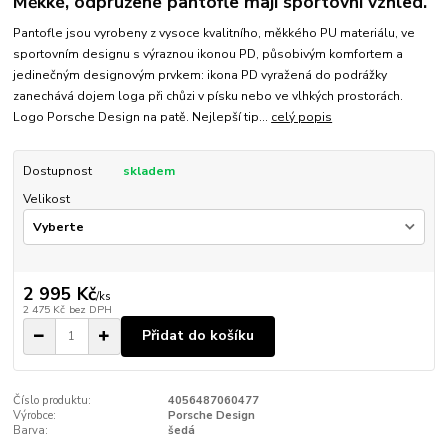
Měkké, odpružené pantofle mají sportovní vzhled.
Pantofle jsou vyrobeny z vysoce kvalitního, měkkého PU materiálu, ve
sportovním designu s výraznou ikonou PD, působivým komfortem a
jedinečným designovým prvkem: ikona PD vyražená do podrážky
zanechává dojem loga při chůzi v písku nebo ve vlhkých prostorách.
Logo Porsche Design na patě. Nejlepší tip...
celý popis
Dostupnost
skladem
Velikost
2 995 Kč
/
ks
2 475 Kč
bez DPH
Přidat do košíku
Číslo produktu:
4056487060477
Výrobce:
Porsche Design
Barva:
šedá