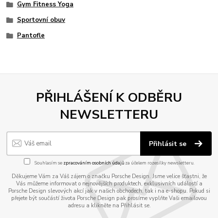
Gym Fitness Yoga
Sportovní obuv
Pantofle
PŘIHLÁŠENÍ K ODBĚRU
NEWSLETTERU
Přihlásit se
Souhlasím se
zpracováním osobních údajů
za účelem rozesílky newsletteru.
Děkujeme Vám za Váš zájem o značku Porsche Design. Jsme velice šťastni, že
Vás můžeme informovat o nejnovějších produktech, exklusivních událostí a
Porsche Design slevových akcí jak v našich obchodech, tak i na e-shopu. Pokud si
přejete být součástí života Porsche Design pak prosíme vyplňte Vaši emailovou
adresu a klikněte na Přihlásit se.