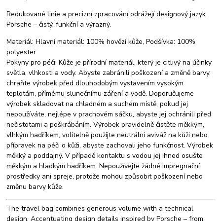
Redukované linie a precizní zpracování odrážejí designový jazyk
Porsche – čistý, funkční a výrazný.
Materiál: Hlavní materiál: 100% hovězí kůže, Podšívka: 100%
polyester
Pokyny pro péči: Kůže je přírodní materiál, který je citlivý na účinky
světla, vlhkosti a vody. Abyste zabránili poškození a změně barvy,
chraňte výrobek před dlouhodobým vystavením vysokým
teplotám, přímému slunečnímu záření a vodě. Doporučujeme
výrobek skladovat na chladném a suchém místě, pokud jej
nepoužíváte, nejlépe v prachovém sáčku, abyste jej ochránili před
nečistotami a poškrábáním. Výrobek pravidelně čistěte měkkým,
vlhkým hadříkem, volitelně použijte neutrální aviváž na kůži nebo
přípravek na péči o kůži, abyste zachovali jeho funkčnost. Výrobek
měkký a poddajný. V případě kontaktu s vodou jej ihned osušte
měkkým a hladkým hadříkem. Nepoužívejte žádné impregnační
prostředky ani spreje, protože mohou způsobit poškození nebo
změnu barvy kůže.
The travel bag combines generous volume with a technical
design. Accentuating design details inspired by Porsche – from