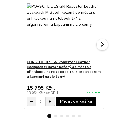
PORSCHE DESIGN Roadster Leather
PORSCHE DE
Backpack M Batoh kožený do města s
Shoulder Ba
přihrádkou na notebook 14" s organizérem
kožená na d
a kapsami na zip černý
15 795 Kč
6 795 Kč
/
ks
skladem
13 054 Kč
bez DPH
5 616 Kč
bez
Přidat do košíku