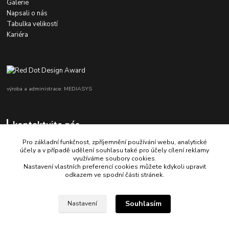
Galerie
Napsali o nás
Tabulka velikostí
Kariéra
výroba a administrace: MEDIASYS
kontaktujte nás
Pro základní funkčnost, zpříjemnění používání webu, analytické
účely a v případě udělení souhlasu také pro účely cílení reklamy
využíváme soubory cookies.
+420 725 347 646
Nastavení vlastních preferencí cookies můžete kdykoli upravit
odkazem ve spodní části stránek.
porsche-design@partrade.cz
Souhlasím
Nastavení