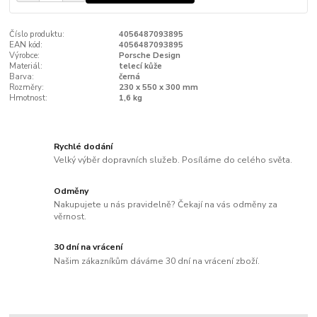
Číslo produktu:
4056487093895
EAN kód:
4056487093895
Výrobce:
Porsche Design
Materiál:
telecí kůže
Barva:
černá
Rozměry:
230 x 550 x 300 mm
Hmotnost:
1,6 kg
Rychlé dodání
Velký výběr dopravních služeb. Posíláme do celého světa.
Odměny
Nakupujete u nás pravidelně? Čekají na vás odměny za
věrnost.
30 dní na vrácení
Našim zákazníkům dáváme 30 dní na vrácení zboží.