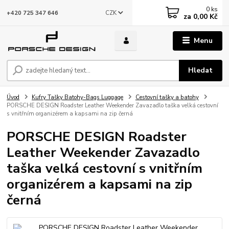
0
ks
CZK
+420 725 347 646
za
0,00 Kč
Menu
Hledat
Úvod
Kufry Tašky Batohy-Bags Luggage
Cestovní tašky a batohy
PORSCHE DESIGN Roadster Leather Weekender Zavazadlo taška velká cestovní
s vnitřním organizérem a kapsami na zip černá
PORSCHE DESIGN Roadster
Leather Weekender Zavazadlo
taška velká cestovní s vnitřním
organizérem a kapsami na zip
černá