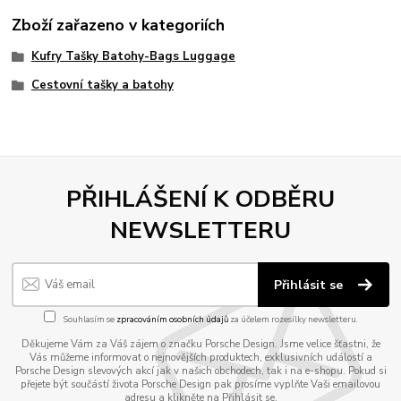
Zboží zařazeno v kategoriích
Kufry Tašky Batohy-Bags Luggage
Cestovní tašky a batohy
PŘIHLÁŠENÍ K ODBĚRU
NEWSLETTERU
Přihlásit se
Souhlasím se
zpracováním osobních údajů
za účelem rozesílky newsletteru.
Děkujeme Vám za Váš zájem o značku Porsche Design. Jsme velice šťastni, že
Vás můžeme informovat o nejnovějších produktech, exklusivních událostí a
Porsche Design slevových akcí jak v našich obchodech, tak i na e-shopu. Pokud si
přejete být součástí života Porsche Design pak prosíme vyplňte Vaši emailovou
adresu a klikněte na Přihlásit se.