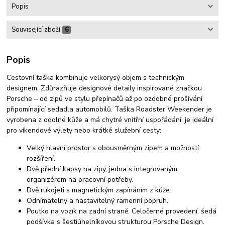
Popis
Související zboží
6
Popis
Cestovní taška kombinuje velkorysý objem s technickým
designem. Zdůrazňuje designové detaily inspirované značkou
Porsche – od zipů ve stylu přepínačů až po ozdobné prošívání
připomínající sedadla automobilů. Taška Roadster Weekender je
vyrobena z odolné kůže a má chytré vnitřní uspořádání, je ideální
pro víkendové výlety nebo krátké služební cesty:
Velký hlavní prostor s obousměrným zipem a možností
rozšíření.
Dvě přední kapsy na zipy, jedna s integrovaným
organizérem na pracovní potřeby.
Dvě rukojeti s magnetickým zapínáním z kůže.
Odnímatelný a nastavitelný ramenní popruh.
Poutko na vozík na zadní straně. Celočerné provedení, šedá
podšívka s šestiúhelníkovou strukturou Porsche Design.