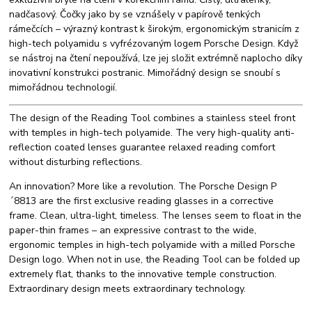
nadčasový. Čočky jako by se vznášely v papírově tenkých
rámečcích – výrazný kontrast k širokým, ergonomickým stranicím z
high-tech polyamidu s vyfrézovaným logem Porsche Design. Když
se nástroj na čtení nepoužívá, lze jej složit extrémně naplocho díky
inovativní konstrukci postranic. Mimořádný design se snoubí s
mimořádnou technologií.
The design of the Reading Tool combines a stainless steel front
with temples in high-tech polyamide. The very high-quality anti-
reflection coated lenses guarantee relaxed reading comfort
without disturbing reflections.
An innovation? More like a revolution. The Porsche Design P
´8813 are the first exclusive reading glasses in a corrective
frame. Clean, ultra-light, timeless. The lenses seem to float in the
paper-thin frames – an expressive contrast to the wide,
ergonomic temples in high-tech polyamide with a milled Porsche
Design logo. When not in use, the Reading Tool can be folded up
extremely flat, thanks to the innovative temple construction.
Extraordinary design meets extraordinary technology.