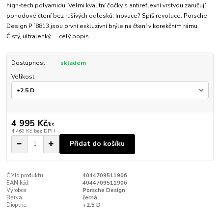
high-tech polyamidu. Velmi kvalitní čočky s antireflexní vrstvou zaručují
pohodové čtení bez rušivých odlesků. Inovace? Spíš revoluce. Porsche
Design P´8813 jsou první exkluzivní brýle na čtení v korekčním rámu.
Čistý, ultralehký, ...
celý popis
Dostupnost
skladem
Velikost
4 995 Kč
/
ks
4 460 Kč
bez DPH
Přidat do košíku
Číslo produktu:
4044709511906
EAN kód:
4044709511906
Výrobce:
Porsche Design
Barva:
černá
Dioptrie:
+2.5 D