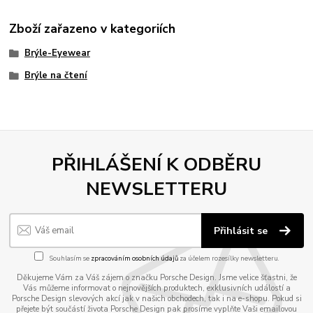
Zboží zařazeno v kategoriích
Brýle-Eyewear
Brýle na čtení
PŘIHLÁŠENÍ K ODBĚRU
NEWSLETTERU
Přihlásit se
Souhlasím se
zpracováním osobních údajů
za účelem rozesílky newsletteru.
Děkujeme Vám za Váš zájem o značku Porsche Design. Jsme velice šťastni, že
Vás můžeme informovat o nejnovějších produktech, exklusivních událostí a
Porsche Design slevových akcí jak v našich obchodech, tak i na e-shopu. Pokud si
přejete být součástí života Porsche Design pak prosíme vyplňte Vaši emailovou