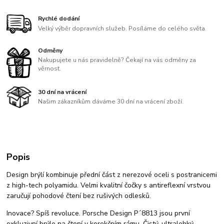
Rychlé dodání
Velký výběr dopravních služeb. Posíláme do celého světa.
Odměny
Nakupujete u nás pravidelně? Čekají na vás odměny za
věrnost.
30 dní na vrácení
Našim zákazníkům dáváme 30 dní na vrácení zboží.
Popis
Design brýlí kombinuje přední část z nerezové oceli s postranicemi
z high-tech polyamidu. Velmi kvalitní čočky s antireflexní vrstvou
zaručují pohodové čtení bez rušivých odlesků.
Inovace? Spíš revoluce. Porsche Design P´8813 jsou první
exkluzivní brýle na čtení v korekčním rámu. Čistý, ultralehký,