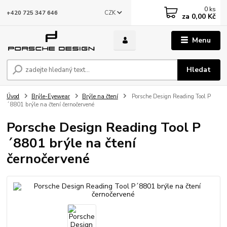
0
ks
CZK
+420 725 347 646
za
0,00 Kč
Menu
Hledat
Úvod
Brýle-Eyewear
Brýle na čtení
Porsche Design Reading Tool P
´8801 brýle na čtení černočervené
Porsche Design Reading Tool P
´8801 brýle na čtení
černočervené