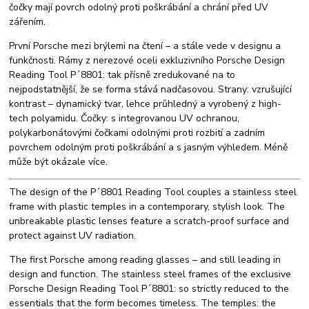
čočky mají povrch odolný proti poškrábání a chrání před UV
zářením.
První Porsche mezi brýlemi na čtení – a stále vede v designu a
funkčnosti. Rámy z nerezové oceli exkluzivního Porsche Design
Reading Tool P´8801: tak přísně zredukované na to
nejpodstatnější, že se forma stává nadčasovou. Strany: vzrušující
kontrast – dynamický tvar, lehce průhledný a vyrobený z high-
tech polyamidu. Čočky: s integrovanou UV ochranou,
polykarbonátovými čočkami odolnými proti rozbití a zadním
povrchem odolným proti poškrábání a s jasným výhledem. Méně
může být okázale více.
The design of the P´8801 Reading Tool couples a stainless steel
frame with plastic temples in a contemporary, stylish look. The
unbreakable plastic lenses feature a scratch-proof surface and
protect against UV radiation.
The first Porsche among reading glasses – and still leading in
design and function. The stainless steel frames of the exclusive
Porsche Design Reading Tool P´8801: so strictly reduced to the
essentials that the form becomes timeless. The temples: the