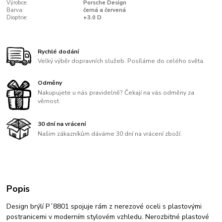
Výrobce:
Porsche Design
Barva:
černá a červená
Dioptrie:
+3.0 D
Rychlé dodání
Velký výběr dopravních služeb. Posíláme do celého světa.
Odměny
Nakupujete u nás pravidelně? Čekají na vás odměny za
věrnost.
30 dní na vrácení
Našim zákazníkům dáváme 30 dní na vrácení zboží.
Popis
Design brýlí P´8801 spojuje rám z nerezové oceli s plastovými
postranicemi v moderním stylovém vzhledu. Nerozbitné plastové