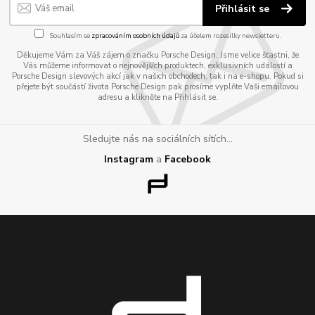
Přihlásit se
Souhlasím se
zpracováním osobních údajů
za účelem rozesílky newsletteru.
Děkujeme Vám za Váš zájem o značku Porsche Design. Jsme velice šťastni, že
Vás můžeme informovat o nejnovějších produktech, exklusivních událostí a
Porsche Design slevových akcí jak v našich obchodech, tak i na e-shopu. Pokud si
přejete být součástí života Porsche Design pak prosíme vyplňte Vaši emailovou
adresu a klikněte na Přihlásit se.
Sledujte nás na sociálních sítích...
Instagram
a
Facebook