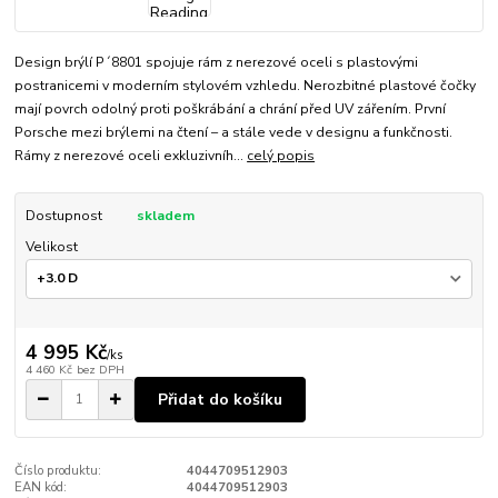
Design brýlí P´8801 spojuje rám z nerezové oceli s plastovými
postranicemi v moderním stylovém vzhledu. Nerozbitné plastové čočky
mají povrch odolný proti poškrábání a chrání před UV zářením. První
Porsche mezi brýlemi na čtení – a stále vede v designu a funkčnosti.
Rámy z nerezové oceli exkluzivníh...
celý popis
Dostupnost
skladem
Velikost
4 995 Kč
/
ks
4 460 Kč
bez DPH
Přidat do košíku
Číslo produktu:
4044709512903
EAN kód:
4044709512903