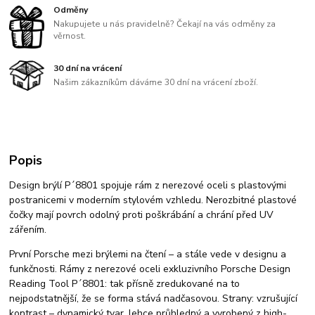
Odměny
Nakupujete u nás pravidelně? Čekají na vás odměny za
věrnost.
30 dní na vrácení
Našim zákazníkům dáváme 30 dní na vrácení zboží.
Popis
Design brýlí P´8801 spojuje rám z nerezové oceli s plastovými
postranicemi v moderním stylovém vzhledu. Nerozbitné plastové
čočky mají povrch odolný proti poškrábání a chrání před UV
zářením.
První Porsche mezi brýlemi na čtení – a stále vede v designu a
funkčnosti. Rámy z nerezové oceli exkluzivního Porsche Design
Reading Tool P´8801: tak přísně zredukované na to
nejpodstatnější, že se forma stává nadčasovou. Strany: vzrušující
kontrast – dynamický tvar, lehce průhledný a vyrobený z high-