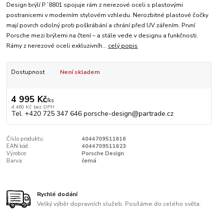
Design brýlí P´8801 spojuje rám z nerezové oceli s plastovými
postranicemi v moderním stylovém vzhledu. Nerozbitné plastové čočky
mají povrch odolný proti poškrábání a chrání před UV zářením. První
Porsche mezi brýlemi na čtení – a stále vede v designu a funkčnosti.
Rámy z nerezové oceli exkluzivníh...
celý popis
Dostupnost
Není skladem
4 995 Kč
/
ks
4 460 Kč
bez DPH
Tel. +420 725 347 646 porsche-design@partrade.cz
Číslo produktu:
4044709511616
EAN kód:
4044709511623
Výrobce:
Porsche Design
Barva:
černá
Rychlé dodání
Velký výběr dopravních služeb. Posíláme do celého světa.