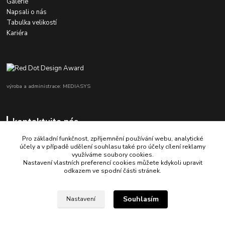
Galerie
Napsali o nás
Tabulka velikostí
Kariéra
výroba a administrace: MEDIASYS
kontaktujte nás
Pro základní funkčnost, zpříjemnění používání webu, analytické
účely a v případě udělení souhlasu také pro účely cílení reklamy
využíváme soubory cookies.
+420 725 347 646
Nastavení vlastních preferencí cookies můžete kdykoli upravit
odkazem ve spodní části stránek.
porsche-design@partrade.cz
Souhlasím
Nastavení