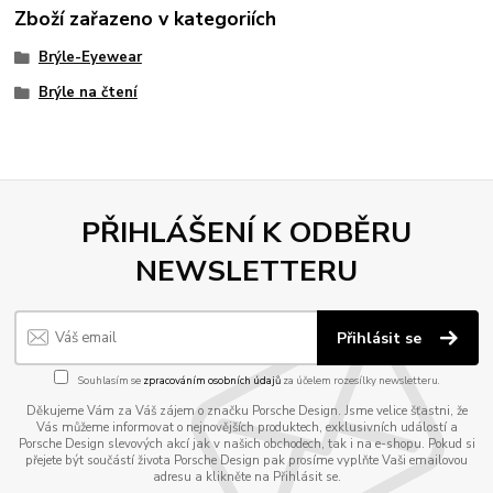
Zboží zařazeno v kategoriích
Brýle-Eyewear
Brýle na čtení
PŘIHLÁŠENÍ K ODBĚRU
NEWSLETTERU
Přihlásit se
Souhlasím se
zpracováním osobních údajů
za účelem rozesílky newsletteru.
Děkujeme Vám za Váš zájem o značku Porsche Design. Jsme velice šťastni, že
Vás můžeme informovat o nejnovějších produktech, exklusivních událostí a
Porsche Design slevových akcí jak v našich obchodech, tak i na e-shopu. Pokud si
přejete být součástí života Porsche Design pak prosíme vyplňte Vaši emailovou
adresu a klikněte na Přihlásit se.