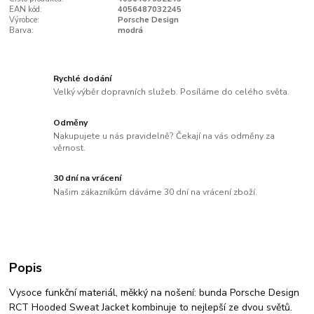
EAN kód:
4056487032245
Výrobce:
Porsche Design
Barva:
modrá
Rychlé dodání
Velký výběr dopravních služeb. Posíláme do celého světa.
Odměny
Nakupujete u nás pravidelně? Čekají na vás odměny za
věrnost.
30 dní na vrácení
Našim zákazníkům dáváme 30 dní na vrácení zboží.
Popis
Vysoce funkční materiál, měkký na nošení: bunda Porsche Design
RCT Hooded Sweat Jacket kombinuje to nejlepší ze dvou světů.