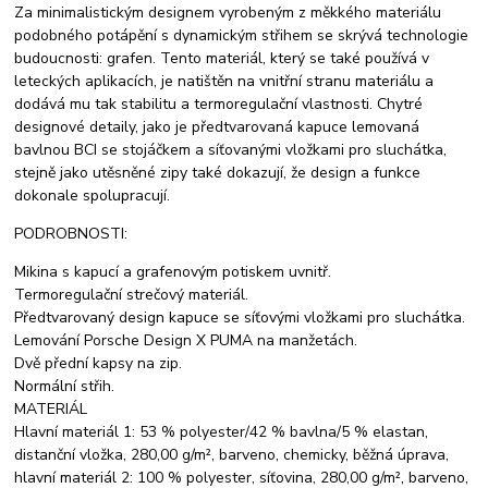
Za minimalistickým designem vyrobeným z měkkého materiálu
podobného potápění s dynamickým střihem se skrývá technologie
budoucnosti: grafen. Tento materiál, který se také používá v
leteckých aplikacích, je natištěn na vnitřní stranu materiálu a
dodává mu tak stabilitu a termoregulační vlastnosti. Chytré
designové detaily, jako je předtvarovaná kapuce lemovaná
bavlnou BCI se stojáčkem a síťovanými vložkami pro sluchátka,
stejně jako utěsněné zipy také dokazují, že design a funkce
dokonale spolupracují.
PODROBNOSTI:
Mikina s kapucí a grafenovým potiskem uvnitř.
Termoregulační strečový materiál.
Předtvarovaný design kapuce se síťovými vložkami pro sluchátka.
Lemování Porsche Design X PUMA na manžetách.
Dvě přední kapsy na zip.
Normální střih.
MATERIÁL
Hlavní materiál 1: 53 % polyester/42 % bavlna/5 % elastan,
distanční vložka, 280,00 g/m², barveno, chemicky, běžná úprava,
hlavní materiál 2: 100 % polyester, síťovina, 280,00 g/m², barveno,