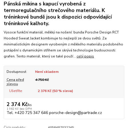
Pánská mikina s kapucí vyrobená z
termoregulačního strečového materiálu. K
tréninkové bundě jsou k dispozici odpovídající
tréninkové kalhoty.
Vysoce funkční materiál, měkký na nošení: bunda Porsche Design RCT
Hooded Sweat Jacket kombinuje to nejlepší ze dvou světů. Za
minimalistickým designem vyrobeným z měkkého materiálu podobného
potápění s dynamickým střihem se skrývá technologie budoucnosti:
grafen. Tento materiál, který se také použí...
celý popis
Dostupnost
Není skladem
Cena před
4 750 Kč
slevou
Ušetříte
2 376 Kč (
50
% sleva)
2 374 Kč
/
ks
1 962 Kč
bez DPH
Tel. +420 725 347 646 porsche-design@partrade.cz
Číslo produktu:
4056487032245