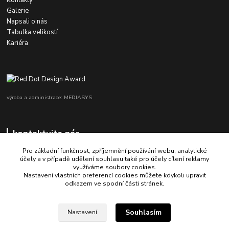
Kontakty
Galerie
Napsali o nás
Tabulka velikostí
Kariéra
výroba a administrace: MEDIASYS
kontaktujte nás
Pro základní funkčnost, zpříjemnění používání webu, analytické
účely a v případě udělení souhlasu také pro účely cílení reklamy
využíváme soubory cookies.
+420 725 347 646
Nastavení vlastních preferencí cookies můžete kdykoli upravit
odkazem ve spodní části stránek.
porsche-design@partrade.cz
Souhlasím
Nastavení