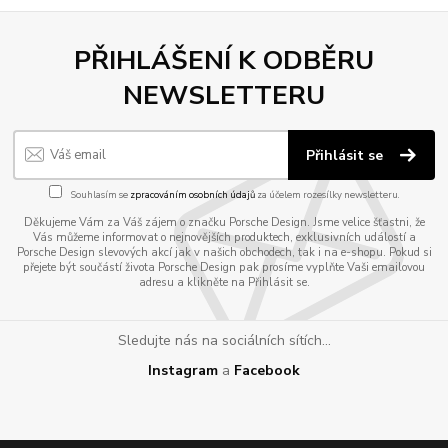
PŘIHLÁŠENÍ K ODBĚRU
NEWSLETTERU
Přihlásit se
Souhlasím se
zpracováním osobních údajů
za účelem rozesílky newsletteru.
Děkujeme Vám za Váš zájem o značku Porsche Design. Jsme velice šťastni, že
Vás můžeme informovat o nejnovějších produktech, exklusivních událostí a
Porsche Design slevových akcí jak v našich obchodech, tak i na e-shopu. Pokud si
přejete být součástí života Porsche Design pak prosíme vyplňte Vaši emailovou
adresu a klikněte na Přihlásit se.
Sledujte nás na sociálních sítích...
Instagram
a
Facebook