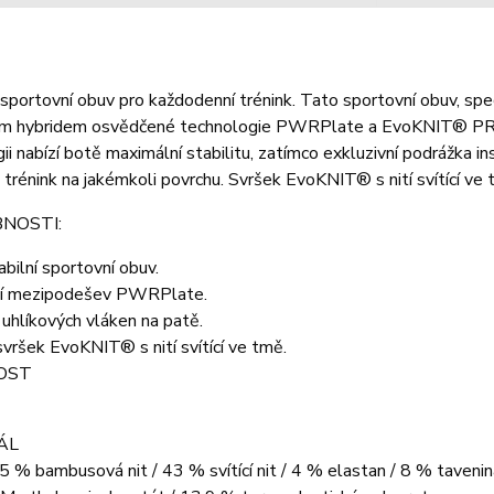
sportovní obuv pro každodenní trénink. Tato sportovní obuv, speci
m hybridem osvědčené technologie PWRPlate a EvoKNIT® PRO. D
ii nabízí botě maximální stabilitu, zatímco exkluzivní podrážka 
trénink na jakémkoli povrchu. Svršek EvoKNIT® s nití svítící ve 
NOSTI:
abilní sportovní obuv.
ní mezipodešev PWRPlate.
 uhlíkových vláken na patě.
vršek EvoKNIT® s nití svítící ve tmě.
OST
ÁL
5 % bambusová nit / 43 % svítící nit / 4 % elastan / 8 % taven