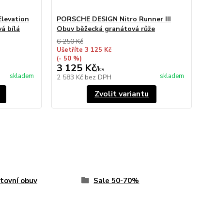
levation
PORSCHE DESIGN Nitro Runner III
á bílá
Obuv běžecká granátová růže
6 250 Kč
Ušetříte 3 125 Kč
(- 50 %)
3 125 Kč
/
ks
skladem
skladem
2 583 Kč
bez DPH
Zvolit variantu
tovní obuv
Sale 50-70%