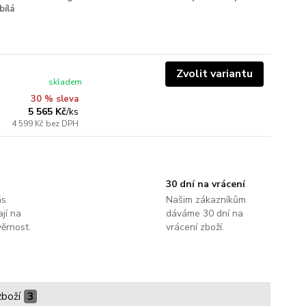
bílá
Zvolit variantu
skladem
30 % sleva
5 565 Kč
/
ks
4 599 Kč
bez DPH
30 dní na vrácení
ás
Našim zákazníkům
jí na
dáváme 30 dní na
ěrnost.
vrácení zboží.
zboží
3