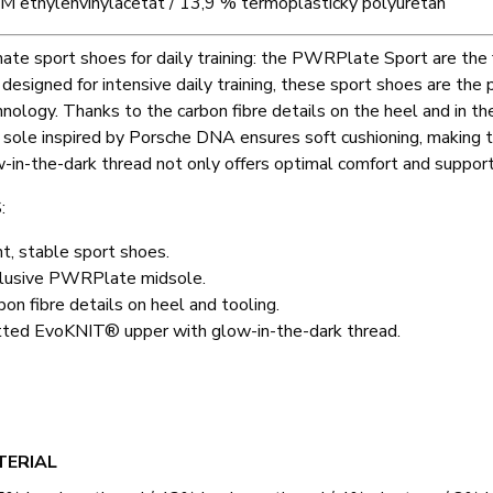
M ethylenvinylacetát / 13,9 % termoplastický polyuretan
mate sport shoes for daily training: the PWRPlate Sport are th
 designed for intensive daily training, these sport shoes are 
ology. Thanks to the carbon fibre details on the heel and in the
 sole inspired by Porsche DNA ensures soft cushioning, making 
-in-the-dark thread not only offers optimal comfort and support, 
:
ht, stable sport shoes.
lusive PWRPlate midsole.
bon fibre details on heel and tooling.
tted EvoKNIT® upper with glow-in-the-dark thread.
T
TERIAL