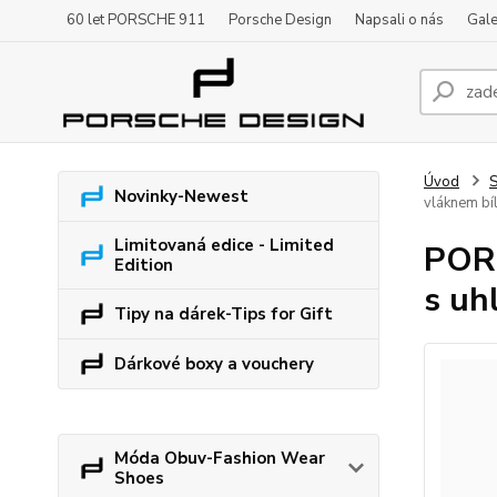
60 let PORSCHE 911
Porsche Design
Napsali o nás
Gale
Úvod
S
Novinky-Newest
vláknem bí
Limitovaná edice - Limited
PORS
Edition
s uh
Tipy na dárek-Tips for Gift
Dárkové boxy a vouchery
Móda Obuv-Fashion Wear
Shoes