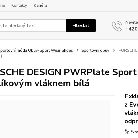
rie
Kontakty
Kariéra
Nevíte
Hledat
+420
portovní móda Obuv-Sport Wear Shoes
Sportovní obuv
PORSCHE D
lá
CHE DESIGN PWRPlate Sport O
líkovým vláknem bílá
Exkl
z Ev
vlák
odpr
Špičko