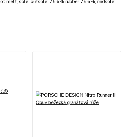
t melt, sole: outsole: 75.6% rubber 75.6%, midsole: