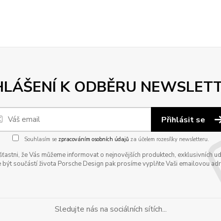
HLÁŠENÍ K ODBĚRU NEWSLET
Přihlásit se
Souhlasím se
zpracováním osobních údajů
za účelem rozesílky newsletteru.
astni, že Vás můžeme informovat o nejnovějších produktech, exklusivních udál
 být součástí života Porsche Design pak prosíme vyplňte Vaši emailovou adres
Sledujte nás na sociálních sítích...