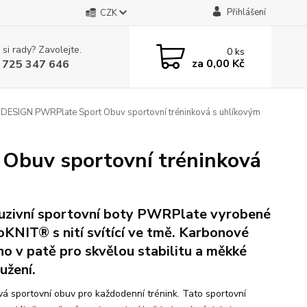
Přihlášení
CZK
 si rady? Zavolejte.
0
ks
za
0,00 Kč
 725 347 646
ESIGN PWRPlate Sport Obuv sportovní tréninková s uhlíkovým
buv sportovní tréninková
uzivní sportovní boty PWRPlate vyrobené
oKNIT® s nití svítící ve tmě. Karbonové
no v patě pro skvělou stabilitu a měkké
užení.
vá sportovní obuv pro každodenní trénink. Tato sportovní