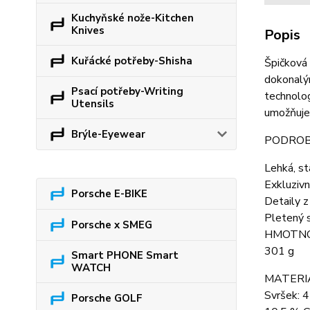
Kuchyňské nože-Kitchen
Knives
Popis
Kuřácké potřeby-Shisha
Špičková 
dokonalý
Psací potřeby-Writing
technolog
Utensils
umožňuje 
Brýle-Eyewear
PODROB
Lehká, st
Exkluziv
Porsche E-BIKE
Detaily z
Pletený s
Porsche x SMEG
HMOTN
301 g
Smart PHONE Smart
WATCH
MATERI
Svršek: 4
Porsche GOLF