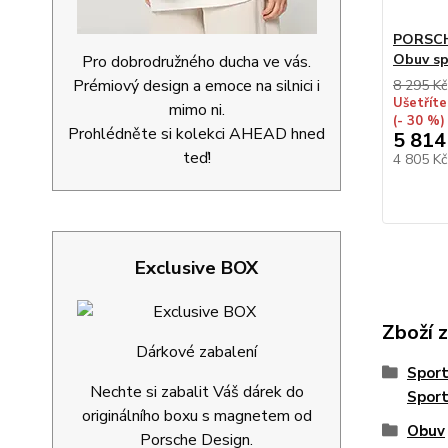
PORSCH
Obuv sp
Pro dobrodružného ducha ve vás.
Prémiový design a emoce na silnici i
8 295 Kč
Ušetříte
mimo ni.
(- 30 %)
Prohlédněte si kolekci AHEAD hned
5 814
teď!
4 805 K
Exclusive BOX
Zboží 
Dárkové zabalení
Spor
Nechte si zabalit Váš dárek do
Spor
originálního boxu s magnetem od
Obuv
Porsche Design.