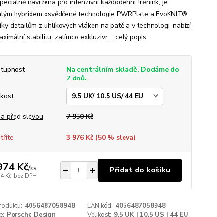
peciálně navržená pro intenzivní každodenní trénink, je
lým hybridem osvědčené technologie PWRPlate a EvoKNIT®
íky detailům z uhlíkových vláken na patě a v technologii nabízí
ximální stabilitu, zatímco exkluzivn...
celý popis
tupnost
Na centrálním skladě. Dodáme do
7 dnů.
ikost
a před slevou
7 950 Kč
tříte
3 976 Kč (
50
% sleva)
974 Kč
/
ks
Přidat do košíku
84 Kč
bez DPH
roduktu:
4056487058948
EAN kód:
4056487058948
e:
Porsche Design
Velikost:
9.5 UK | 10.5 US | 44 EU