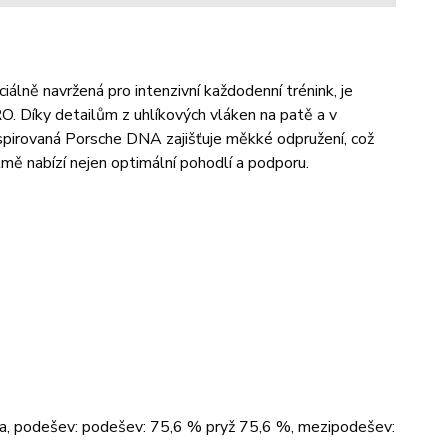
álně navržená pro intenzivní každodenní trénink, je
íky detailům z uhlíkových vláken na patě a v
inspirovaná Porsche DNA zajišťuje měkké odpružení, což
tmě nabízí nejen optimální pohodlí a podporu.
ina, podešev: podešev: 75,6 % pryž 75,6 %, mezipodešev: