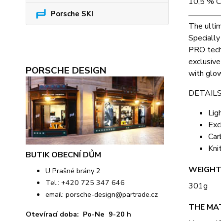
10,5 % C
Porsche SKI
The ulti
Specially
PRO techn
exclusive
PORSCHE DESIGN
with glow
DETAILS
Lig
Exc
Car
Kni
BUTIK OBECNÍ DŮM
WEIGH
U Prašné brány 2
Tel.: +420 725 347 646
301g
email:
porsche-design@partrade.cz
THE MA
Otevírací doba: Po-Ne 9-20 h