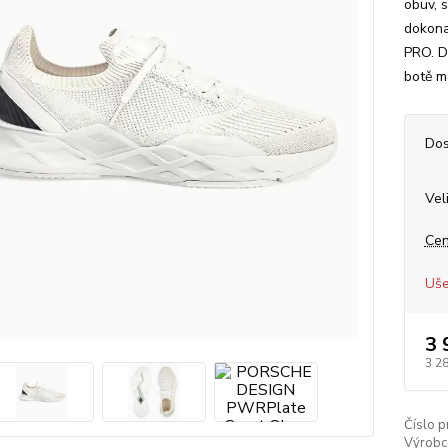
obuv, s
dokona
PRO. D
botě ma
Dos
Vel
Cen
Uše
3 
3 2
Číslo p
Výrobc