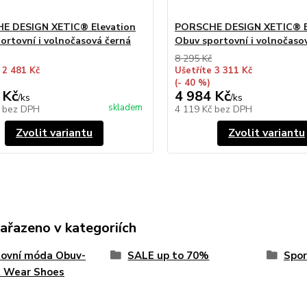
E DESIGN XETIC® Elevation
PORSCHE DESIGN XETIC® E
ortovní i volnočasová černá
Obuv sportovní i volnočasov
8 295 Kč
 2 481 Kč
Ušetříte 3 311 Kč
(- 40 %)
 Kč
4 984 Kč
/
ks
/
ks
skladem
č
bez DPH
4 119 Kč
bez DPH
Zvolit variantu
Zvolit variantu
zařazeno v kategoriích
tovní móda Obuv-
SALE up to 70%
Spor
t Wear Shoes