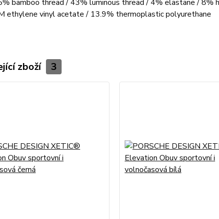
5% bamboo thread / 43% luminous thread / 4% elastane / 8% ho
 ethylene vinyl acetate / 13.9% thermoplastic polyurethane
jící zboží
3