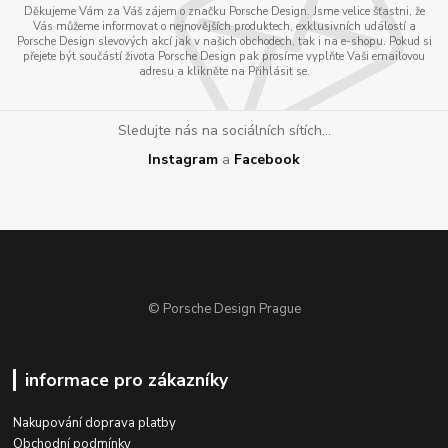
Děkujeme Vám za Váš zájem o značku Porsche Design. Jsme velice šťastni, že
Vás můžeme informovat o nejnovějších produktech, exklusivních událostí a
Porsche Design slevových akcí jak v našich obchodech, tak i na e-shopu. Pokud si
přejete být součástí života Porsche Design pak prosíme vyplňte Vaši emailovou
adresu a klikněte na Přihlásit se.
Sledujte nás na sociálních sítích...
Instagram
a
Facebook
© Porsche Design Prague
informace pro zákazníky
Nakupování doprava platby
Obchodní podmínky