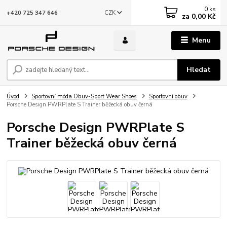
0
ks
CZK
+420 725 347 646
za
0,00 Kč
Menu
Hledat
Úvod
Sportovní móda Obuv-Sport Wear Shoes
Sportovní obuv
Porsche Design PWRPlate S Trainer běžecká obuv černá
Porsche Design PWRPlate S
Trainer běžecká obuv černá