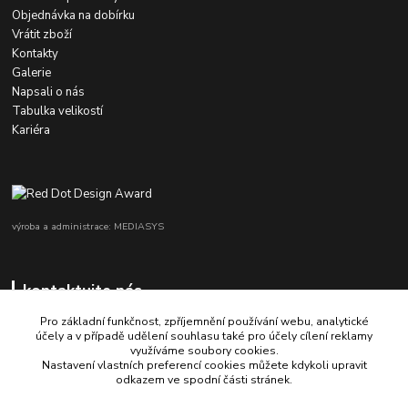
Objednávka na dobírku
Vrátit zboží
Kontakty
Galerie
Napsali o nás
Tabulka velikostí
Kariéra
výroba a administrace: MEDIASYS
kontaktujte nás
Pro základní funkčnost, zpříjemnění používání webu, analytické
účely a v případě udělení souhlasu také pro účely cílení reklamy
využíváme soubory cookies.
+420 725 347 646
Nastavení vlastních preferencí cookies můžete kdykoli upravit
odkazem ve spodní části stránek.
porsche-design@partrade.cz