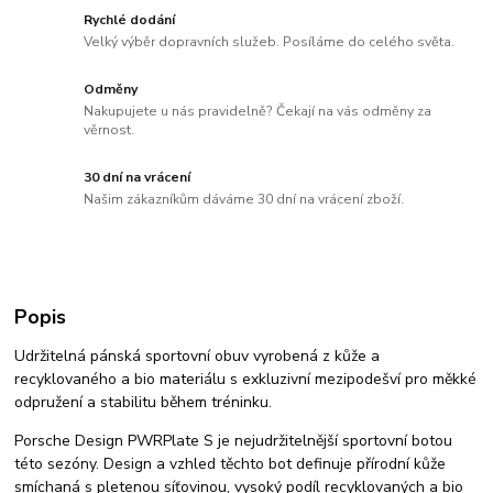
Rychlé dodání
Velký výběr dopravních služeb. Posíláme do celého světa.
Odměny
Nakupujete u nás pravidelně? Čekají na vás odměny za
věrnost.
30 dní na vrácení
Našim zákazníkům dáváme 30 dní na vrácení zboží.
Popis
Udržitelná pánská sportovní obuv vyrobená z kůže a
recyklovaného a bio materiálu s exkluzivní mezipodešví pro měkké
odpružení a stabilitu během tréninku.
Porsche Design PWRPlate S je nejudržitelnější sportovní botou
této sezóny. Design a vzhled těchto bot definuje přírodní kůže
smíchaná s pletenou síťovinou, vysoký podíl recyklovaných a bio