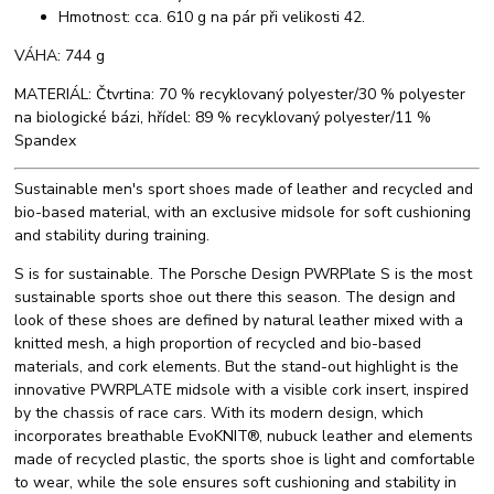
Hmotnost: cca. 610 g na pár při velikosti 42.
VÁHA: 744 g
MATERIÁL: Čtvrtina: 70 % recyklovaný polyester/30 % polyester
na biologické bázi, hřídel: 89 % recyklovaný polyester/11 %
Spandex
Sustainable men's sport shoes made of leather and recycled and
bio-based material, with an exclusive midsole for soft cushioning
and stability during training.
S is for sustainable. The Porsche Design PWRPlate S is the most
sustainable sports shoe out there this season. The design and
look of these shoes are defined by natural leather mixed with a
knitted mesh, a high proportion of recycled and bio-based
materials, and cork elements. But the stand-out highlight is the
innovative PWRPLATE midsole with a visible cork insert, inspired
by the chassis of race cars. With its modern design, which
incorporates breathable EvoKNIT®, nubuck leather and elements
made of recycled plastic, the sports shoe is light and comfortable
to wear, while the sole ensures soft cushioning and stability in