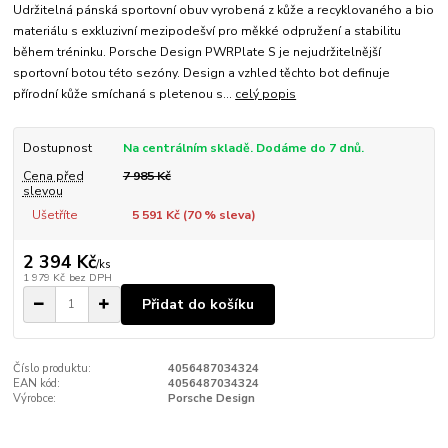
Udržitelná pánská sportovní obuv vyrobená z kůže a recyklovaného a bio
materiálu s exkluzivní mezipodešví pro měkké odpružení a stabilitu
během tréninku. Porsche Design PWRPlate S je nejudržitelnější
sportovní botou této sezóny. Design a vzhled těchto bot definuje
přírodní kůže smíchaná s pletenou s...
celý popis
Dostupnost
Na centrálním skladě. Dodáme do 7 dnů.
Cena před
7 985 Kč
slevou
Ušetříte
5 591 Kč (
70
% sleva)
2 394 Kč
/
ks
1 979 Kč
bez DPH
Přidat do košíku
Číslo produktu:
4056487034324
EAN kód:
4056487034324
Výrobce:
Porsche Design