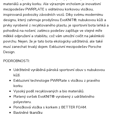
materiálů a prvky korku. Ale výrazným vrcholem je inovativní
mezipodešev PWRPLATE s viditelnou korkovou vložkou,
inspirovaná podvozky závodních vozů. Díky svému modernímu
designu, který zahrnuje prodyšnou EvoKNIT®, nubukovou kůži a
prvky vyrobené z recyklovaného plastu, je sportovní bota lehká a
pohodlná na nošení, zatímco podešev zajišťuje ve stejné míře
měkké odpružení a stabilitu, což vám umožní cvičit na jakémkoli
povrchu. Nejen, že je tato bota ekologicky udržitelná, ale také
musí zanechat trvalý dojem. Exkluzivní mezipodešev Porsche
Design.
PODROBNOSTI:
Udržitelně vyráběná pánská sportovní obuv s nubukovou
kůží.
Exkluzivní technologie PWRPlate s vložkou z pravého
korku.
Vysoký podíl recyklovaných a bio materiálů.
Pletený svršek EvoKNIT® vyrobený z udržitelného
polyesteru.
Ponožková vložka s korkem z BETTER FOAM.
Bavlněné tkaničky.