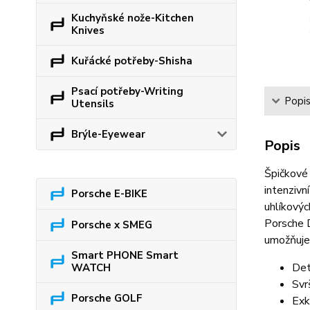
Kuchyňské nože-Kitchen
Knives
Kuřácké potřeby-Shisha
Psací potřeby-Writing
Popi
Utensils
Brýle-Eyewear
Popis
Špičkové 
intenziv
Porsche E-BIKE
uhlíkovýc
Porsche D
Porsche x SMEG
umožňuje 
Smart PHONE Smart
Det
WATCH
Svr
Porsche GOLF
Exk