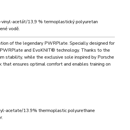
-vinyl-acetát/13,9 % termoplastický polyuretan
dené vodě.
ration of the legendary PWRPlate. Specially designed for
ished PWRPlate and EvoKNIT® technology. Thanks to the
um stability, while the exclusive sole inspired by Porsche
that ensures optimal comfort and enables training on
nyl-acetate/13.9% thermoplastic polyurethane
r.