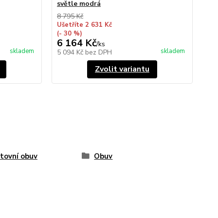
světle modrá
8 795 Kč
Ušetříte 2 631 Kč
(- 30 %)
6 164 Kč
/
ks
skladem
skladem
5 094 Kč
bez DPH
Zvolit variantu
tovní obuv
Obuv