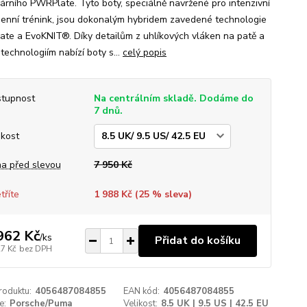
árního PWRPlate. Tyto boty, speciálně navržené pro intenzivní
enní trénink, jsou dokonalým hybridem zavedené technologie
te a EvoKNIT®. Díky detailům z uhlíkových vláken na patě a
technologiím nabízí boty s...
celý popis
tupnost
Na centrálním skladě. Dodáme do
7 dnů.
ikost
a před slevou
7 950 Kč
tříte
1 988 Kč (
25
% sleva)
962 Kč
/
ks
Přidat do košíku
27 Kč
bez DPH
roduktu:
4056487084855
EAN kód:
4056487084855
e:
Porsche/Puma
Velikost:
8.5 UK | 9.5 US | 42.5 EU