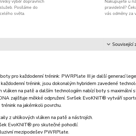
Velký výběr dopravních
Nakupujete u n
služeb. Posíláme do
pravidelně? Čeka
celého světa.
vás odměny za v
s
Související 
boty pro každodenní trénink: PWRPlate III je další generací le
ní každodenní trénink, jsou dokonalým hybridem zavedené tech
h vláken na patě a dalším technologiím nabízí boty s maximální st
NA zajišťuje měkké odpružení. Svršek EvoKNIT® vytváří sportovn
trénink na jakémkoli povrchu.
aily z uhlíkových vláken na patě a nástrojích.
šek EvoKNIT® pro skutečné pohodlí.
luzivní mezipodešev PWRPlate.