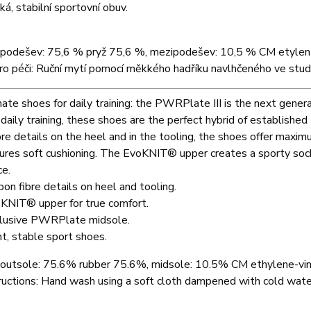
ká, stabilní sportovní obuv.
: podešev: 75,6 % pryž 75,6 %, mezipodešev: 10,5 % CM etylen
ro péči: Ruční mytí pomocí měkkého hadříku navlhčeného ve stu
ate shoes for daily training: the PWRPlate III is the next gene
 daily training, these shoes are the perfect hybrid of establ
bre details on the heel and in the tooling, the shoes offer maxim
res soft cushioning. The EvoKNIT® upper creates a sporty sock 
ce.
bon fibre details on heel and tooling.
KNIT® upper for true comfort.
lusive PWRPlate midsole.
ht, stable sport shoes.
outsole: 75.6% rubber 75.6%, midsole: 10.5% CM ethylene-vi
ructions:
Hand wash using a soft cloth dampened with cold wate