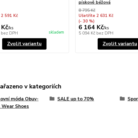
pískově béžová
8 795 Kč
 2 591 Kč
Ušetříte 2 631 Kč
(- 30 %)
 Kč
6 164 Kč
/
ks
/
ks
skladem
č
bez DPH
5 094 Kč
bez DPH
Zvolit variantu
Zvolit variantu
zařazeno v kategoriích
tovní móda Obuv-
SALE up to 70%
Spor
t Wear Shoes