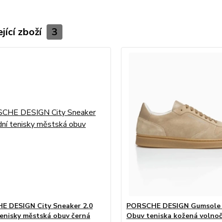
jící zboží
3
 DESIGN City Sneaker 2.0
PORSCHE DESIGN Gumsole 
enisky městská obuv černá
Obuv teniska kožená volno