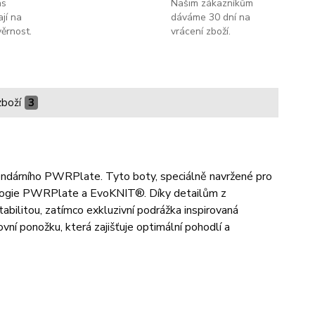
ás
Našim zákazníkům
jí na
dáváme 30 dní na
ěrnost.
vrácení zboží.
zboží
3
gendárního PWRPlate. Tyto boty, speciálně navržené pro
nologie PWRPlate a EvoKNIT®. Díky detailům z
abilitou, zatímco exkluzivní podrážka inspirovaná
í ponožku, která zajišťuje optimální pohodlí a