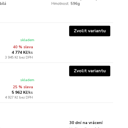
bílá
Hmotnost:
596g
Zvolit variantu
skladem
40 % sleva
4 774 Kč
/
ks
3 945 Kč
bez DPH
Zvolit variantu
skladem
25 % sleva
5 962 Kč
/
ks
4 927 Kč
bez DPH
30 dní na vrácení