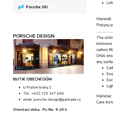
Leh
Porsche SKI
Materiál
Pokyny p
PORSCHE DESIGN
The ultim
intensive
carbon fi
DNA ensu
any surfa
Car
Evo
BUTIK OBECNÍ DŮM
Exc
Lig
U Prašné brány 2
Tel.: +420 725 347 646
Material:
email:
porsche-design@partrade.cz
Care Inst
Otevírací doba: Po-Ne 9-20 h