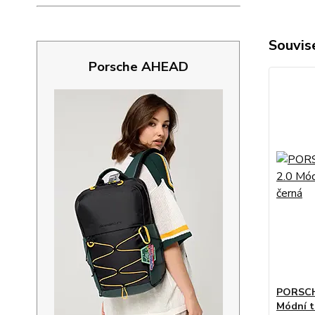
Souvise
Porsche AHEAD
PORSCHE
Módní t