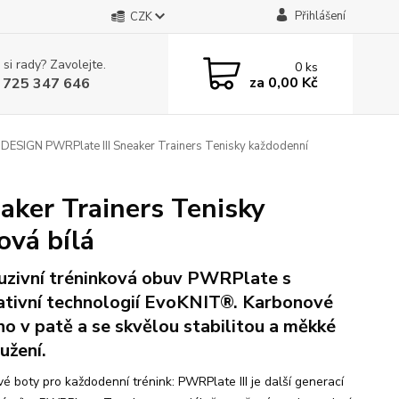
Přihlášení
CZK
 si rady? Zavolejte.
0
ks
za
0,00 Kč
 725 347 646
SIGN PWRPlate III Sneaker Trainers Tenisky každodenní
ker Trainers Tenisky
ová bílá
uzivní tréninková obuv PWRPlate s
ativní technologií EvoKNIT®. Karbonové
no v patě a se skvělou stabilitou a měkké
užení.
vé boty pro každodenní trénink: PWRPlate III je další generací