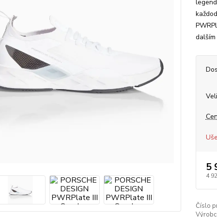
legend
každod
PWRPla
dalším 
Dos
Vel
Cen
Uše
5 
4 9
Číslo p
Výrobc