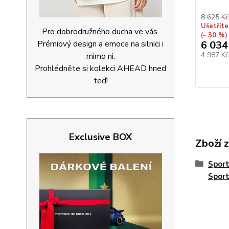
8 625 Kč
Ušetříte
Pro dobrodružného ducha ve vás.
(- 30 %)
Prémiový design a emoce na silnici i
6 034
4 987 K
mimo ni.
Prohlédněte si kolekci AHEAD hned
teď!
Exclusive BOX
Zboží 
Spor
Spor