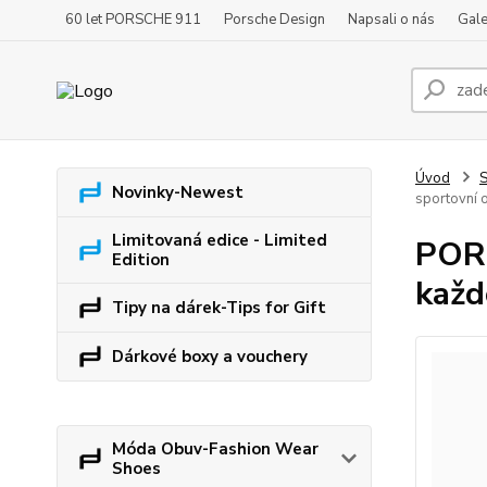
60 let PORSCHE 911
Porsche Design
Napsali o nás
Gale
Úvod
S
Novinky-Newest
sportovní 
Limitovaná edice - Limited
PORS
Edition
každ
Tipy na dárek-Tips for Gift
Dárkové boxy a vouchery
Móda Obuv-Fashion Wear
Shoes