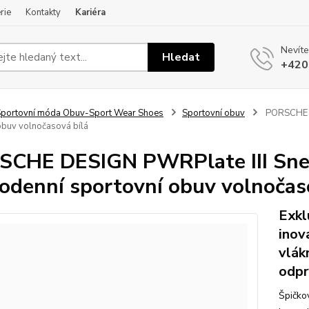
rie
Kontakty
Kariéra
Nevíte
Hledat
+420
portovní móda Obuv-Sport Wear Shoes
Sportovní obuv
PORSCHE DE
obuv volnočasová bílá
CHE DESIGN PWRPlate III Snea
odenní sportovní obuv volnočas
Exkl
inov
vlák
odpr
Špičko