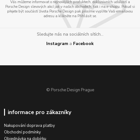
Vás můžeme informovat o nejnovějších produktech, exklusivních událostí a
Porsche Design slevových akcí jak v našich obchodech, tak i na e-shopu. Pokud si
přejete být součástí života Porsche Design pak prosíme vyplňte Vaši emailovou
adresu a klikněte na Přihlásit se.
Sledujte nás na sociálních sítích...
Instagram
a
Facebook
© Porsche Design Prague
informace pro zákazníky
Nakupování doprava platby
Obchodní podmínky
Objednávka na dobírku