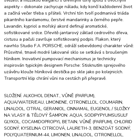
svěžest a mužskou eleganci s dřevitými tóny spolu s ovocnými
aspekty – dokonale zachycuje náladu, kdy končí každodenní život
a začíná večer třeba s přáteli. Vrchní tón tvoří podmanivá triáda
pikantního kardamomu, čerstvé mandarinky a černého pepře.
Lavandin, kypriol a mořský akord definují aromatické,
sofistikované srdce. Dřevitě-jantarový základ cedrového dřeva,
cistusu a pačuli završuje sofistikovaný podpis. Flakon, který
navrhlo Studio F.A. PORSCHE, odráží sebevědomý charakter vůně:
Průsvitné, tmavě modré lakované sklo se setkává s broušeným
hliníkem. Inovativní pumpovací mechanismus je technicky
inspirován typickým designem Porsche: Stisknutím sprejového
uzávěru klouže hliníková destička po skle jako po kolejnicích.
Transportní klip chrání vůni na cestách při přepravě.
SLOŽENÍ: ALKOHOL DENAT., VŮNĚ (PARFUM),
AQUA/WATER/EAU, LIMONENE, CITRONELLOL, COUMARIN,
LINALOOL, CITRAL, GERANIOL, CINNAMAL, EUGENOL / SLOŽKY
NA VLASY & TĚLOVÝ ŠAMPON: AQUA, SODIPYPYUMSUSULF
GLYKOL, COCAMIDOPROPYL BETAIN, VŮNĚ (PARFUM), CHLORID
SODNÝ, KYSELINA CITRICOVÁ, LAURETH-3, BENZOÁT SODNÝ,
POLYQUATERNIUM-44, LIMONEN, LINALOOL, CITRONELLOL,