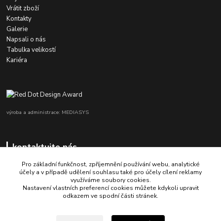
Vrátit zboží
Kontakty
Galerie
Napsali o nás
Tabulka velikostí
Kariéra
výroba a administrace: MEDIASYS
kontaktujte nás
Pro základní funkčnost, zpříjemnění používání webu, analytické
účely a v případě udělení souhlasu také pro účely cílení reklamy
využíváme soubory cookies.
+420 725 347 646
Nastavení vlastních preferencí cookies můžete kdykoli upravit
odkazem ve spodní části stránek.
porsche-design@partrade.cz