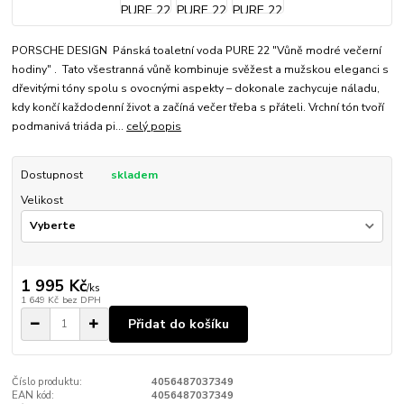
PORSCHE DESIGN Pánská toaletní voda PURE 22 "Vůně modré večerní
hodiny" . Tato všestranná vůně kombinuje svěžest a mužskou eleganci s
dřevitými tóny spolu s ovocnými aspekty – dokonale zachycuje náladu,
kdy končí každodenní život a začíná večer třeba s přáteli. Vrchní tón tvoří
podmanivá triáda pi...
celý popis
Dostupnost
skladem
Velikost
1 995 Kč
/
ks
1 649 Kč
bez DPH
Přidat do košíku
Číslo produktu:
4056487037349
EAN kód:
4056487037349