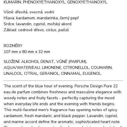
KUMARIN, PHENOXYETHANOXYL, GENOXYETHANOXYL
Vůně: dřevitá, ovocná, vodní
Hlava: kardamom, mandarinka, černý pepř
Srdce: lavandin, cypriol, mořský akord
Základ: cedrové dřevo, cistus, pačuli
ROZMĚRY
107 mm x 80 mm x 32 mm
SLOŽENÍ: ALKOHOL DENAT., VŮNĚ (PARFUM),
AQUA/WATER/EAU, LIMONENE, CITRONELLOL, COUMARIN,
LINALOOL, CITRAL, GERANIOL, CINNAMAL, EUGENOL.
The scent of the blue hour of evening. Porsche Design Pure 22
eau de parfum combines freshness and masculine elegance with
woody notes and fruity facets - perfectly capturing the mood
when everyday life ends and the evening with friends begins.
This multi-faceted men's fragrance has opening notes of spicy
cardamom, fresh mandarin, and black pepper. Lavandin, cypriol,
and marine accord define the aromatic, sophisticated heart note.