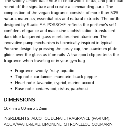
The woody-amber base note of cedarwood, cistus, and patchouli
round off the signature and create a commanding aura. The
composition of the vegan fragrance consists of more than 50%
natural materials, essential oils and natural extracts. The bottle,
designed by Studio F.A. PORSCHE, reflects the perfume's self-
confident elegance and masculine sophistication: translucent,
dark blue lacquered glass meets brushed aluminum. The
innovative pump mechanism is technically inspired in typical
Porsche design: by pressing the spray cap, the aluminum plate
glides over the glass as if on rails. A transport clip protects the
fragrance when traveling or in your gym bag.
Fragrance: woody, fruity, aquatic
Top note: cardamom, mandarin, black pepper
Heart note: lavandin, cypriol, marine accord
Base note: cedarwood, cistus, patchouli
DIMENSIONS
107mm x 80mm x 32mm
INGREDIENTS: ALCOHOL DENAT., FRAGRANCE (PARFUM),
AQUA/WATER/EAU, LIMONENE, CITRONELLOL, COUMARIN,