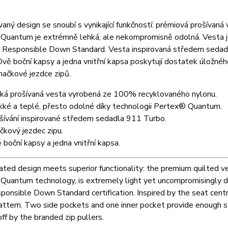
vaný design se snoubí s vynikající funkčností: prémiová prošívaná 
Quantum je extrémně lehká, ale nekompromisně odolná. Vesta 
aci Responsible Down Standard. Vesta inspirovaná středem sed
vě boční kapsy a jedna vnitřní kapsa poskytují dostatek úložnéh
značkové jezdce zipů.
ká prošívaná vesta vyrobená ze 100% recyklovaného nylonu.
ké a teplé, přesto odolné díky technologii Pertex® Quantum.
šívání inspirované středem sedadla 911 Turbo.
čkový jezdec zipu.
 boční kapsy a jedna vnitřní kapsa.
ated design meets superior functionality: the premium quilted ves
Quantum technology, is extremely light yet uncompromisingly d
ponsible Down Standard certification. Inspired by the seat cent
attern. Two side pockets and one inner pocket provide enough st
ff by the branded zip pullers.