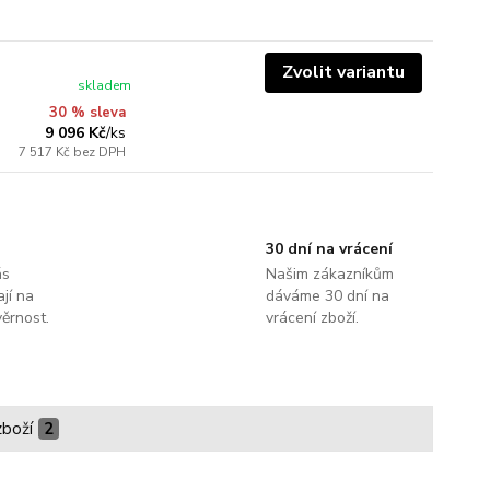
Zvolit variantu
skladem
30 % sleva
9 096 Kč
/
ks
7 517 Kč
bez DPH
30 dní na vrácení
ás
Našim zákazníkům
jí na
dáváme 30 dní na
ěrnost.
vrácení zboží.
zboží
2