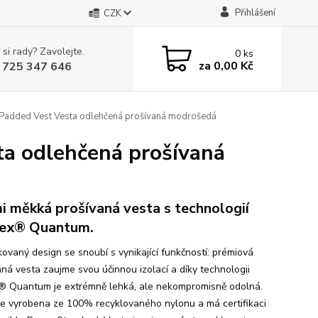
Přihlášení
CZK
 si rady? Zavolejte.
0
ks
za
0,00 Kč
 725 347 646
dded Vest Vesta odlehčená prošívaná modrošedá
 odlehčená prošívaná
i měkká prošívaná vesta s technologií
ex® Quantum.
kovaný design se snoubí s vynikající funkčností: prémiová
aná vesta zaujme svou účinnou izolací a díky technologii
® Quantum je extrémně lehká, ale nekompromisně odolná.
je vyrobena ze 100% recyklovaného nylonu a má certifikaci