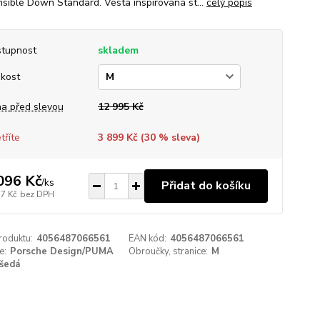
sible Down Standard. Vesta inspirovaná st...
celý popis
tupnost
skladem
ikost
a před slevou
12 995 Kč
tříte
3 899 Kč (
30
% sleva)
096 Kč
/
ks
Přidat do košíku
17 Kč
bez DPH
roduktu:
4056487066561
EAN kód:
4056487066561
e:
Porsche Design/PUMA
Obroučky, stranice:
M
šedá