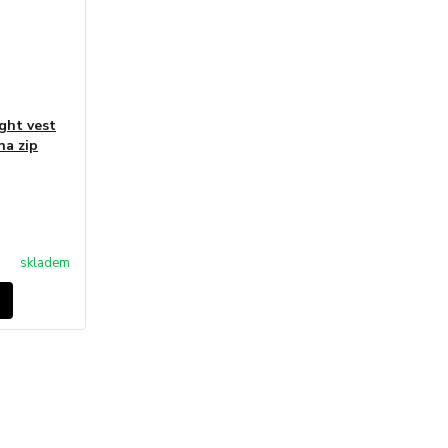
ht vest
na zip
skladem