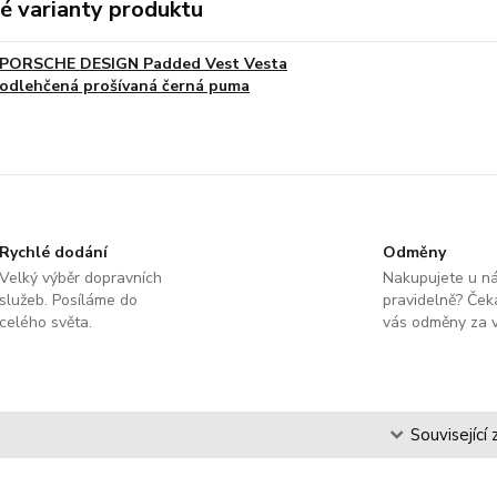
é varianty produktu
PORSCHE DESIGN Padded Vest Vesta
odlehčená prošívaná černá puma
Rychlé dodání
Odměny
Velký výběr dopravních
Nakupujete u n
služeb. Posíláme do
pravidelně? Čeka
celého světa.
vás odměny za v
s
Související 