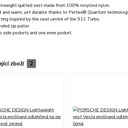
htweight quilted vest made from 100% recycled nylon.
t and warm, yet durable thanks to Pertex® Quantum technolog
lting inspired by the seat centre of the 911 Turbo.
nded zip puller.
 side pockets and one inner pocket.
jící zboží
2