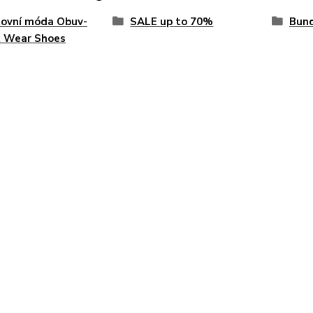
tovní móda Obuv-
SALE up to 70%
Bun
t Wear Shoes