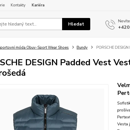
rie
Kontakty
Kariéra
Nevíte
Hledat
+420
portovní móda Obuv-Sport Wear Shoes
Bundy
PORSCHE DESIGN Pa
CHE DESIGN Padded Vest Vesta
rošedá
Velm
Pert
Sofisti
prošív
Pertex
Vesta 