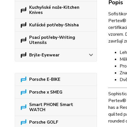
Popis
Kuchyňské nože-Kitchen
Knives
Sofistiko
Pertex® 
Kuřácké potřeby-Shisha
certifik
vzorem. D
Psací potřeby-Writing
završují 
Utensils
Leh
Brýle-Eyewear
Měk
Pro
Zna
Porsche E-BIKE
Dvě
Porsche x SMEG
Sophistic
Pertex® 
Smart PHONE Smart
has a Res
WATCH
quilted p
rounded o
Porsche GOLF