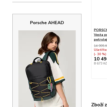
Porsche AHEAD
PORSCH
Vesta p
petrole
14 995 
Ušetříte
(- 30 %)
10 49
8 673 K
Zboží 