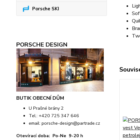
Lig
Porsche SKI
Sof
Qui
Bra
Two
PORSCHE DESIGN
Souvise
BUTIK OBECNÍ DŮM
U Prašné brány 2
Tel.: +420 725 347 646
email:
porsche-design@partrade.cz
Otevírací doba: Po-Ne 9-20 h