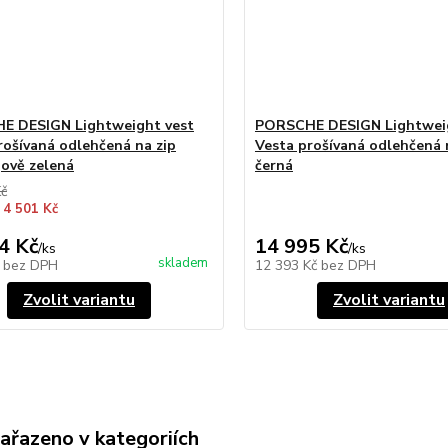
E DESIGN Lightweight vest
PORSCHE DESIGN Lightweig
rošívaná odlehčená na zip
Vesta prošívaná odlehčená 
jově zelená
černá
Kč
 4 501 Kč
4 Kč
14 995 Kč
/
ks
/
ks
skladem
č
bez DPH
12 393 Kč
bez DPH
Zvolit variantu
Zvolit variantu
zařazeno v kategoriích