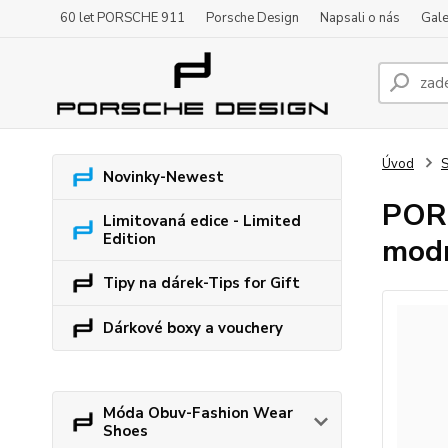
60 let PORSCHE 911
Porsche Design
Napsali o nás
Gale
Úvod
S
Novinky-Newest
PORS
Limitovaná edice - Limited
Edition
mod
Tipy na dárek-Tips for Gift
Dárkové boxy a vouchery
Móda Obuv-Fashion Wear
Shoes