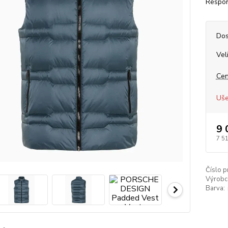
Respon
Dos
Vel
Cen
Uše
9 
7 5
Číslo p
Výrobc
Barva: