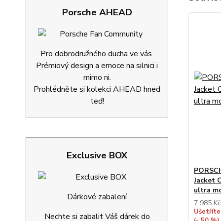
Porsche AHEAD
Pro dobrodružného ducha ve vás.
Prémiový design a emoce na silnici i
mimo ni.
Prohlédněte si kolekci AHEAD hned
teď!
Exclusive BOX
PORSCH
Jacket 
ultra m
Dárkové zabalení
7 985 Kč
Ušetříte
Nechte si zabalit Váš dárek do
(- 50 %)