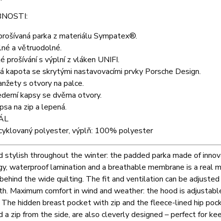
NOSTI:
prošívaná parka z materiálu Sympatex®.
né a větruodolné.
 prošívání s výplní z vláken UNIFI.
á kapota se skrytými nastavovacími prvky Porsche Design.
anžety s otvory na palce.
ederní kapsy se dvěma otvory.
apsa na zip a lepená.
ÁL
yklovaný polyester, výplň: 100% polyester
 stylish throughout the winter: the padded parka made of inno
y, waterproof lamination and a breathable membrane is a real mu
 behind the wide quilting. The fit and ventilation can be adjuste
h. Maximum comfort in wind and weather: the hood is adjustable
 The hidden breast pocket with zip and the fleece-lined hip pock
 a zip from the side, are also cleverly designed – perfect for ke