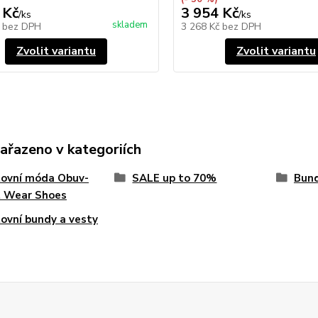
 Kč
3 954 Kč
/
ks
/
ks
skladem
č
bez DPH
3 268 Kč
bez DPH
Zvolit variantu
Zvolit variantu
zařazeno v kategoriích
tovní móda Obuv-
SALE up to 70%
Bun
t Wear Shoes
ovní bundy a vesty