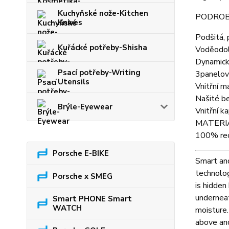
Kuchyňské nože-Kitchen
PODROB
Knives
Podšitá, 
Kuřácké potřeby-Shisha
Voděodol
Dynamické
Psací potřeby-Writing
3panelov
Utensils
Vnitřní m
Našité b
Brýle-Eyewear
Vnitřní k
MATERI
100% rec
Porsche E-BIKE
Smart and
technolog
Porsche x SMEG
is hidden
underneat
Smart PHONE Smart
WATCH
moisture.
above and