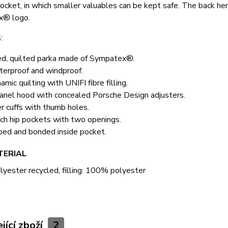
cket, in which smaller valuables can be kept safe. The back he
x® logo.
:
ed, quilted parka made of Sympatex®.
erproof and windproof.
amic quilting with UNIFI fibre filling.
anel hood with concealed Porsche Design adjusters.
er cuffs with thumb holes.
ch hip pockets with two openings.
ped and bonded inside pocket.
TERIAL
ester recycled, filling: 100% polyester
jící zboží
2