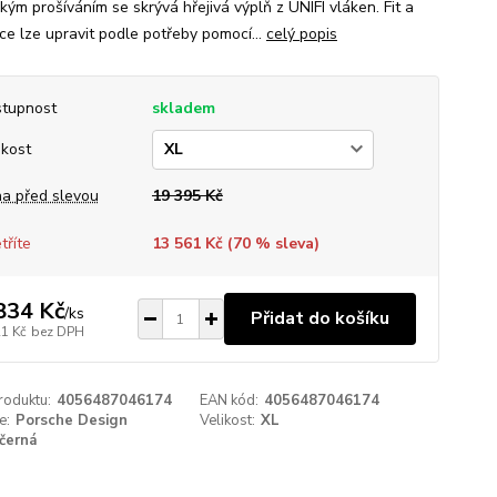
kým prošíváním se skrývá hřejivá výplň z UNIFI vláken. Fit a
ace lze upravit podle potřeby pomocí...
celý popis
tupnost
skladem
ikost
a před slevou
19 395 Kč
tříte
13 561 Kč (
70
% sleva)
834 Kč
/
ks
Přidat do košíku
21 Kč
bez DPH
roduktu:
4056487046174
EAN kód:
4056487046174
e:
Porsche Design
Velikost:
XL
černá