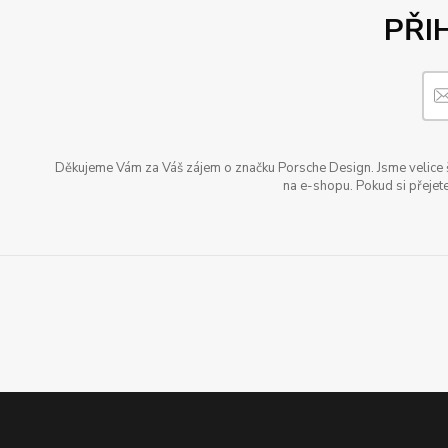
PŘI
Děkujeme Vám za Váš zájem o značku Porsche Design. Jsme velice šť
na e-shopu. Pokud si přejete