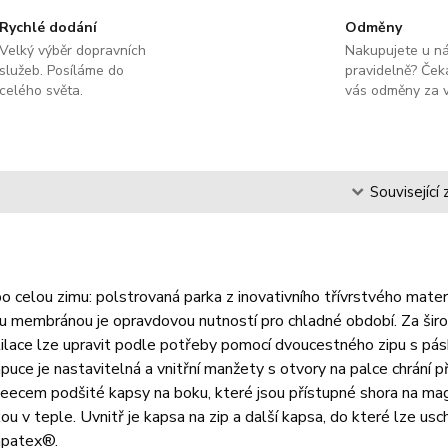
Rychlé dodání
Odměny
Velký výběr dopravních
Nakupujete u n
služeb. Posíláme do
pravidelně? Čeka
celého světa.
vás odměny za v
s
Související 
o celou zimu: polstrovaná parka z inovativního třívrstvého mate
 membránou je opravdovou nutností pro chladné období. Za širok
tilace lze upravit podle potřeby pomocí dvoucestného zipu s pás
apuce je nastavitelná a vnitřní manžety s otvory na palce chrání 
fleecem podšité kapsy na boku, které jsou přístupné shora na magn
kou v teple. Uvnitř je kapsa na zip a další kapsa, do které lze u
mpatex®.