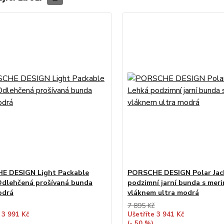
E DESIGN Light Packable
PORSCHE DESIGN Polar Jac
Odlehčená prošívaná bunda
podzimní jarní bunda s mer
odrá
vláknem ultra modrá
7 895 Kč
 3 991 Kč
Ušetříte 3 941 Kč
(- 50 %)