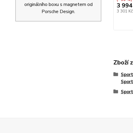
originálního boxu s magnetem od
3 994
Porsche Design.
3 301 K
Zboží 
Spor
Spor
Sport