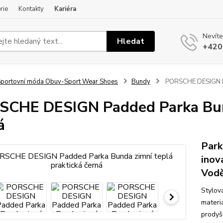
rie
Kontakty
Kariéra
Nevíte
Hledat
+420
portovní móda Obuv-Sport Wear Shoes
Bundy
PORSCHE DESIGN Pad
CHE DESIGN Padded Parka Bund
á
Park
inov
Vodě
Stylov
materi
prodyš