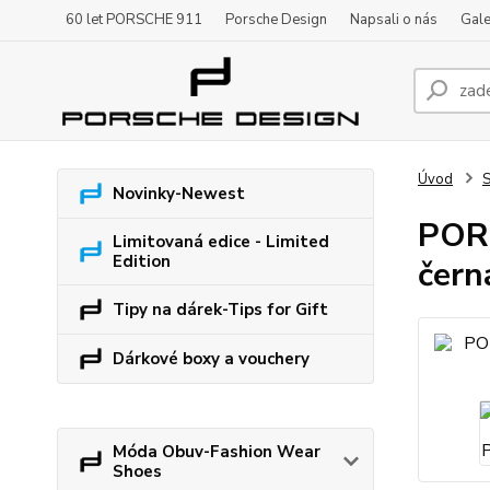
60 let PORSCHE 911
Porsche Design
Napsali o nás
Gale
Úvod
S
Novinky-Newest
PORS
Limitovaná edice - Limited
Edition
čern
Tipy na dárek-Tips for Gift
Dárkové boxy a vouchery
Móda Obuv-Fashion Wear
Shoes