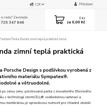
Přihlášení
CZK
 si rady? Zavolejte.
0
ks
za
0,00 Kč
 725 347 646
ded Parka Bunda zimní teplá praktická černá
a zimní teplá praktická
a Porsche Design s podšívkou vyrobená z
ativního materiálu Sympatex®.
odolné a větruodolné.
á po celou zimu: polstrovaná parka z inovativního třívrstvého
álu s technologií stormCELL®, voděodolnou laminací a
nou membránou je opravdovou nutností pro chladné období.