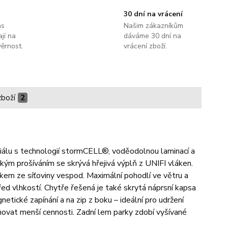
30 dní na vrácení
ás
Našim zákazníkům
jí na
dáváme 30 dní na
ěrnost.
vrácení zboží.
zboží
2
riálu s technologií stormCELL®, voděodolnou laminací a
ým prošíváním se skrývá hřejivá výplň z UNIFI vláken.
kem ze síťoviny vespod. Maximální pohodlí ve větru a
před vlhkostí. Chytře řešená je také skrytá náprsní kapsa
etické zapínání a na zip z boku – ideální pro udržení
schovat menší cennosti. Zadní lem parky zdobí vyšívané