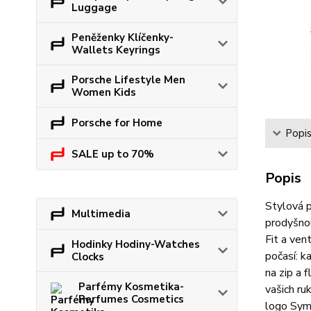
Luggage
Peněženky Klíčenky-
Wallets Keyrings
Porsche Lifestyle Men
Women Kids
Porsche for Home
Popi
SALE up to 70%
Popis
Stylová p
Multimedia
prodyšnou
Fit a ven
Hodinky Hodiny-Watches
počasí: k
Clocks
na zip a 
Parfémy Kosmetika-
vašich ru
Perfumes Cosmetics
logo Sy