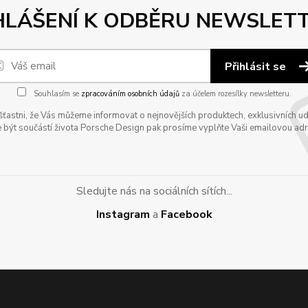
HLÁŠENÍ K ODBĚRU NEWSLET
Přihlásit se
Souhlasím se
zpracováním osobních údajů
za účelem rozesílky newsletteru.
astni, že Vás můžeme informovat o nejnovějších produktech, exklusivních udál
 být součástí života Porsche Design pak prosíme vyplňte Vaši emailovou adres
Sledujte nás na sociálních sítích...
Instagram
a
Facebook