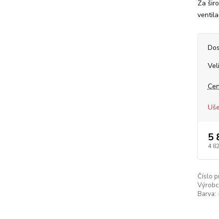
Za širo
ventil
Dos
Vel
Cen
Uše
5 
4 8
Číslo p
Výrobc
Barva: