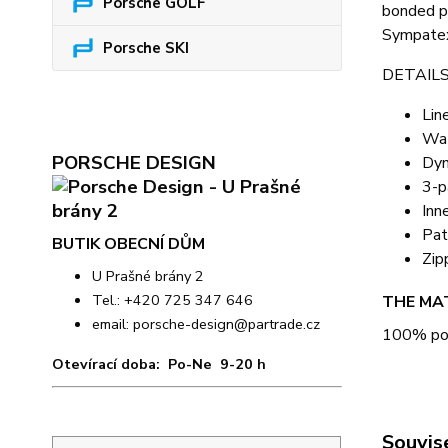
Porsche GOLF
bonded po
Sympate
Porsche SKI
DETAILS
Lin
Wat
PORSCHE DESIGN
Dyn
3-p
Inn
Pat
BUTIK OBECNÍ DŮM
Zip
U Prašné brány 2
Tel.: +420 725 347 646
THE MA
email:
porsche-design@partrade.cz
100% poly
Otevírací doba: Po-Ne 9-20 h
Souvise