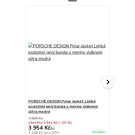
PORSCHE DESIGN Polar Jacket Lehká
PORSCHE DES
podzimní jarní bunda s merino vláknem
Odlehčená p
ultra modrá
7 895 Kč
7 985 Kč
Ušetříte 3 941 Kč
(- 50 %)
Ušetříte 3 99
3 954 Kč
3 994 Kč
/
ks
skladem
3 268 Kč
bez DPH
3 301 Kč
bez