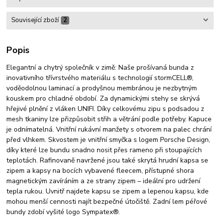
Související zboží
2
Popis
Elegantní a chytrý společník v zimě: Naše prošívaná bunda z
inovativního třívrstvého materiálu s technologií stormCELL®,
voděodolnou laminací a prodyšnou membránou je nezbytným
kouskem pro chladné období. Za dynamickými stehy se skrývá
hřejivé plnění z vláken UNIFI. Díky celkovému zipu s podsadou z
mesh tkaniny lze přizpůsobit střih a větrání podle potřeby. Kapuce
je odnímatelná. Vnitřní rukávní manžety s otvorem na palec chrání
před vlhkem. Skvostem je vnitřní smyčka s logem Porsche Design,
díky které lze bundu snadno nosit přes rameno při stoupajících
teplotách. Rafinovaně navržené jsou také skrytá hrudní kapsa se
zipem a kapsy na bocích vybavené fleecem, přístupné shora
magnetickým zavíráním a ze strany zipem – ideální pro udržení
tepla rukou. Uvnitř najdete kapsu se zipem a lepenou kapsu, kde
mohou menší cennosti najít bezpečné útočiště. Zadní lem péřové
bundy zdobí vyšité logo Sympatex®.