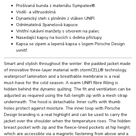
Prošívaná bunda z materiálu Sympatex®.
Vodě- a větruodolná.
Dynamický steh s plněním z vláken UNIFI.
Odnímatelná 3panelová kapuce.
Vnitřní rukávní manžety s otvorem na palec.
Nasedající kapsy na bocích s dvěma přístupy.
Kapsa se zipem a lepená kapsa s logem Porsche Design
uvnitř.
Smart and stylish throughout the winter: the padded jacket made
of innovative three-layer material with stormCELL® technology,
waterproof lamination and a breathable membrane is a real
must-have for the cold season. A warm UNIFI fibre filling is
hidden behind the dynamic quilting. The fit and ventilation can be
adjusted as required using the full-length zip with a mesh strap
underneath. The hood is detachable. Inner cuffs with thumb
holes protect against moisture. The inner loop with Porsche
Design branding is a real highlight and can be used to carry the
jacket over the shoulder when the temperature rises. The hidden
breast pocket with zip and the fleece-lined pockets at hip height,
which are accessible via a magnetic fastening from above and a