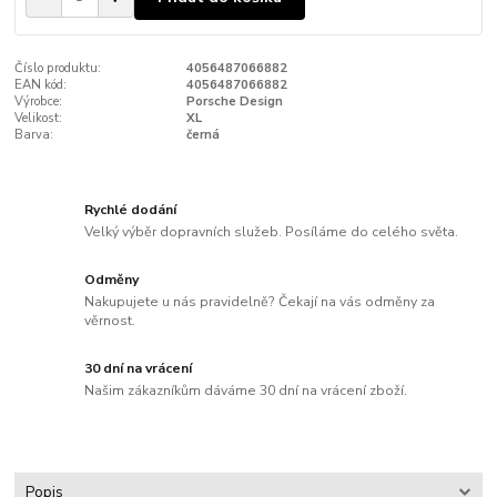
Číslo produktu:
4056487066882
EAN kód:
4056487066882
Výrobce:
Porsche Design
Velikost:
XL
Barva:
černá
Rychlé dodání
Velký výběr dopravních služeb. Posíláme do celého světa.
Odměny
Nakupujete u nás pravidelně? Čekají na vás odměny za
věrnost.
30 dní na vrácení
Našim zákazníkům dáváme 30 dní na vrácení zboží.
Popis