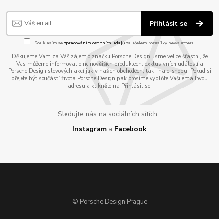
Přihlásit se
Souhlasím se
zpracováním osobních údajů
za účelem rozesílky newsletteru.
Děkujeme Vám za Váš zájem o značku Porsche Design. Jsme velice šťastni, že
Vás můžeme informovat o nejnovějších produktech, exklusivních událostí a
Porsche Design slevových akcí jak v našich obchodech, tak i na e-shopu. Pokud si
přejete být součástí života Porsche Design pak prosíme vyplňte Vaši emailovou
adresu a klikněte na Přihlásit se.
Sledujte nás na sociálních sítích...
Instagram
a
Facebook
© Porsche Design Prague