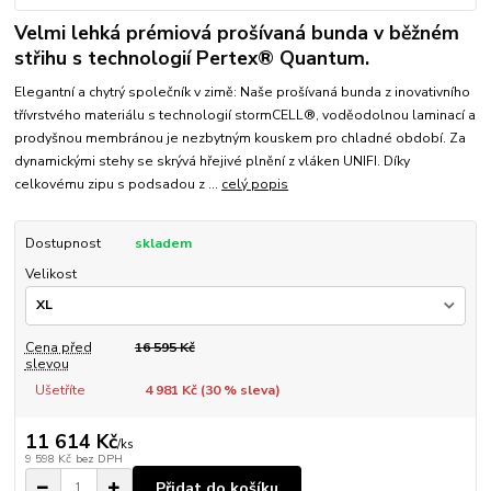
Velmi lehká prémiová prošívaná bunda v běžném
střihu s technologií Pertex® Quantum.
Elegantní a chytrý společník v zimě: Naše prošívaná bunda z inovativního
třívrstvého materiálu s technologií stormCELL®, voděodolnou laminací a
prodyšnou membránou je nezbytným kouskem pro chladné období. Za
dynamickými stehy se skrývá hřejivé plnění z vláken UNIFI. Díky
celkovému zipu s podsadou z ...
celý popis
Dostupnost
skladem
Velikost
Cena před
16 595 Kč
slevou
Ušetříte
4 981 Kč (
30
% sleva)
11 614 Kč
/
ks
9 598 Kč
bez DPH
Přidat do košíku