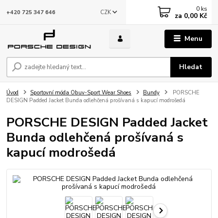
0
ks
CZK
+420 725 347 646
za
0,00 Kč
Menu
Hledat
Úvod
Sportovní móda Obuv-Sport Wear Shoes
Bundy
PORSCHE
DESIGN Padded Jacket Bunda odlehčená prošívaná s kapucí modrošedá
PORSCHE DESIGN Padded Jacket
Bunda odlehčená prošívaná s
kapucí modrošedá