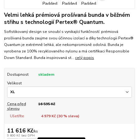
Velmi lehká prémiová prošívaná bunda v běžném
střihu s technologií Pertex® Quantum.
Sofistikovaný design se snoubí s vynikající funkčností: prémiová
prošívaná bunda zaujme svou účinnou izolací a díky technologii Pertex®
Quantum je extrémně lehká, ale nekompromisně odolná. Bunda je
vyrobena ze 100% recyklovaného nylonu a má certifikaci Responsible
Down Standard. Bunda inspirovaná st...
celý popis
Dostupnost
skladem
Velikost
Cena před
16 595 Kč
slevou
Ušetříte
4 979 Kč (
30
% sleva)
11 616 Kč
/
ks
9 600 Kč
bez DPH