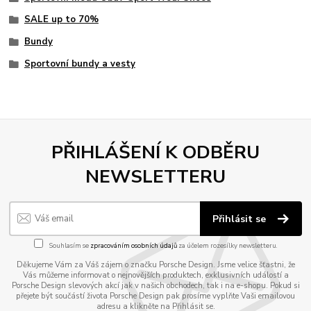
SALE up to 70%
Bundy
Sportovní bundy a vesty
PŘIHLÁŠENÍ K ODBĚRU
NEWSLETTERU
Přihlásit se
Souhlasím se
zpracováním osobních údajů
za účelem rozesílky newsletteru.
Děkujeme Vám za Váš zájem o značku Porsche Design. Jsme velice šťastni, že
Vás můžeme informovat o nejnovějších produktech, exklusivních událostí a
Porsche Design slevových akcí jak v našich obchodech, tak i na e-shopu. Pokud si
přejete být součástí života Porsche Design pak prosíme vyplňte Vaši emailovou
adresu a klikněte na Přihlásit se.