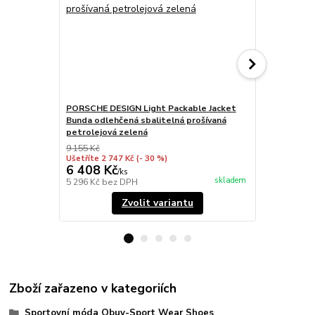
PORSCHE DESIGN Light Packable Jacket
PORSCHE DES
Bunda odlehčená sbalitelná prošívaná
Bunda odleh
petrolejová zelená
světle šedá
9 155 Kč
9 155 Kč
Ušetříte 2 747 Kč
(- 30 %)
Ušetříte 4 57
6 408 Kč
4 584 Kč
/
ks
skladem
5 296 Kč
bez DPH
3 788 Kč
bez
Zvolit variantu
Zboží zařazeno v kategoriích
Sportovní móda Obuv-Sport Wear Shoes