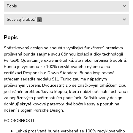
Popis
Související zboží
5
Popis
Sofistikovaný design se snoubí s vynikající funkčností: prémiová
prošívaná bunda zaujme svou účinnou izolací a díky technologii
Pertex® Quantum je extrémně lehká, ale nekompromisně odolná.
Bunda je vyrobena ze 100% recyklovaného nylonu a má
certifikaci Responsible Down Standard. Bunda inspirovaná
středem sedadla modelu 911 Turbo zaujme nápadným
prošívaným vzorem. Dvoucestný zip se značkovým taháčkem zipu
je chráněn protibouřkovou klopou, která nabízí optimální ochranu i
za nepříznivých povětrnostních podmínek. Sofistikovaný design
doplňují skryté kovové patentky, dvě boční kapsy a popruh na
nošení s logem Porsche Design.
PODROBNOSTI:
Lehká prošívaná bunda vyrobená ze 100% recyklovaného