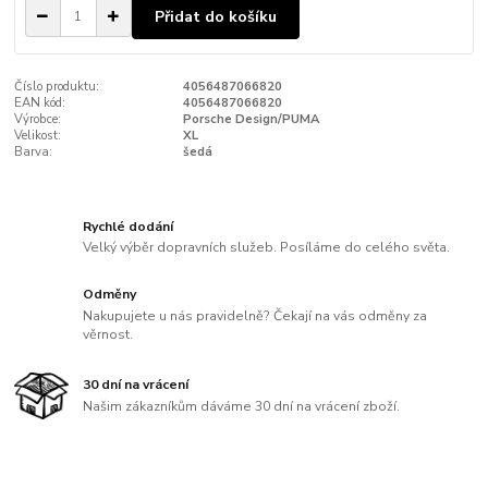
Přidat do košíku
Číslo produktu:
4056487066820
EAN kód:
4056487066820
Výrobce:
Porsche Design/PUMA
Velikost:
XL
Barva:
šedá
Rychlé dodání
Velký výběr dopravních služeb. Posíláme do celého světa.
Odměny
Nakupujete u nás pravidelně? Čekají na vás odměny za
věrnost.
30 dní na vrácení
Našim zákazníkům dáváme 30 dní na vrácení zboží.