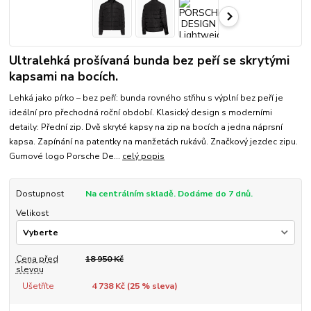
Ultralehká prošívaná bunda bez peří se skrytými
kapsami na bocích.
Lehká jako pírko – bez peří: bunda rovného střihu s výplní bez peří je
ideální pro přechodná roční období. Klasický design s moderními
detaily: Přední zip. Dvě skryté kapsy na zip na bocích a jedna náprsní
kapsa. Zapínání na patentky na manžetách rukávů. Značkový jezdec zipu.
Gumové logo Porsche De...
celý popis
Dostupnost
Na centrálním skladě. Dodáme do 7 dnů.
Velikost
Cena před
18 950 Kč
slevou
Ušetříte
4 738 Kč (
25
% sleva)