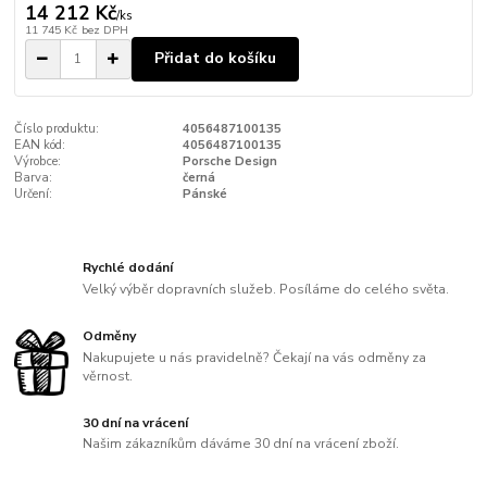
14 212 Kč
/
ks
11 745 Kč
bez DPH
Přidat do košíku
Číslo produktu:
4056487100135
EAN kód:
4056487100135
Výrobce:
Porsche Design
Barva:
černá
Určení:
Pánské
Rychlé dodání
Velký výběr dopravních služeb. Posíláme do celého světa.
Odměny
Nakupujete u nás pravidelně? Čekají na vás odměny za
věrnost.
30 dní na vrácení
Našim zákazníkům dáváme 30 dní na vrácení zboží.