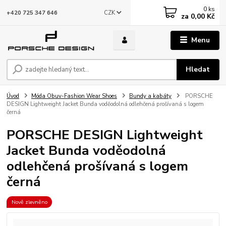
0
ks
CZK
+420 725 347 646
za
0,00 Kč
Menu
Hledat
Úvod
Móda Obuv-Fashion Wear Shoes
Bundy a kabáty
PORSCHE
DESIGN Lightweight Jacket Bunda voděodolná odlehčená prošívaná s logem
černá
PORSCHE DESIGN Lightweight
Jacket Bunda voděodolná
odlehčená prošívaná s logem
černá
Nově zlevněno