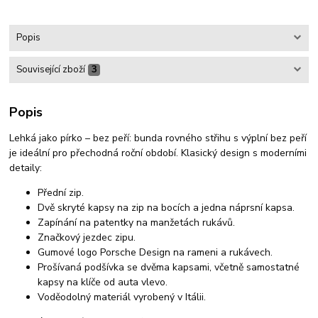
Popis
Související zboží
3
Popis
Lehká jako pírko – bez peří: bunda rovného střihu s výplní bez peří
je ideální pro přechodná roční období. Klasický design s moderními
detaily:
Přední zip.
Dvě skryté kapsy na zip na bocích a jedna náprsní kapsa.
Zapínání na patentky na manžetách rukávů.
Značkový jezdec zipu.
Gumové logo Porsche Design na rameni a rukávech.
Prošívaná podšívka se dvěma kapsami, včetně samostatné
kapsy na klíče od auta vlevo.
Voděodolný materiál vyrobený v Itálii.