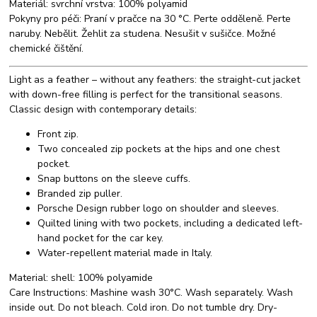
Materiál: svrchní vrstva: 100% polyamid
Pokyny pro péči: Praní v pračce na 30 °C. Perte odděleně. Perte
naruby. Nebělit. Žehlit za studena. Nesušit v sušičce. Možné
chemické čištění.
Light as a feather – without any feathers: the straight-cut jacket
with down-free filling is perfect for the transitional seasons.
Classic design with contemporary details:
Front zip.
Two concealed zip pockets at the hips and one chest
pocket.
Snap buttons on the sleeve cuffs.
Branded zip puller.
Porsche Design rubber logo on shoulder and sleeves.
Quilted lining with two pockets, including a dedicated left-
hand pocket for the car key.
Water-repellent material made in Italy.
Material:
shell: 100% polyamide
Care Instructions:
Mashine wash 30°C. Wash separately. Wash
inside out. Do not bleach. Cold iron. Do not tumble dry. Dry-