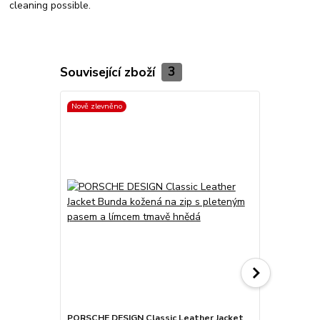
cleaning possible.
Související zboží
3
Nově zlevněno
Nově zlevněn
PORSCHE DESIGN Classic Leather Jacket
PORSCHE DES