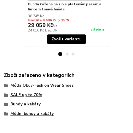
Bunda kožená na zip s pleteným pasem a
Bunda kožen
límcem tmavě hnědá
odnímatelný
38 745 Kč
48 995 Kč
Ušetříte 9 686 Kč
(- 25 %)
Ušetříte 12 
29 059 Kč
36 746 
/
ks
skladem
24 016 Kč
bez DPH
30 369 Kč
be
Zvolit variantu
Zboží zařazeno v kategoriích
Móda Obuv-Fashion Wear Shoes
SALE up to 70%
Bundy a kabáty
Módní bundy a kabáty