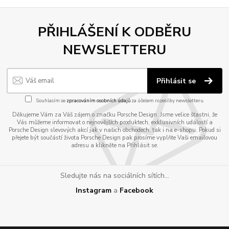
PŘIHLÁŠENÍ K ODBĚRU
NEWSLETTERU
Přihlásit se
Souhlasím se
zpracováním osobních údajů
za účelem rozesílky newsletteru.
Děkujeme Vám za Váš zájem o značku Porsche Design. Jsme velice šťastni, že
Vás můžeme informovat o nejnovějších produktech, exklusivních událostí a
Porsche Design slevových akcí jak v našich obchodech, tak i na e-shopu. Pokud si
přejete být součástí života Porsche Design pak prosíme vyplňte Vaši emailovou
adresu a klikněte na Přihlásit se.
Sledujte nás na sociálních sítích...
Instagram
a
Facebook