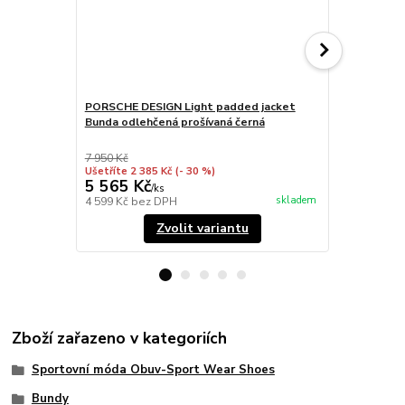
PORSCHE DESIGN Light padded jacket
PORSCHE DE
Bunda odlehčená prošívaná černá
Bunda odleh
7 950 Kč
Ušetříte 2 385 Kč
(- 30 %)
5 565 Kč
7 950 Kč
/
ks
skladem
4 599 Kč
bez DPH
6 570 Kč
bez
Zvolit variantu
Zboží zařazeno v kategoriích
Sportovní móda Obuv-Sport Wear Shoes
Bundy