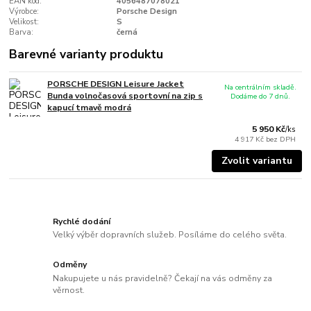
EAN kód:
4056487078021
Výrobce:
Porsche Design
Velikost:
S
Barva:
černá
Barevné varianty produktu
PORSCHE DESIGN Leisure Jacket
Na centrálním skladě.
Bunda volnočasová sportovní na zip s
Dodáme do 7 dnů.
kapucí tmavě modrá
5 950 Kč
/
ks
4 917 Kč
bez DPH
Zvolit variantu
Rychlé dodání
Velký výběr dopravních služeb. Posíláme do celého světa.
Odměny
Nakupujete u nás pravidelně? Čekají na vás odměny za
věrnost.