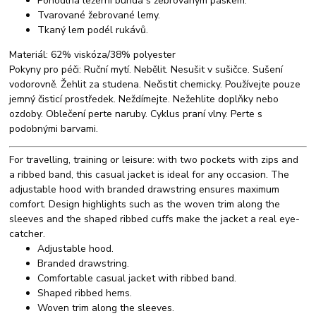
Pohodlná ležérní bunda s žebrovaným páskem.
Tvarované žebrované lemy.
Tkaný lem podél rukávů.
Materiál: 62% viskóza/38% polyester
Pokyny pro péči: Ruční mytí. Nebělit. Nesušit v sušičce. Sušení
vodorovně. Žehlit za studena. Nečistit chemicky. Používejte pouze
jemný čisticí prostředek. Neždímejte. Nežehlite doplňky nebo
ozdoby. Oblečení perte naruby. Cyklus praní vlny. Perte s
podobnými barvami.
For travelling, training or leisure: with two pockets with zips and
a ribbed band, this casual jacket is ideal for any occasion. The
adjustable hood with branded drawstring ensures maximum
comfort. Design highlights such as the woven trim along the
sleeves and the shaped ribbed cuffs make the jacket a real eye-
catcher.
Adjustable hood.
Branded drawstring.
Comfortable casual jacket with ribbed band.
Shaped ribbed hems.
Woven trim along the sleeves.