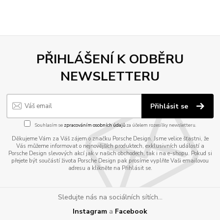
PŘIHLÁŠENÍ K ODBĚRU
NEWSLETTERU
Přihlásit se
Souhlasím se
zpracováním osobních údajů
za účelem rozesílky newsletteru.
Děkujeme Vám za Váš zájem o značku Porsche Design. Jsme velice šťastni, že
Vás můžeme informovat o nejnovějších produktech, exklusivních událostí a
Porsche Design slevových akcí jak v našich obchodech, tak i na e-shopu. Pokud si
přejete být součástí života Porsche Design pak prosíme vyplňte Vaši emailovou
adresu a klikněte na Přihlásit se.
Sledujte nás na sociálních sítích...
Instagram
a
Facebook