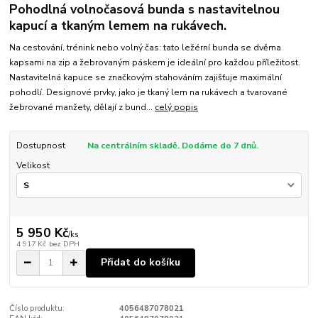
Pohodlná volnočasová bunda s nastavitelnou
kapucí a tkaným lemem na rukávech.
Na cestování, trénink nebo volný čas: tato ležérní bunda se dvěma
kapsami na zip a žebrovaným páskem je ideální pro každou příležitost.
Nastavitelná kapuce se značkovým stahováním zajišťuje maximální
pohodlí. Designové prvky, jako je tkaný lem na rukávech a tvarované
žebrované manžety, dělají z bund...
celý popis
Dostupnost
Na centrálním skladě. Dodáme do 7 dnů.
Velikost
5 950 Kč
/
ks
4 917 Kč
bez DPH
Přidat do košíku
Číslo produktu:
4056487078021