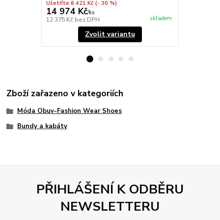
Ušetříte 6 421 Kč
(- 30 %)
14 974 Kč
35 995 
/
ks
skladem
12 375 Kč
bez DPH
29 748 Kč
be
Zvolit variantu
Zboží zařazeno v kategoriích
Móda Obuv-Fashion Wear Shoes
Bundy a kabáty
PŘIHLÁŠENÍ K ODBĚRU
NEWSLETTERU