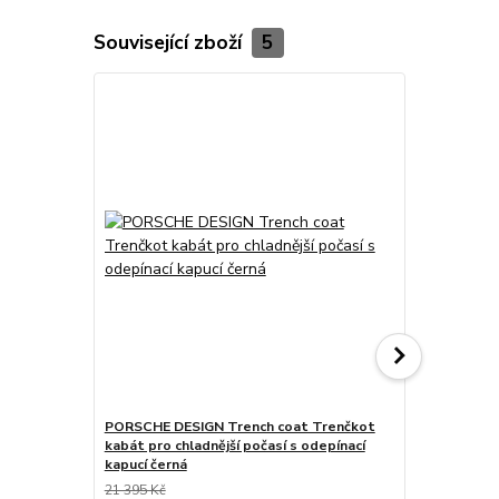
Související zboží
5
PORSCHE DESIGN Trench coat Trenčkot
PORSCHE DE
kabát pro chladnější počasí s odepínací
jacket Bunda
kapucí černá
detaiily z 
21 395 Kč