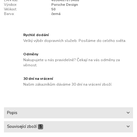
EAN kód:
4056487075488
Výrobce:
Porsche Design
Velikost:
50
Barva:
černá
Rychlé dodání
Velký výběr dopravních služeb. Posíláme do celého světa.
Odměny
Nakupujete u nás pravidelně? Čekají na vás odměny za
věrnost.
30 dní na vrácení
Našim zákazníkům dáváme 30 dní na vrácení zboží.
Popis
Související zboží
5