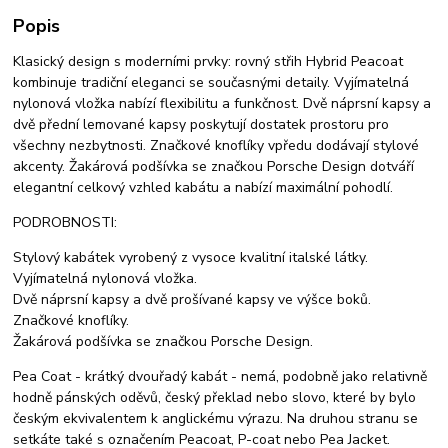
Popis
Klasický design s moderními prvky: rovný střih Hybrid Peacoat
kombinuje tradiční eleganci se současnými detaily. Vyjímatelná
nylonová vložka nabízí flexibilitu a funkčnost. Dvě náprsní kapsy a
dvě přední lemované kapsy poskytují dostatek prostoru pro
všechny nezbytnosti. Značkové knoflíky vpředu dodávají stylové
akcenty. Žakárová podšívka se značkou Porsche Design dotváří
elegantní celkový vzhled kabátu a nabízí maximální pohodlí.
PODROBNOSTI:
Stylový kabátek vyrobený z vysoce kvalitní italské látky.
Vyjímatelná nylonová vložka.
Dvě náprsní kapsy a dvě prošívané kapsy ve výšce boků.
Značkové knoflíky.
Žakárová podšívka se značkou Porsche Design.
Pea Coat - krátký dvouřadý kabát - nemá, podobně jako relativně
hodně pánských oděvů, český překlad nebo slovo, které by bylo
českým ekvivalentem k anglickému výrazu. Na druhou stranu se
setkáte také s označením Peacoat, P-coat nebo Pea Jacket.