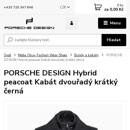
0
ks
CZK
+420 725 347 646
za
0,00 Kč
Menu
Hledat
Úvod
Móda Obuv-Fashion Wear Shoes
Bundy a kabáty
PORSCHE
DESIGN Hybrid peacoat Kabát dvouřadý krátký černá
PORSCHE DESIGN Hybrid
peacoat Kabát dvouřadý krátký
černá