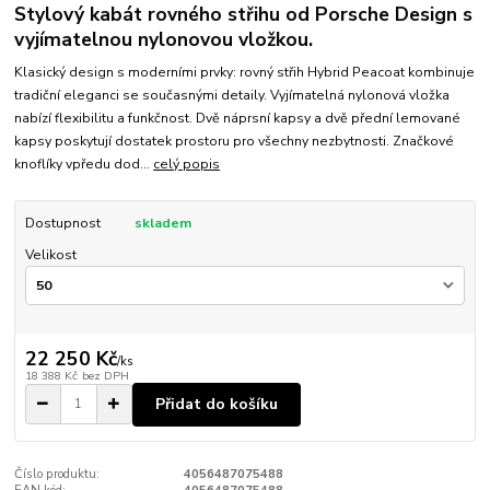
Stylový kabát rovného střihu od Porsche Design s
vyjímatelnou nylonovou vložkou.
Klasický design s moderními prvky: rovný střih Hybrid Peacoat kombinuje
tradiční eleganci se současnými detaily. Vyjímatelná nylonová vložka
nabízí flexibilitu a funkčnost. Dvě náprsní kapsy a dvě přední lemované
kapsy poskytují dostatek prostoru pro všechny nezbytnosti. Značkové
knoflíky vpředu dod...
celý popis
Dostupnost
skladem
Velikost
22 250 Kč
/
ks
18 388 Kč
bez DPH
Přidat do košíku
Číslo produktu:
4056487075488