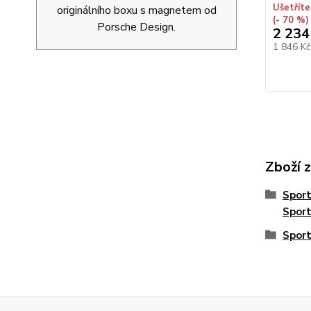
Ušetříte
originálního boxu s magnetem od
(- 70 %)
Porsche Design.
2 234
1 846 K
Zboží 
Spor
Spor
Sport