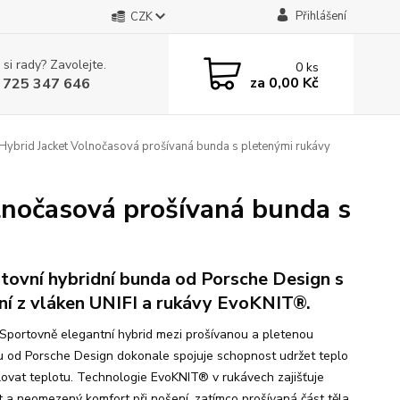
Přihlášení
CZK
 si rady? Zavolejte.
0
ks
za
0,00 Kč
 725 347 646
rid Jacket Volnočasová prošívaná bunda s pletenými rukávy
nočasová prošívaná bunda s
tovní hybridní bunda od Porsche Design s
ní z vláken UNIFI a rukávy EvoKNIT®.
Sportovně elegantní hybrid mezi prošívanou a pletenou
 od Porsche Design dokonale spojuje schopnost udržet teplo
lovat teplotu. Technologie EvoKNIT® v rukávech zajišťuje
t a neomezený komfort při nošení, zatímco prošívaná část těla