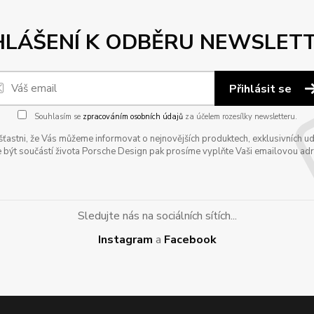
HLÁŠENÍ K ODBĚRU NEWSLET
Přihlásit se
Souhlasím se
zpracováním osobních údajů
za účelem rozesílky newsletteru.
astni, že Vás můžeme informovat o nejnovějších produktech, exklusivních udál
 být součástí života Porsche Design pak prosíme vyplňte Vaši emailovou adres
Sledujte nás na sociálních sítích...
Instagram
a
Facebook