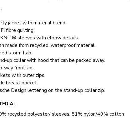
:
rty jacket with material blend.
I fibre quilting.
KNIT® sleeves with elbow details.
ish made from recycled, waterproof material.
ped storm flap.
nd-up collar with hood that can be packed away.
-way front zip.
kets with outer zips.
ide breast pocket.
sche Design lettering on the stand-up collar zip.
TERIAL
0% recycled polyester/ sleeves: 51% nylon/49% cotton