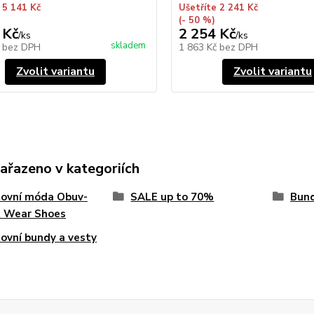
 5 141 Kč
Ušetříte 2 241 Kč
(- 50 %)
 Kč
2 254 Kč
/
ks
/
ks
skladem
č
bez DPH
1 863 Kč
bez DPH
Zvolit variantu
Zvolit variantu
zařazeno v kategoriích
tovní móda Obuv-
SALE up to 70%
Bun
t Wear Shoes
ovní bundy a vesty