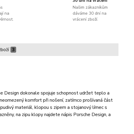
30 dní na vrácení
ás
Našim zákazníkům
jí na
dáváme 30 dní na
ěrnost.
vrácení zboží.
zboží
3
e Design dokonale spojuje schopnost udržet teplo a
 neomezený komfort při nošení, zatímco prošívaná část
pudivý materiál, klopou s zipem a stojanový límec s
razněny, na zipu klopy najdete nápis Porsche Design, a