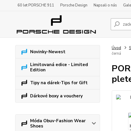
60 let PORSCHE 911
Porsche Design
Napsali o nás
Gale
Úvod
S
Novinky-Newest
černá
Limitovaná edice - Limited
PORS
Edition
plet
Tipy na dárek-Tips for Gift
Dárkové boxy a vouchery
Móda Obuv-Fashion Wear
Shoes