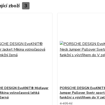
jící zboží
3
E DESIGN EvoKNIT® Midlayer
PORSCHE DESIGN EvoKNIT®
Mikina volnočasová lehká
Jumper Pullover Svetr sport
 černá
funkční s výstřihem do V ze
4 495 Kč