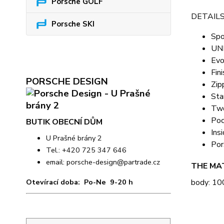
Porsche GOLF
DETAILS
Porsche SKI
Spo
UNIF
Evo
Fin
PORSCHE DESIGN
Zip
Sta
Two
Poc
BUTIK OBECNÍ DŮM
Ins
U Prašné brány 2
Por
Tel.: +420 725 347 646
email:
porsche-design@partrade.cz
THE MA
Otevírací doba: Po-Ne 9-20 h
body: 10