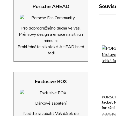
Souvise
Porsche AHEAD
Pro dobrodružného ducha ve vás.
Prémiový design a emoce na silnici i
mimo ni.
Prohlédněte si kolekci AHEAD hned
teď!
Exclusive BOX
PORSCH
Jacket 
Dárkové zabalení
funkční
Nechte si zabalit Váš dárek do
7 375 Kč