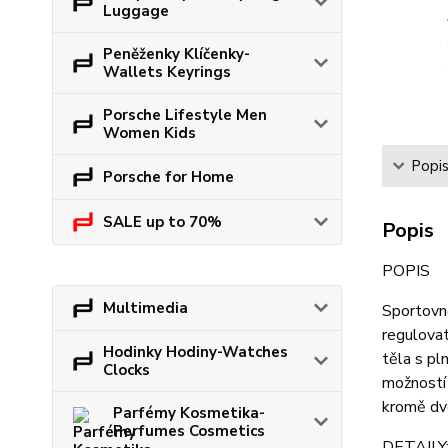
Luggage
Peněženky Klíčenky-
Wallets Keyrings
Porsche Lifestyle Men
Women Kids
Popi
Porsche for Home
SALE up to 70%
Popis
POPIS
Multimedia
Sportovně
regulovat
Hodinky Hodiny-Watches
těla s pl
Clocks
možností 
kromě dvo
Parfémy Kosmetika-
Perfumes Cosmetics
DETAILY