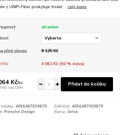
ím z UNIFI-Fiber poskytuje trvalé ...
celý popis
tupnost
skladem
ikost
a před slevou
8 125 Kč
tříte
4 061 Kč (
50
% sleva)
064 Kč
/
ks
Přidat do košíku
59 Kč
bez DPH
roduktu:
4056487039879
EAN kód:
4056487039879
e:
Porsche Design
Barva:
černá