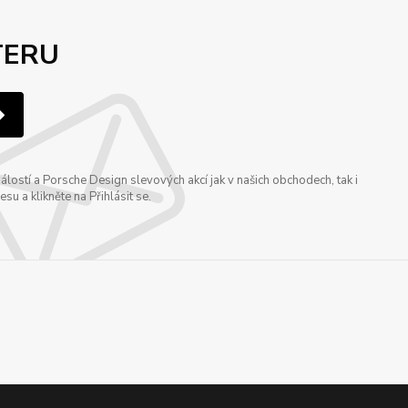
TERU
ostí a Porsche Design slevových akcí jak v našich obchodech, tak i
u a klikněte na Přihlásit se.