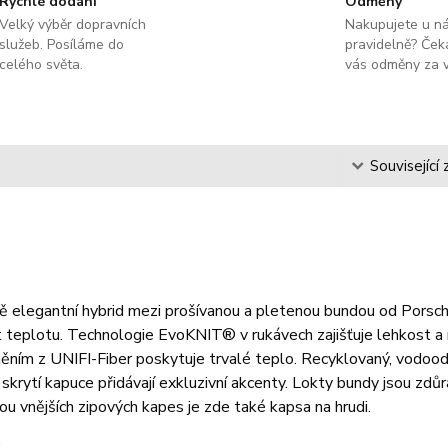
Rychlé dodání
Odměny
Velký výběr dopravních
Nakupujete u n
služeb. Posíláme do
pravidelně? Čeka
celého světa.
vás odměny za v
s
Související 
 elegantní hybrid mezi prošívanou a pletenou bundou od Porsch
 teplotu. Technologie EvoKNIT® v rukávech zajišťuje lehkost a
něním z UNIFI-Fiber poskytuje trvalé teplo. Recyklovaný, vodood
skrytí kapuce přidávají exkluzivní akcenty. Lokty bundy jsou zdů
u vnějších zipových kapes je zde také kapsa na hrudi.
: