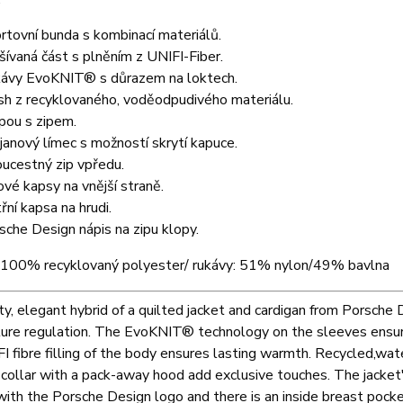
rtovní bunda s kombinací materiálů.
šívaná část s plněním z UNIFI-Fiber.
ávy EvoKNIT® s důrazem na loktech.
ish z recyklovaného, voděodpudivého materiálu.
pou s zipem.
janový límec s možností skrytí kapuce.
ucestný zip vpředu.
ové kapsy na vnější straně.
třní kapsa na hrudi.
sche Design nápis na zipu klopy.
: 100% recyklovaný polyester/ rukávy: 51% nylon/49% bavlna
y, elegant hybrid of a quilted jacket and cardigan from Porsche 
re regulation. The EvoKNIT® technology on the sleeves ensures
I fibre filling of the body ensures lasting warmth. Recycled,wate
collar with a pack-away hood add exclusive touches. The jacket'
ith the Porsche Design logo and there is an inside breast pocket