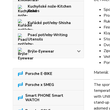
Kuchyňské nože-Kitchen
Spo
Knives
Pro
Ruk
Kuřácké potřeby-Shisha
Fin
Klo
Psací potřeby-Writing
Sto
Utensils
Dvo
Zip
Brýle-Eyewear
Vni
Por
Materiál
Porsche E-BIKE
The sport
Porsche x SMEG
temperatu
Smart PHONE Smart
with UNIF
WATCH
stand-up 
adorned w