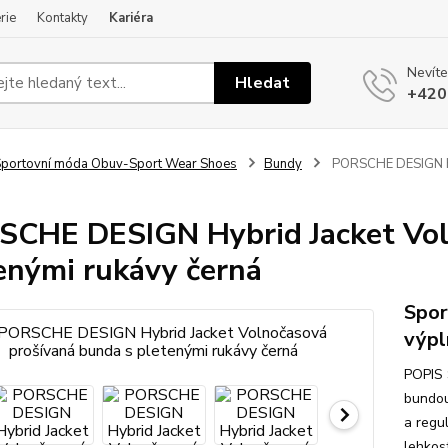
rie
Kontakty
Kariéra
Nevíte
Hledat
+420
portovní móda Obuv-Sport Wear Shoes
Bundy
PORSCHE DESIGN Hyb
CHE DESIGN Hybrid Jacket Vol
enými rukávy černá
Spor
výpl
POPIS 
bundou
a regu
lehkos