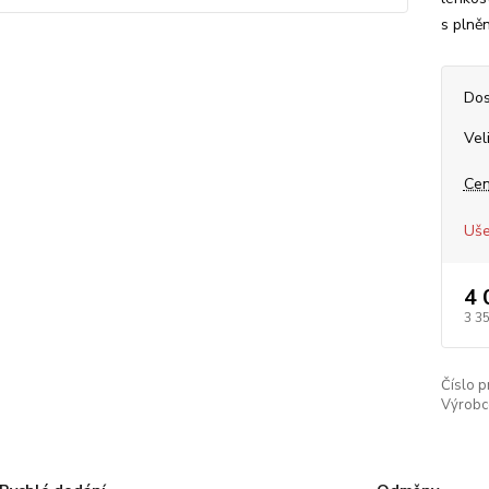
s plněn
Dos
Vel
Cen
Uše
4 
3 3
Číslo p
Výrobc