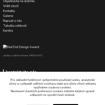
Objednávka na dobírku
Vrátit zboží
Kontakty
Galerie
Napsali o nás
Tabulka velikostí
Kariéra
výroba a administrace: MEDIASYS
kontaktujte nás
Pro základní funkčnost, zpříjemnění používání webu, analytické
účely a v případě udělení souhlasu také pro účely cílení reklamy
využíváme soubory cookies.
+420 725 347 646
Nastavení vlastních preferencí cookies můžete kdykoli upravit
odkazem ve spodní části stránek.
porsche-design@partrade.cz