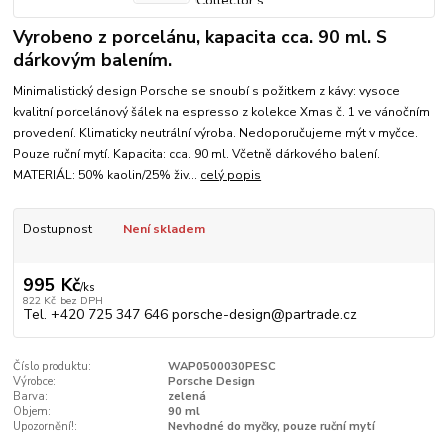
Vyrobeno z porcelánu, kapacita cca. 90 ml. S
dárkovým balením.
Minimalistický design Porsche se snoubí s požitkem z kávy: vysoce
kvalitní porcelánový šálek na espresso z kolekce Xmas č. 1 ve vánočním
provedení. Klimaticky neutrální výroba. Nedoporučujeme mýt v myčce.
Pouze ruční mytí. Kapacita: cca. 90 ml. Včetně dárkového balení.
MATERIÁL: 50% kaolin/25% živ...
celý popis
Dostupnost
Není skladem
995 Kč
/
ks
822 Kč
bez DPH
Tel. +420 725 347 646 porsche-design@partrade.cz
Číslo produktu:
WAP0500030PESC
Výrobce:
Porsche Design
Barva:
zelená
Objem:
90 ml
Upozornění!:
Nevhodné do myčky, pouze ruční mytí