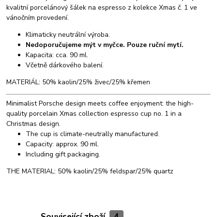
kvalitní porcelánový šálek na espresso z kolekce Xmas č. 1 ve
vánočním provedení.
Klimaticky neutrální výroba.
Nedoporučujeme mýt v myčce. Pouze ruční mytí.
Kapacita: cca. 90 ml.
Včetně dárkového balení.
MATERIÁL: 50% kaolin/25% živec/25% křemen
Minimalist Porsche design meets coffee enjoyment: the high-
quality porcelain Xmas collection espresso cup no. 1 in a
Christmas design.
The cup is climate-neutrally manufactured.
Capacity: approx. 90 ml.
Including gift packaging.
THE MATERIAL: 50% kaolin/25% feldspar/25% quartz
Související zboží
4