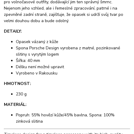
pro volnočasové outfity, dodávající jim ten správný šmrnc.
Nejenom jeho vzhled, ale i řemeslné zpracování, patrné i na
zpevněné zadní straně, zajišťuje, že opasek si udrží svůj tvar po
velmi douhou dobu a bude odolný.
DETAILY:
Opasek vázaný z kůže
Spona Porsche Design vyrobena z matné, pozinkované
slitiny s vyrytým logem
Šířka: 40 mm
Délku není možné upravit
Vyrobeno v Rakousku
HMOTNOST:
230 g
MATERIÁL:
Popruh: 55% hovězí kůže/45% bavlna, Spona: 100%
zinková slitina