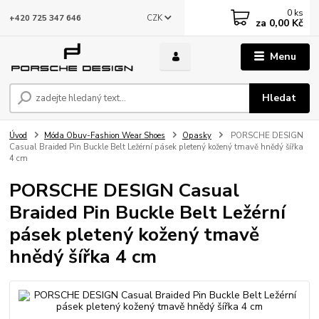
0
ks
CZK
+420 725 347 646
za
0,00 Kč
Menu
Hledat
Úvod
Móda Obuv-Fashion Wear Shoes
Opasky
PORSCHE DESIGN
Casual Braided Pin Buckle Belt Ležérní pásek pletený kožený tmavě hnědý šířka
4 cm
PORSCHE DESIGN Casual
Braided Pin Buckle Belt Ležérní
pásek pletený kožený tmavě
hnědý šířka 4 cm