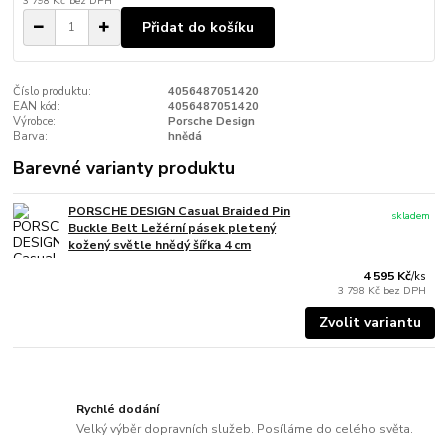
3 798 Kč
bez DPH
Přidat do košíku
Číslo produktu:
4056487051420
EAN kód:
4056487051420
Výrobce:
Porsche Design
Barva:
hnědá
Barevné varianty produktu
PORSCHE DESIGN Casual Braided Pin
skladem
Buckle Belt Ležérní pásek pletený
kožený světle hnědý šířka 4 cm
4 595 Kč
/
ks
3 798 Kč
bez DPH
Zvolit variantu
Rychlé dodání
Velký výběr dopravních služeb. Posíláme do celého světa.