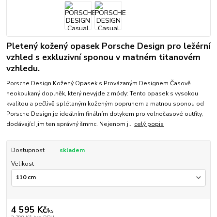
Pletený kožený opasek Porsche Design pro ležérní
vzhled s exkluzivní sponou v matném titanovém
vzhledu.
Porsche Design Kožený Opasek s Provázaným Designem Časově
neokoukaný doplněk, který nevyjde z módy: Tento opasek s vysokou
kvalitou a pečlivě splétaným koženým popruhem a matnou sponou od
Porsche Design je ideálním finálním dotykem pro volnočasové outfity,
dodávající jim ten správný šmrnc. Nejenom j...
celý popis
Dostupnost
skladem
Velikost
4 595 Kč
/
ks