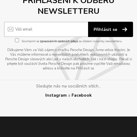
PŘIHLÁŠENÍ K ODBĚRU
NEWSLETTERU
Přihlásit se
Souhlasím se
zpracováním osobních údajů
za účelem rozesílky newsletteru.
Děkujeme Vám za Váš zájem o značku Porsche Design. Jsme velice šťastni, že
Vás můžeme informovat o nejnovějších produktech, exklusivních událostí a
Porsche Design slevových akcí jak v našich obchodech, tak i na e-shopu. Pokud si
přejete být součástí života Porsche Design pak prosíme vyplňte Vaši emailovou
adresu a klikněte na Přihlásit se.
Sledujte nás na sociálních sítích...
Instagram
a
Facebook