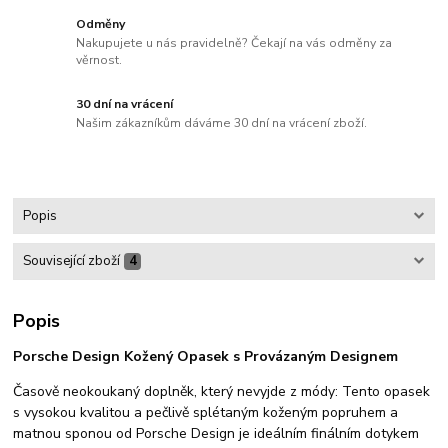
Odměny
Nakupujete u nás pravidelně? Čekají na vás odměny za
věrnost.
30 dní na vrácení
Našim zákazníkům dáváme 30 dní na vrácení zboží.
Popis
Související zboží
4
Popis
Porsche Design Kožený Opasek s Provázaným Designem
Časově neokoukaný doplněk, který nevyjde z módy: Tento opasek
s vysokou kvalitou a pečlivě splétaným koženým popruhem a
matnou sponou od Porsche Design je ideálním finálním dotykem