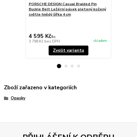
PORSCHE DESIGN Casual Braided Pin
PORSCHE DES
Buckle Belt Ležérní pásek pletený kožený
Belt Módní 
světle hnědý šířka 4 cm
modrý šířka 
4 595 Kč
3 995 Kč
/
ks
skladem
3 798 Kč
bez DPH
3 302 Kč
bez
Zvolit variantu
Zboží zařazeno v kategoriích
Opasky