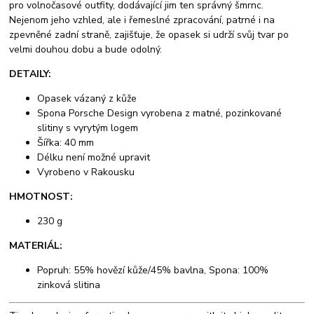
pro volnočasové outfity, dodávající jim ten správný šmrnc.
Nejenom jeho vzhled, ale i řemeslné zpracování, patrné i na
zpevněné zadní straně, zajišťuje, že opasek si udrží svůj tvar po
velmi douhou dobu a bude odolný.
DETAILY:
Opasek vázaný z kůže
Spona Porsche Design vyrobena z matné, pozinkované
slitiny s vyrytým logem
Šířka: 40 mm
Délku není možné upravit
Vyrobeno v Rakousku
HMOTNOST:
230 g
MATERIÁL:
Popruh: 55% hovězí kůže/45% bavlna, Spona: 100%
zinková slitina