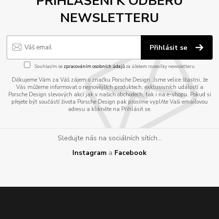
PŘIHLÁŠENÍ K ODBĚRU
NEWSLETTERU
Přihlásit se
Souhlasím se
zpracováním osobních údajů
za účelem rozesílky newsletteru.
Děkujeme Vám za Váš zájem o značku Porsche Design. Jsme velice šťastni, že
Vás můžeme informovat o nejnovějších produktech, exklusivních událostí a
Porsche Design slevových akcí jak v našich obchodech, tak i na e-shopu. Pokud si
přejete být součástí života Porsche Design pak prosíme vyplňte Vaši emailovou
adresu a klikněte na Přihlásit se.
Sledujte nás na sociálních sítích...
Instagram
a
Facebook