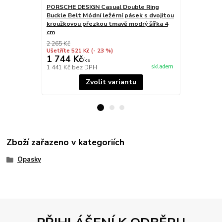
PORSCHE DESIGN Casual Double Ring
PORSCHE DE
Buckle Belt Módní ležérní pásek s dvojitou
Buckle Belt 
kroužkovou přezkou tmavě modrý šířka 4
kroužkovou 
cm
2 265 Kč
2 195 Kč
Ušetříte 521 Kč
(- 23 %)
Ušetříte 661
1 744 Kč
1 534 Kč
/
ks
skladem
1 441 Kč
bez DPH
1 268 Kč
bez
Zvolit variantu
Zboží zařazeno v kategoriích
Opasky