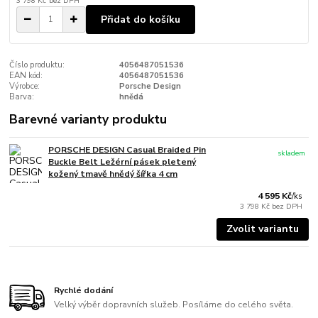
3 798 Kč
bez DPH
Přidat do košíku
Číslo produktu:
4056487051536
EAN kód:
4056487051536
Výrobce:
Porsche Design
Barva:
hnědá
Barevné varianty produktu
PORSCHE DESIGN Casual Braided Pin
skladem
Buckle Belt Ležérní pásek pletený
kožený tmavě hnědý šířka 4 cm
4 595 Kč
/
ks
3 798 Kč
bez DPH
Zvolit variantu
Rychlé dodání
Velký výběr dopravních služeb. Posíláme do celého světa.