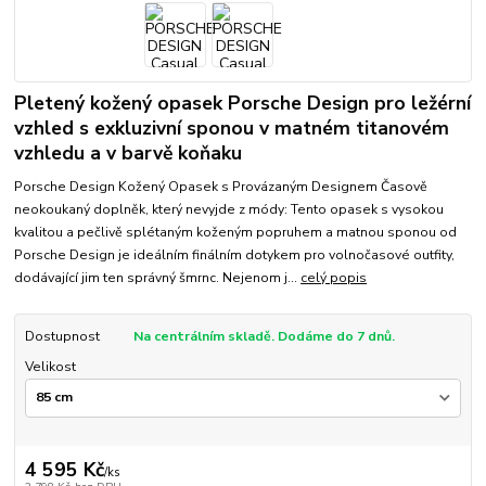
Pletený kožený opasek Porsche Design pro ležérní
vzhled s exkluzivní sponou v matném titanovém
vzhledu a v barvě koňaku
Porsche Design Kožený Opasek s Provázaným Designem Časově
neokoukaný doplněk, který nevyjde z módy: Tento opasek s vysokou
kvalitou a pečlivě splétaným koženým popruhem a matnou sponou od
Porsche Design je ideálním finálním dotykem pro volnočasové outfity,
dodávající jim ten správný šmrnc. Nejenom j...
celý popis
Dostupnost
Na centrálním skladě. Dodáme do 7 dnů.
Velikost
4 595 Kč
/
ks