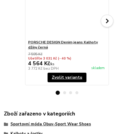
PORSCHE DESIGN Denim jeans Kalhoty
PORSCHE DES
džíny černá
volnočasové
7 595 Kč
Ušetříte 3 031 Kč
(- 40 %)
4 564 Kč
7 495 Kč
/
ks
skladem
3 772 Kč
bez DPH
6 194 Kč
bez
Zvolit variantu
Zboží zařazeno v kategoriích
Sportovní móda Obuv-Sport Wear Shoes
Kalhoty a šortky