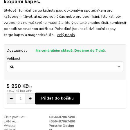
klopami kapes.
Stylové i funkční: cargo kalhoty jsou dokonalým společníkem pro
každodenní život, ať už pro volný čas nebo pro podnikání. Tyto kalhoty,
vyrobené z nemačkavého materiálu, který se také snadno čistí, kombinují
pohodlí se snadnou údržbou. Pohodlné jsou také dvě boční kapsy,
cargo kapsy a magnetické klo...
celý popis
Dostupnost
Na centrálním skladě. Dodáme do 7 dnů.
Velikost
5 950 Kč
/
ks
4 917 Kč
bez DPH
Přidat do košíku
Číslo produktu:
4056487067490
EAN kód:
4056487067490
Výrobce:
Porsche Design