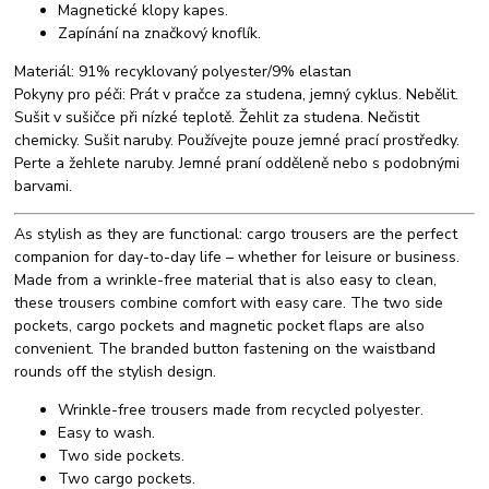
Magnetické klopy kapes.
Zapínání na značkový knoflík.
Materiál: 91% recyklovaný polyester/9% elastan
Pokyny pro péči: Prát v pračce za studena, jemný cyklus. Nebělit.
Sušit v sušičce při nízké teplotě. Žehlit za studena. Nečistit
chemicky. Sušit naruby. Používejte pouze jemné prací prostředky.
Perte a žehlete naruby. Jemné praní odděleně nebo s podobnými
barvami.
As stylish as they are functional: cargo trousers are the perfect
companion for day-to-day life – whether for leisure or business.
Made from a wrinkle-free material that is also easy to clean,
these trousers combine comfort with easy care. The two side
pockets, cargo pockets and magnetic pocket flaps are also
convenient. The branded button fastening on the waistband
rounds off the stylish design.
Wrinkle-free trousers made from recycled polyester.
Easy to wash.
Two side pockets.
Two cargo pockets.