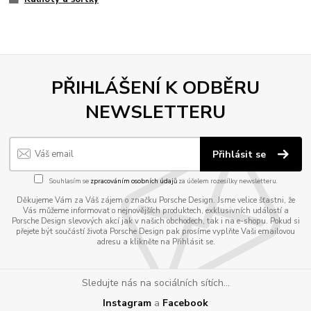
PŘIHLÁŠENÍ K ODBĚRU
NEWSLETTERU
Přihlásit se
Souhlasím se
zpracováním osobních údajů
za účelem rozesílky newsletteru.
Děkujeme Vám za Váš zájem o značku Porsche Design. Jsme velice šťastni, že
Vás můžeme informovat o nejnovějších produktech, exklusivních událostí a
Porsche Design slevových akcí jak v našich obchodech, tak i na e-shopu. Pokud si
přejete být součástí života Porsche Design pak prosíme vyplňte Vaši emailovou
adresu a klikněte na Přihlásit se.
Sledujte nás na sociálních sítích...
Instagram
a
Facebook