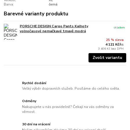
Velikost:
XL
Barva:
černá
Barevné varianty produktu
PORSCHE DESIGN Cargo Pants Kalhoty
skladem
volnočasové nemačkavé tmavě modrá
25 % sleva
4 121 Kč
/
ks
3 406 Kč
bez DPH
Zvolit variantu
Rychlé dodání
Velký výběr dopravních služeb. Posíláme do celého světa.
Odměny
Nakupujete u nás pravidelně? Čekají na vás odměny za
věrnost.
30 dní na vrácení
Našim zákazníkům dáváme 30 dní na vrácení zboží.