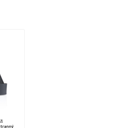
lt
stranný