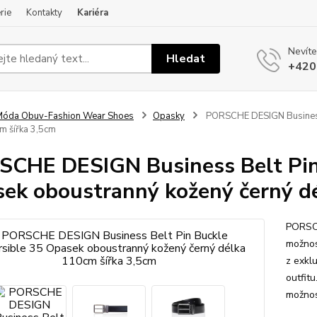
rie
Kontakty
Kariéra
Nevíte
Hledat
+420
óda Obuv-Fashion Wear Shoes
Opasky
PORSCHE DESIGN Business 
m šířka 3,5cm
CHE DESIGN Business Belt Pin 
ek oboustranný kožený černý d
PORSCH
možnos
z exklu
outfit
možnos