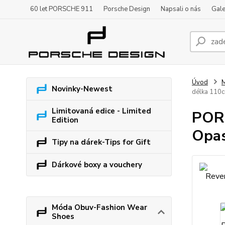
60 let PORSCHE 911
Porsche Design
Napsali o nás
Gale
Úvod
M
Novinky-Newest
délka 110c
Limitovaná edice - Limited
PORS
Edition
Opas
Tipy na dárek-Tips for Gift
Dárkové boxy a vouchery
Móda Obuv-Fashion Wear
Shoes