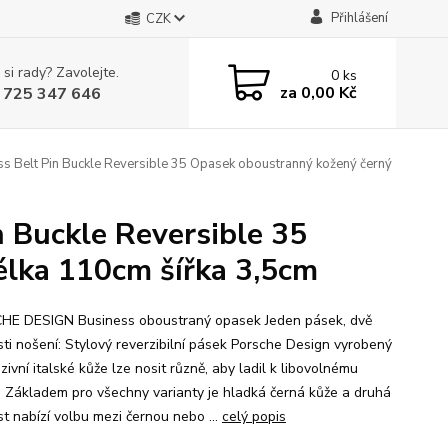
Přihlášení
CZK
 si rady? Zavolejte.
0
ks
za
0,00 Kč
 725 347 646
Belt Pin Buckle Reversible 35 Opasek oboustranný kožený černý
Buckle Reversible 35
élka 110cm šířka 3,5cm
E DESIGN Business oboustraný opasek Jeden pásek, dvě
ti nošení: Stylový reverzibilní pásek Porsche Design vyrobený
zivní italské kůže lze nosit různě, aby ladil k libovolnému
u. Základem pro všechny varianty je hladká černá kůže a druhá
t nabízí volbu mezi černou nebo ...
celý popis