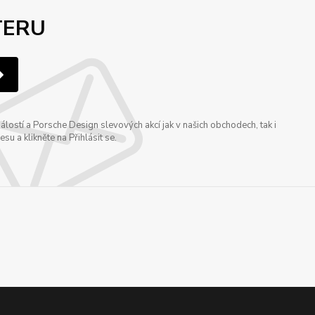
TERU
ostí a Porsche Design slevových akcí jak v našich obchodech, tak i
u a klikněte na Přihlásit se.