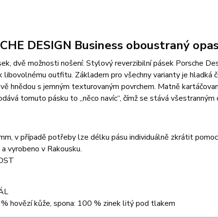
CHE DESIGN Business oboustraný opa
ek, dvě možnosti nošení: Stylový reverzibilní pásek Porsche Desi
 k libovolnému outfitu. Základem pro všechny varianty je hladká 
vě hnědou s jemným texturovaným povrchem. Matně kartáčovaná
odává tomuto pásku to „něco navíc“, čímž se stává všestranným
:
mm, v případě potřeby lze délku pásu individuálně zkrátit pomocí 
 a vyrobeno v Rakousku.
OST
ÁL
 % hovězí kůže, spona: 100 % zinek litý pod tlakem