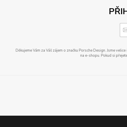
PŘI
Děkujeme Vám za Váš zájem o značku Porsche Design. Jsme velice šť
na e-shopu. Pokud si přejete