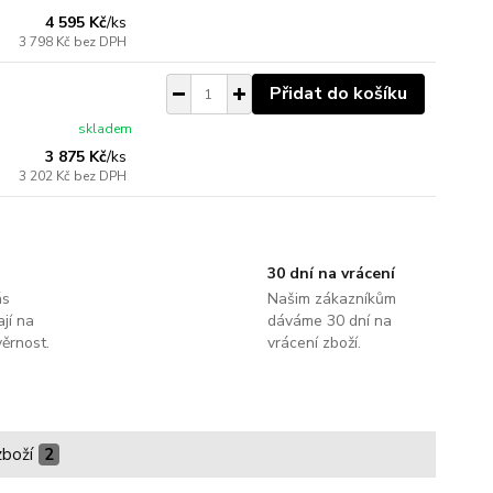
4 595 Kč
/
ks
3 798 Kč
bez DPH
Přidat do košíku
skladem
3 875 Kč
/
ks
3 202 Kč
bez DPH
30 dní na vrácení
ás
Našim zákazníkům
jí na
dáváme 30 dní na
ěrnost.
vrácení zboží.
zboží
2