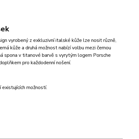
sek
gn vyrobený z exkluzivní italské kůže lze nosit různě,
černá kůže a druhá možnost nabízí volbu mezi černou
 spona v titanové barvě s vyrytým logem Porsche
 doplňkem pro každodenní nošení.
existujících možností.