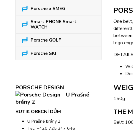
Porsche x SMEG
PORSC
One belt,
Smart PHONE Smart
WATCH
different
between b
Porsche GOLF
logo engr
Porsche SKI
DETAILS
Wid
Des
WEI
PORSCHE DESIGN
150g
THE M
BUTIK OBECNÍ DŮM
U Prašné brány 2
Belt: 10
Tel.: +420 725 347 646