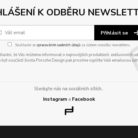
HLÁŠENÍ K ODBĚRU NEWSLET
Přihlásit se
Souhlasím se
zpracováním osobních údajů
za účelem rozesílky newsletteru.
astni, že Vás můžeme informovat o nejnovějších produktech, exklusivních udál
 být součástí života Porsche Design pak prosíme vyplňte Vaši emailovou adres
Sledujte nás na sociálních sítích...
Instagram
a
Facebook