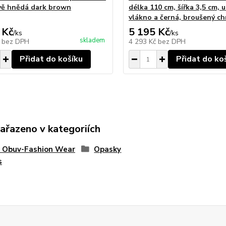
ě hnědá dark brown
délka 110 cm, šířka 3,5 cm, 
vlákno a černá, broušený c
 Kč
5 195 Kč
/
ks
/
ks
skladem
č
bez DPH
4 293 Kč
bez DPH
Přidat do košíku
Přidat do ko
zařazeno v kategoriích
 Obuv-Fashion Wear
Opasky
s