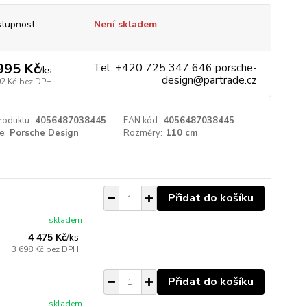
tupnost
Není skladem
995 Kč
Tel. +420 725 347 646 porsche-
/
ks
design@partrade.cz
02 Kč
bez DPH
roduktu:
4056487038445
EAN kód:
4056487038445
e:
Porsche Design
Rozměry:
110 cm
Přidat do košíku
skladem
4 475 Kč
/
ks
3 698 Kč
bez DPH
Přidat do košíku
skladem