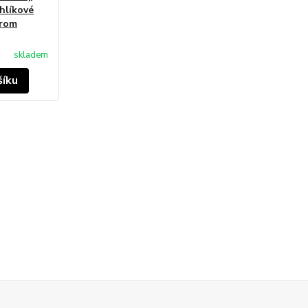
uhlíkové
hrom
skladem
šíku