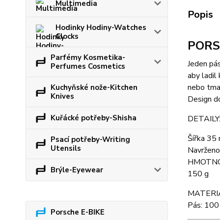
Multimedia
Popis
Hodinky Hodiny-Watches
Clocks
PORS
Parfémy Kosmetika-
Jeden pás
Perfumes Cosmetics
aby ladil
nebo tma
Kuchyňské nože-Kitchen
Knives
Design d
Kuřácké potřeby-Shisha
DETAILY
Šířka 35 
Psací potřeby-Writing
Utensils
Navrženo
HMOTN
Brýle-Eyewear
150 g
MATERI
Pás: 100
Porsche E-BIKE