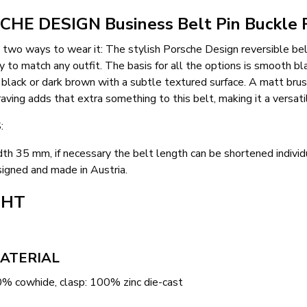
HE DESIGN Business Belt Pin Buckle 
 two ways to wear it: The stylish Porsche Design reversible bel
ly to match any outfit. The basis for all the options is smooth b
lack or dark brown with a subtle textured surface. A matt brush
aving adds that extra something to this belt, making it a versat
:
th 35 mm, if necessary the belt length can be shortened individu
igned and made in Austria.
GHT
ATERIAL
0% cowhide, clasp: 100% zinc die-cast