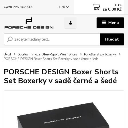
0
ks
CZK
+420 725 347 646
za
0,00 Kč
Menu
Hledat
Úvod
Sportovní móda Obuv-Sport Wear Shoes
Ponožky slipy boxerky
PORSCHE DESIGN Boxer Shorts Set Boxerky v sadě černé a šedé
PORSCHE DESIGN Boxer Shorts
Set Boxerky v sadě černé a šedé