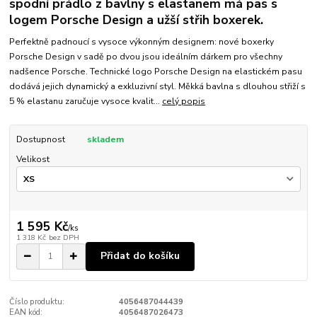
spodní prádlo z bavlny s elastanem má pas s
logem Porsche Design a užší střih boxerek.
Perfektně padnoucí s vysoce výkonným designem: nové boxerky
Porsche Design v sadě po dvou jsou ideálním dárkem pro všechny
nadšence Porsche. Technické logo Porsche Design na elastickém pasu
dodává jejich dynamický a exkluzivní styl. Měkká bavlna s dlouhou střiží s
5 % elastanu zaručuje vysoce kvalit...
celý popis
Dostupnost
skladem
Velikost
1 595 Kč
/
ks
1 318 Kč
bez DPH
Přidat do košíku
Číslo produktu:
4056487044439
EAN kód:
4056487026473