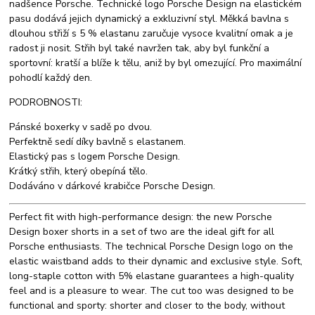
nadšence Porsche. Technické logo Porsche Design na elastickém
pasu dodává jejich dynamický a exkluzivní styl. Měkká bavlna s
dlouhou střiží s 5 % elastanu zaručuje vysoce kvalitní omak a je
radost ji nosit. Střih byl také navržen tak, aby byl funkční a
sportovní: kratší a blíže k tělu, aniž by byl omezující. Pro maximální
pohodlí každý den.
PODROBNOSTI:
Pánské boxerky v sadě po dvou.
Perfektně sedí díky bavlně s elastanem.
Elastický pas s logem Porsche Design.
Krátký střih, který obepíná tělo.
Dodáváno v dárkové krabičce Porsche Design.
Perfect fit with high-performance design: the new Porsche
Design boxer shorts in a set of two are the ideal gift for all
Porsche enthusiasts. The technical Porsche Design logo on the
elastic waistband adds to their dynamic and exclusive style. Soft,
long-staple cotton with 5% elastane guarantees a high-quality
feel and is a pleasure to wear. The cut too was designed to be
functional and sporty: shorter and closer to the body, without