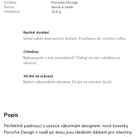
Výrobce:
Porsche Design
Barva:
černá a šedá
Hmotnost:
210 g
Rychlé dodání
Velký výběr dopravních služeb. Posíláme do celého světa.
Odměny
Nakupujete u nás pravidelně? Čekají na vás odměny za
věrnost.
30 dní na vrácení
Našim zákazníkům dáváme 30 dní na vrácení zboží.
Popis
Perfektně padnoucí s vysoce výkonným designem: nové boxerky
Porsche Design v sadě po dvou jsou ideálním dárkem pro všechny