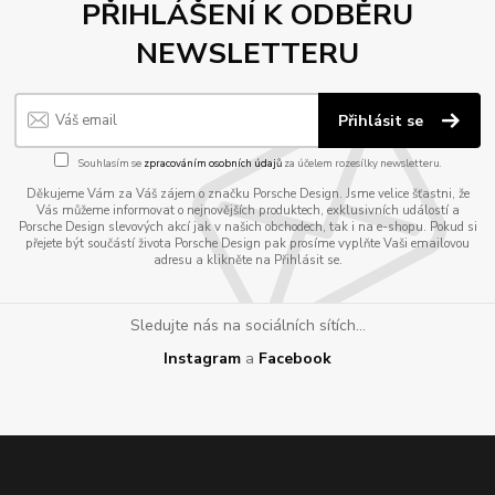
PŘIHLÁŠENÍ K ODBĚRU
NEWSLETTERU
Přihlásit se
Souhlasím se
zpracováním osobních údajů
za účelem rozesílky newsletteru.
Děkujeme Vám za Váš zájem o značku Porsche Design. Jsme velice šťastni, že
Vás můžeme informovat o nejnovějších produktech, exklusivních událostí a
Porsche Design slevových akcí jak v našich obchodech, tak i na e-shopu. Pokud si
přejete být součástí života Porsche Design pak prosíme vyplňte Vaši emailovou
adresu a klikněte na Přihlásit se.
Sledujte nás na sociálních sítích...
Instagram
a
Facebook