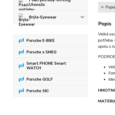
Psací potřeby-Writing
Utensils
Popi
Brýle-Eyewear
Popis
Velká osu
potřeba. 
Porsche E-BIKE
spolu s 
Porsche x SMEG
PODROB
Smart PHONE Smart
Vel
WATCH
For
Ide
Porsche GOLF
HMOTN
Porsche SKI
MATERI