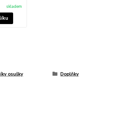
skladem
šíku
íky osušky
Doplňky