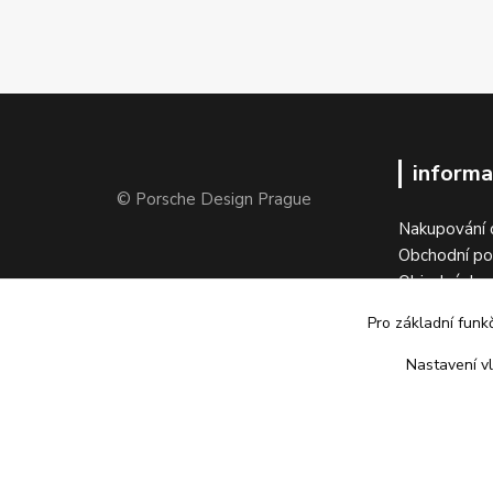
informa
© Porsche Design Prague
Nakupování 
Obchodní p
Objednávka 
Vrátit zboží
Pro základní funk
Kontakty
Galerie
Nastavení vl
Napsali o ná
Tabulka veli
Kariéra