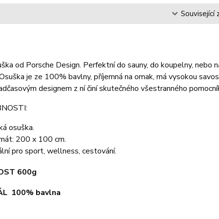
s
Související 
ška od Porsche Design. Perfektní do sauny, do koupelny, nebo na 
Osuška je ze 100% bavlny, příjemná na omak, má vysokou savost.
nadčasovým designem z ní činí skutečného všestranného pomocní
NOSTI:
ká osuška.
mát: 200 x 100 cm.
ální pro sport, wellness, cestování.
OST
600g
ÁL 100% bavlna