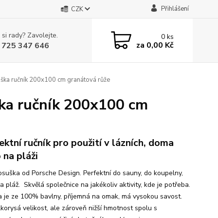
Přihlášení
CZK
 si rady? Zavolejte.
0
ks
za
0,00 Kč
 725 347 646
a ručník 200x100 cm granátová růže
a ručník 200x100 cm
ektní ručník pro použití v lázních, doma
 na pláži
osuška od Porsche Design. Perfektní do sauny, do koupelny,
 pláž. Skvělá společnice na jakékoliv aktivity, kde je potřeba.
 je ze 100% bavlny, příjemná na omak, má vysokou savost.
lkorysá velikost, ale zároveň nižší hmotnost spolu s