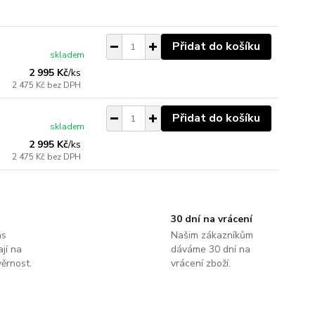
Přidat do košíku
skladem
2 995 Kč
/
ks
2 475 Kč
bez DPH
Přidat do košíku
skladem
2 995 Kč
/
ks
2 475 Kč
bez DPH
30 dní na vrácení
ás
Našim zákazníkům
jí na
dáváme 30 dní na
ěrnost.
vrácení zboží.