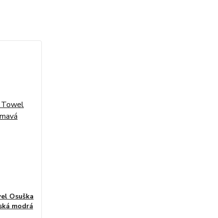
el Osuška
rská modrá