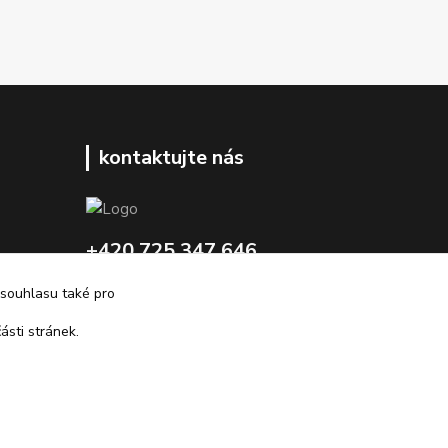
kontaktujte nás
+420 725 347 646
 souhlasu také pro
porsche-design@partrade.cz
ásti stránek.