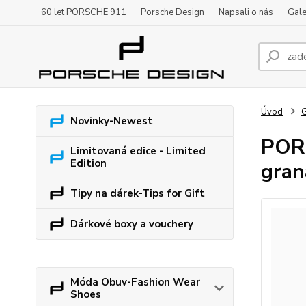
60 let PORSCHE 911
Porsche Design
Napsali o nás
Gale
Úvod
G
Novinky-Newest
PORS
Limitovaná edice - Limited
Edition
gran
Tipy na dárek-Tips for Gift
Dárkové boxy a vouchery
Móda Obuv-Fashion Wear
Shoes