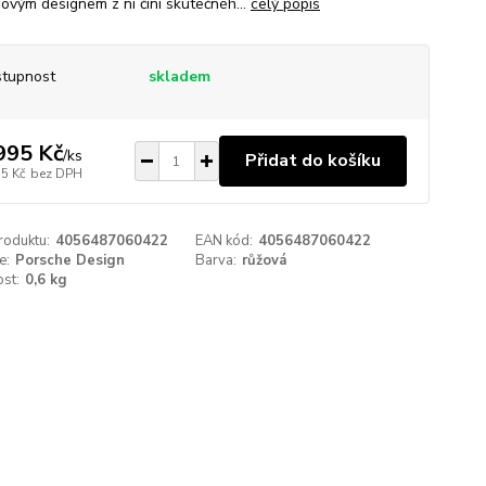
ovým designem z ní činí skutečnéh...
celý popis
tupnost
skladem
995 Kč
/
ks
Přidat do košíku
75 Kč
bez DPH
roduktu:
4056487060422
EAN kód:
4056487060422
e:
Porsche Design
Barva:
růžová
st:
0,6 kg