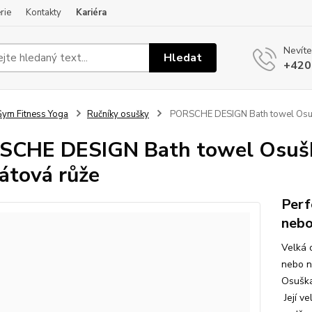
rie
Kontakty
Kariéra
Nevíte
Hledat
+420
ym Fitness Yoga
Ručníky osušky
PORSCHE DESIGN Bath towel Osušk
CHE DESIGN Bath towel Osušk
átová růže
Perf
nebo
Velká 
nebo na
Osuška
Její ve