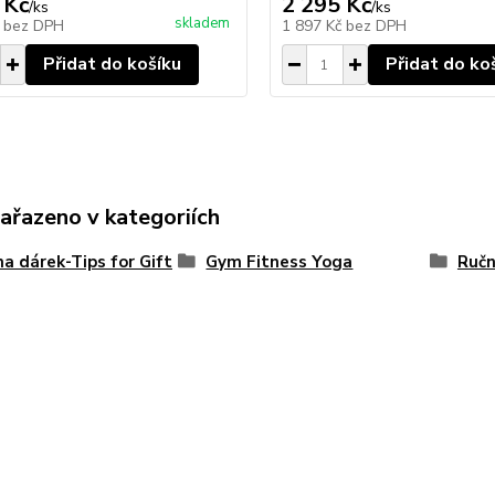
 Kč
2 295 Kč
/
ks
/
ks
skladem
č
bez DPH
1 897 Kč
bez DPH
Přidat do košíku
Přidat do ko
zařazeno v kategoriích
na dárek-Tips for Gift
Gym Fitness Yoga
Ručn