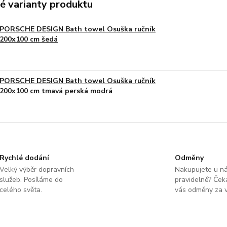
é varianty produktu
PORSCHE DESIGN Bath towel Osuška ručník
200x100 cm šedá
PORSCHE DESIGN Bath towel Osuška ručník
200x100 cm tmavá perská modrá
Rychlé dodání
Odměny
Velký výběr dopravních
Nakupujete u n
služeb. Posíláme do
pravidelně? Čeka
celého světa.
vás odměny za v