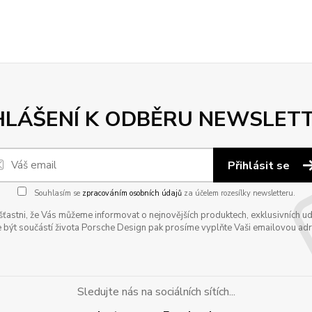
HLÁŠENÍ K ODBĚRU NEWSLET
Přihlásit se
Souhlasím se
zpracováním osobních údajů
za účelem rozesílky newsletteru.
astni, že Vás můžeme informovat o nejnovějších produktech, exklusivních udál
 být součástí života Porsche Design pak prosíme vyplňte Vaši emailovou adres
Sledujte nás na sociálních sítích...