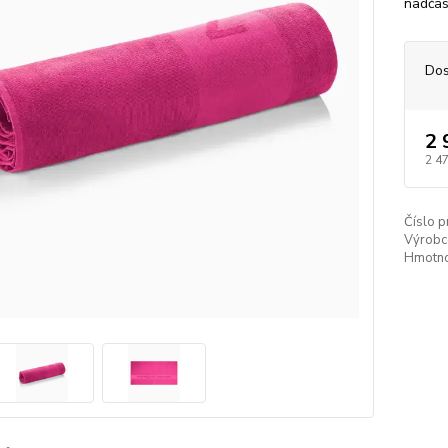
nadčas
Dos
2 
2 4
Číslo p
Výrobc
Hmotno