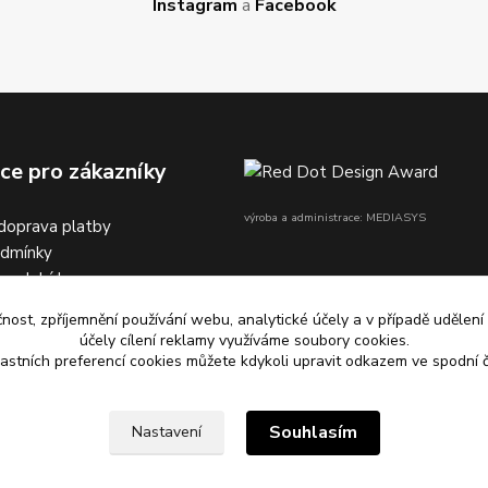
Instagram
a
Facebook
ce pro zákazníky
výroba a administrace: MEDIASYS
doprava platby
odmínky
na dobírku
čnost, zpříjemnění používání webu, analytické účely a v případě udělení
účely cílení reklamy využíváme soubory cookies.
astních preferencí cookies můžete kdykoli upravit odkazem ve spodní č
s
kostí
Souhlasím
Nastavení