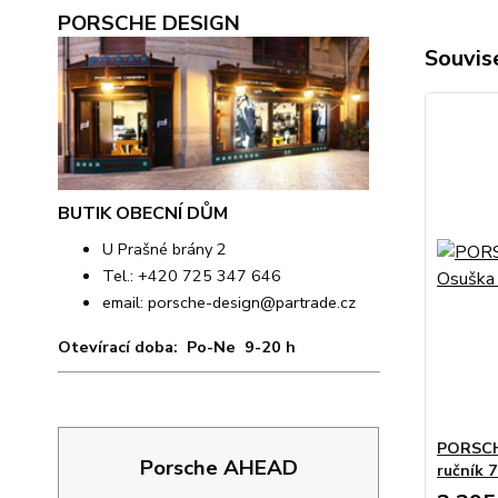
PORSCHE DESIGN
Souvise
BUTIK OBECNÍ DŮM
U Prašné brány 2
Tel.: +420 725 347 646
email:
porsche-design@partrade.cz
Otevírací doba: Po-Ne 9-20 h
PORSCH
Porsche AHEAD
ručník 