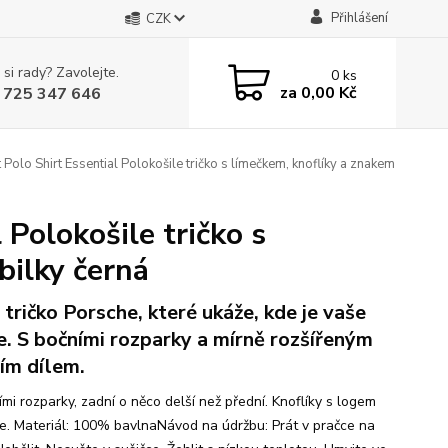
Přihlášení
CZK
 si rady? Zavolejte.
0
ks
za
0,00 Kč
 725 347 646
lo Shirt Essential Polokošile tričko s límečkem, knoflíky a znakem
Polokošile tričko s
bilky černá
 tričko Porsche, které ukáže, kde je vaše
e. S bočními rozparky a mírně rozšířeným
ím dílem.
mi rozparky, zadní o něco delší než přední. Knoflíky s logem
e. Materiál: 100% bavlnaNávod na údržbu: Prát v pračce na