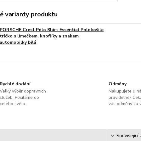
é varianty produktu
PORSCHE Crest Polo Shirt Essential Polokošile
tričko s límečkem, knoflíky a znakem
automobilky bílá
Rychlé dodání
Odměny
Velký výběr dopravních
Nakupujete u n
služeb. Posíláme do
pravidelně? Čeka
celého světa.
vás odměny za v
s
Související 