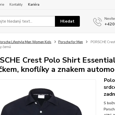
rie
Kontakty
Kariéra
Nevíte
Hledat
+420
orsche Lifestyle Men Women Kids
Porsche for Men
PORSCHE Crest Po
y černá
CHE Crest Polo Shirt Essential 
čkem, knoflíky a znakem automo
Polo
srdc
zadn
S boční
Porsch