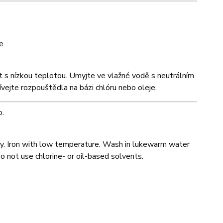
e.
it s nízkou teplotou. Umyjte ve vlažné vodě s neutrálním
ejte rozpouštědla na bázi chlóru nebo oleje.
o.
y. Iron with low temperature. Wash in lukewarm water
o not use chlorine- or oil-based solvents.