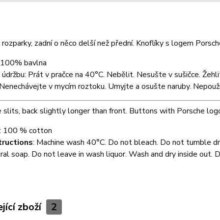
 rozparky, zadní o něco delší než přední. Knoflíky s logem Porsch
: 100% bavlna
údržbu: Prát v pračce na 40°C. Nebělit. Nesušte v sušičce. Žehl
enechávejte v mycím roztoku. Umyjte a osušte naruby. Nepoužív
 slits, back slightly longer than front. Buttons with Porsche log
: 100 % cotton
tructions
: Machine wash 40°C. Do not bleach. Do not tumble dr
ral soap. Do not leave in wash liquor. Wash and dry inside out. D
jící zboží
2