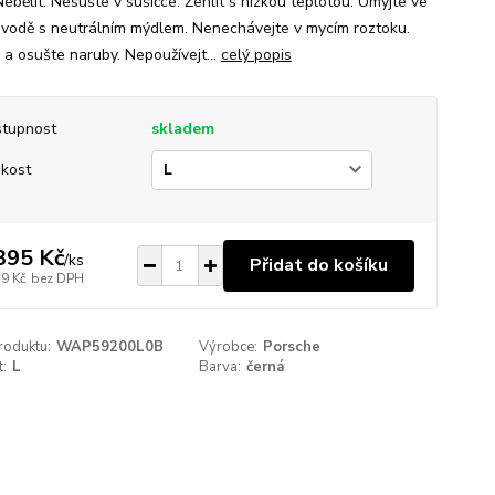
ebělit. Nesušte v sušičce. Žehlit s nízkou teplotou. Umyjte ve
 vodě s neutrálním mýdlem. Nenechávejte v mycím roztoku.
 a osušte naruby. Nepoužívejt...
celý popis
tupnost
skladem
ikost
395 Kč
/
ks
Přidat do košíku
79 Kč
bez DPH
roduktu:
WAP59200L0B
Výrobce:
Porsche
t:
L
Barva:
černá