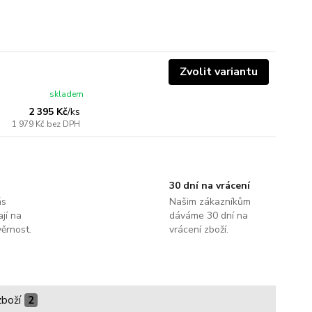
Zvolit variantu
skladem
2 395 Kč
/
ks
1 979 Kč
bez DPH
30 dní na vrácení
ás
Našim zákazníkům
jí na
dáváme 30 dní na
ěrnost.
vrácení zboží.
zboží
2