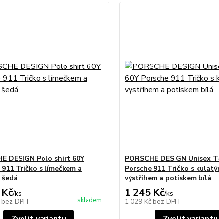
 DESIGN Polo shirt 60Y
PORSCHE DESIGN Unisex T-
 911 Tričko s límečkem a
Porsche 911 Tričko s kulat
y šedá
výstřihem a potiskem bílá
 Kč
1 245 Kč
/
ks
/
ks
skladem
č
bez DPH
1 029 Kč
bez DPH
Zvolit variantu
Zvolit variantu