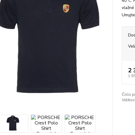
40°C. N
vlažné
Umyjte
Dos
Vel
2 
1 9
Číslo p
Velikos