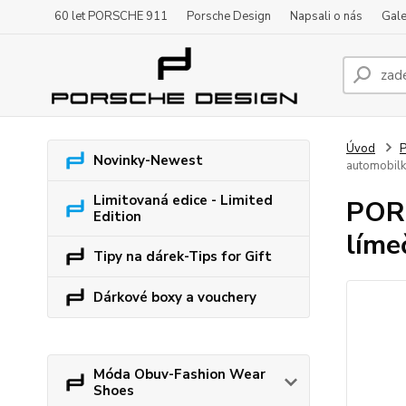
60 let PORSCHE 911
Porsche Design
Napsali o nás
Gale
Úvod
P
Novinky-Newest
automobilk
Limitovaná edice - Limited
PORS
Edition
líme
Tipy na dárek-Tips for Gift
Dárkové boxy a vouchery
Móda Obuv-Fashion Wear
Shoes