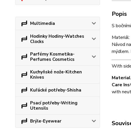
Popis
Multimedia
S bočními
Hodinky Hodiny-Watches
Materiál
Clocks
Návod na 
mýdlem. N
Parfémy Kosmetika-
Perfumes Cosmetics
With side
Kuchyňské nože-Kitchen
Knives
Material
Care Ins
Kuřácké potřeby-Shisha
with neut
Psací potřeby-Writing
Utensils
Brýle-Eyewear
Souvise