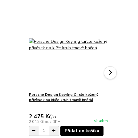
Porsche Design Keyring Circle kožený
Porsche Des
přívěsek na klíče kruh tmavě hnědá
kožený přívě
2 475 Kč
2 125 Kč
/
ks
skladem
2 045 Kč
bez DPH
1 756 Kč
bez
Přidat do košíku