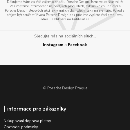
Děkujeme Vám za Váš zájem o značku Porsche Design. Jsme velice šťastni, že
Vás můžeme informovat o nejnovějších produktech, exklusivních událostí a
Porsche Design slevových akcí jak v našich obchodech, tak i na e-shopu. Pokud si
přejete být součástí života Porsche Design pak prosíme vyplňte Vaši emailovou
adresu a klikněte na Přihlásit se.
Sledujte nás na sociálních sítích...
Instagram
a
Facebook
© Porsche Design Prague
informace pro zákazníky
Nakupování doprava platby
Obchodní podmínky