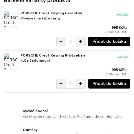
Barevné varianty produktu
PORSCHE Crest Keyring Essential
skladem
Přívěsek na klíče černý
995 Kč
/
ks
822 Kč
bez DPH
Přidat do košíku
PORSCHE Crest Keyring Přívěsek na
skladem
klíče šedomodrá
995 Kč
/
ks
822 Kč
bez DPH
Přidat do košíku
Rychlé dodání
Velký výběr dopravních služeb. Posíláme do celého světa.
Odměny