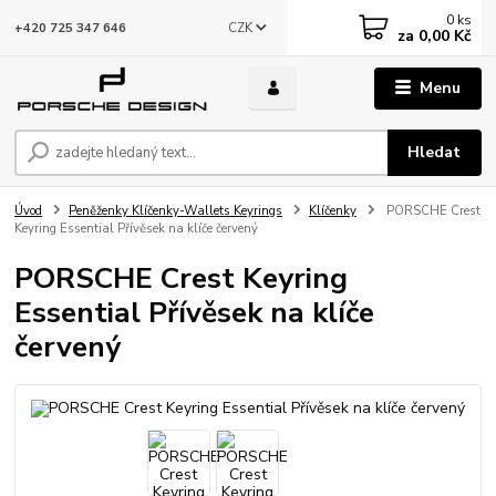
0
ks
CZK
+420 725 347 646
za
0,00 Kč
Menu
Hledat
Úvod
Peněženky Klíčenky-Wallets Keyrings
Klíčenky
PORSCHE Crest
Keyring Essential Přívěsek na klíče červený
PORSCHE Crest Keyring
Essential Přívěsek na klíče
červený