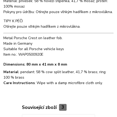
Materiál: přívěsek: 58 % hovězí štípenka, 41,7 % mosaz; prsten:
100% mosaz
Pokyny pro údržbu: Otírejte pouze vlhkým hadříkem z mikrovlákna.
TIPY K PÉČI
Otírejte pouze vlhkým hadříkem z mikrovlákna.
Metal Porsche Crest on leather fob.
Made in Germany
Suitable for all Porsche vehicle keys
Item no.: WAP0500920E
Dimensions
: 80 mm x 41 mm x 8 mm
Material
: pendant: 58 % cow split leather, 41,7 % brass; ring:
100 % brass
Care Instructions
: Wipe with a damp microfibre cloth only.
Související zboží
3