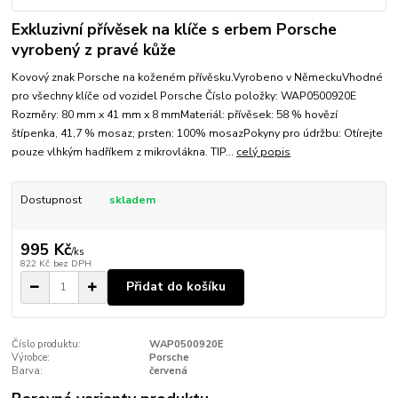
Exkluzivní přívěsek na klíče s erbem Porsche
vyrobený z pravé kůže
Kovový znak Porsche na koženém přívěsku.Vyrobeno v NěmeckuVhodné
pro všechny klíče od vozidel Porsche Číslo položky: WAP0500920E
Rozměry: 80 mm x 41 mm x 8 mmMateriál: přívěsek: 58 % hovězí
štípenka, 41,7 % mosaz; prsten: 100% mosazPokyny pro údržbu: Otírejte
pouze vlhkým hadříkem z mikrovlákna. TIP...
celý popis
Dostupnost
skladem
995 Kč
/
ks
822 Kč
bez DPH
Přidat do košíku
Číslo produktu:
WAP0500920E
Výrobce:
Porsche
Barva:
červená