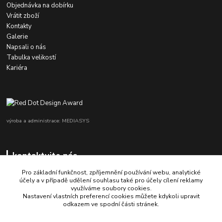
Objednávka na dobírku
Vrátit zboží
Kontakty
Galerie
Napsali o nás
Tabulka velikostí
Kariéra
výroba a administrace: MEDIASYS
kontaktujte nás
Pro základní funkčnost, zpříjemnění používání webu, analytické
účely a v případě udělení souhlasu také pro účely cílení reklamy
využíváme soubory cookies.
+420 725 347 646
Nastavení vlastních preferencí cookies můžete kdykoli upravit
odkazem ve spodní části stránek.
porsche-design@partrade.cz