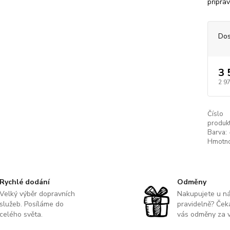
příprav
Dos
3 
2 9
Číslo
produkt
Barva:
Hmotno
Rychlé dodání
Odměny
Velký výběr dopravních
Nakupujete u n
služeb. Posíláme do
pravidelně? Čeka
celého světa.
vás odměny za v