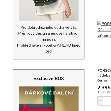
Pro dobrodružného ducha ve vás.
Prémiový design a emoce na silnici i
mimo ni.
Prohlédněte si kolekci AHEAD hned
teď!
PORSCHE
nádoba 
Exclusive BOX
černá
2 395
1 979 K