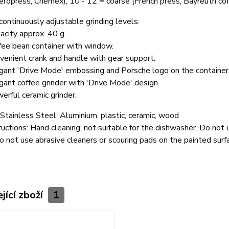
eropress, Chemex), 10 - 12 = coarse (French press, Bayreuth co
continuously adjustable grinding levels.
acity approx. 40 g.
fee bean container with window.
venient crank and handle with gear support.
gant 'Drive Mode' embossing and Porsche logo on the container
gant coffee grinder with 'Drive Mode' design.
erful ceramic grinder.
Stainless Steel, Aluminium, plastic, ceramic, wood
ructions:
Hand cleaning, not suitable for the dishwasher. Do not use
o not use abrasive cleaners or scouring pads on the painted surf
jící zboží
1