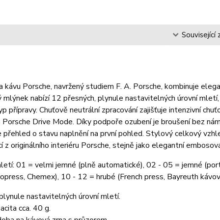
s
Související 
 kávu Porsche, navržený studiem F. A. Porsche, kombinuje elega
 mlýnek nabízí 12 přesných, plynule nastavitelných úrovní mlet
typ přípravy. Chuťově neutrální zpracování zajišťuje intenzivní chuť
m Porsche Drive Mode. Díky podpoře ozubení je broušení bez ná
 přehled o stavu naplnění na první pohled. Stylový celkový vzhl
cí z originálního interiéru Porsche, stejně jako elegantní embos
etí: 01 = velmi jemné (plně automatické), 02 - 05 = jemné (portaf
ropress, Chemex), 10 - 12 = hrubé (French press, Bayreuth kávov
plynule nastavitelných úrovní mletí.
acita cca. 40 g.