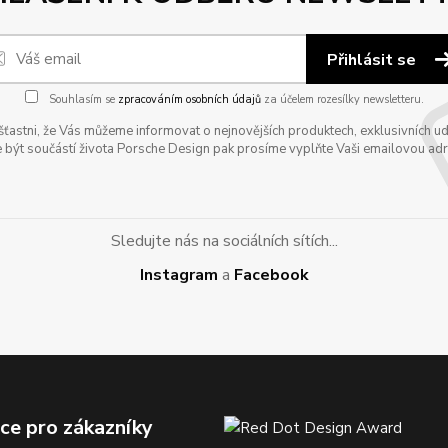
Přihlásit se
Souhlasím se
zpracováním osobních údajů
za účelem rozesílky newsletteru.
astni, že Vás můžeme informovat o nejnovějších produktech, exklusivních udál
 být součástí života Porsche Design pak prosíme vyplňte Vaši emailovou adres
Sledujte nás na sociálních sítích...
Instagram
a
Facebook
ce pro zákazníky