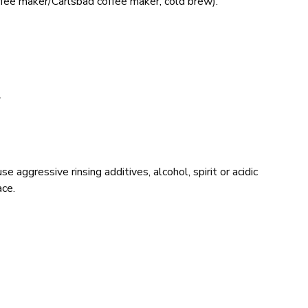
ffee maker/Carlsbad coffee maker, cold brew).
.
 aggressive rinsing additives, alcohol, spirit or acidic
ace.