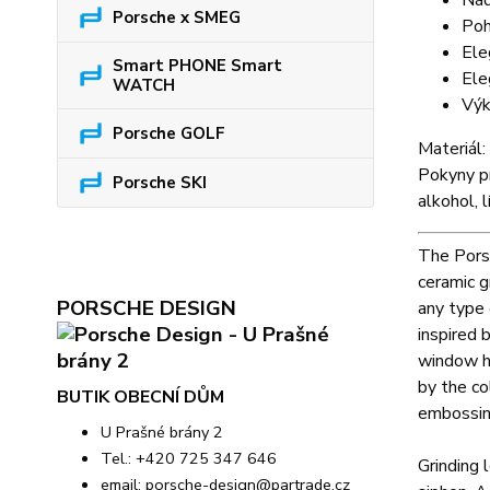
Nád
Porsche x SMEG
Poh
Ele
Smart PHONE Smart
Ele
WATCH
Výk
Porsche GOLF
Materiál:
Pokyny pr
Porsche SKI
alkohol, 
The Porsc
ceramic g
PORSCHE DESIGN
any type 
inspired 
window ho
by the co
BUTIK OBECNÍ DŮM
embossin
U Prašné brány 2
Tel.: +420 725 347 646
Grinding 
email:
porsche-design@partrade.cz