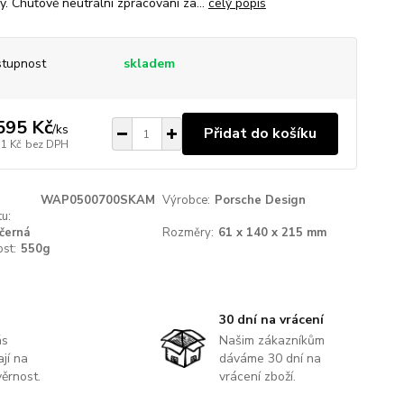
y. Chuťově neutrální zpracování za...
celý popis
tupnost
skladem
595 Kč
/
ks
Přidat do košíku
71 Kč
bez DPH
WAP0500700SKAM
Výrobce:
Porsche Design
u:
černá
Rozměry:
61 x 140 x 215 mm
st:
550g
30 dní na vrácení
ás
Našim zákazníkům
jí na
dáváme 30 dní na
ěrnost.
vrácení zboží.