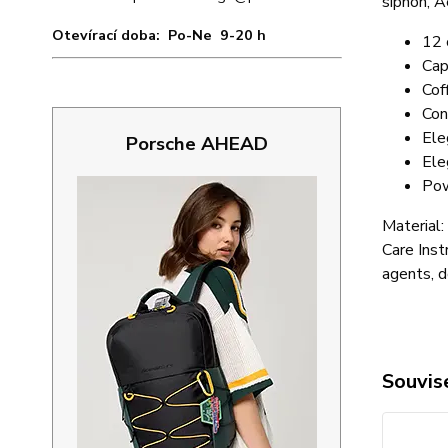
siphon, A
Otevírací doba: Po-Ne 9-20 h
12 
Cap
Cof
Con
Ele
Porsche AHEAD
Ele
Pow
Material:
Care Inst
agents, d
Souvise