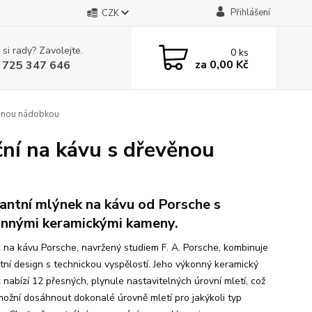
Přihlášení
CZK
 si rady? Zavolejte.
0
ks
za
0,00 Kč
 725 347 646
věnou nádobkou
ní na kávu s dřevěnou
antní mlýnek na kávu od Porsche s
nnými keramickými kameny.
 na kávu Porsche, navržený studiem F. A. Porsche, kombinuje
tní design s technickou vyspělostí. Jeho výkonný keramický
 nabízí 12 přesných, plynule nastavitelných úrovní mletí, což
ožní dosáhnout dokonalé úrovně mletí pro jakýkoli typ