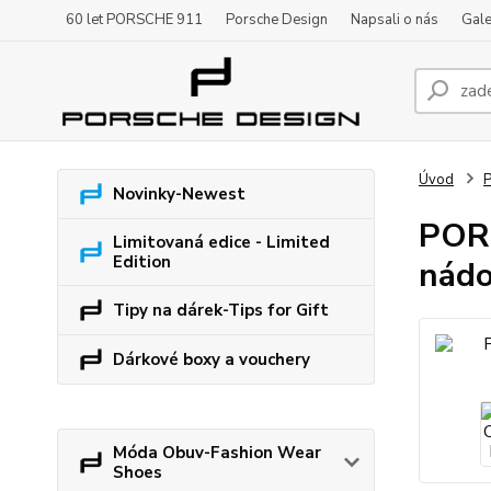
60 let PORSCHE 911
Porsche Design
Napsali o nás
Gale
Úvod
P
Novinky-Newest
PORS
Limitovaná edice - Limited
Edition
nád
Tipy na dárek-Tips for Gift
Dárkové boxy a vouchery
Móda Obuv-Fashion Wear
Shoes