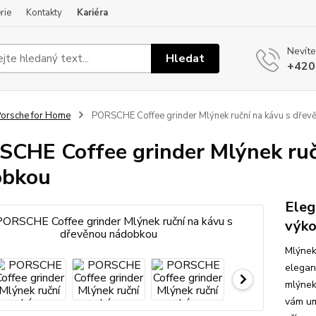
rie
Kontakty
Kariéra
Nevíte
Hledat
+420
orsche for Home
PORSCHE Coffee grinder Mlýnek ruční na kávu s dře
CHE Coffee grinder Mlýnek ruč
obkou
Eleg
výko
Mlýnek
elegan
mlýnek
vám um