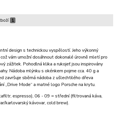
zboží
1
ntní design s technickou vyspělostí. Jeho výkonný
í, což vám umožní dosáhnout dokonalé úrovně mletí pro
ový zážitek. Pohodlná klika a rukojeť jsou inspirovány
mahy. Nádoba mlýnku s okénkem pojme cca. 40 g a
ed završuje sběrná nádoba z ušlechtilého dřeva
ování „Drive Mode“ a matné logo Porsche na krytu.
iltr, espresso), 06 - 09 = střední (filtrovaná káva,
ar/karlovarský kávovar, cold brew).