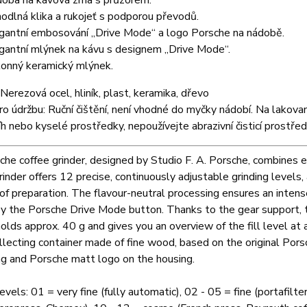
oba na kávová zrna s průzorem.
odlná klika a rukojeť s podporou převodů.
gantní embosování „Drive Mode“ a logo Porsche na nádobě.
gantní mlýnek na kávu s designem „Drive Mode“.
onný keramický mlýnek.
 Nerezová ocel, hliník, plast, keramika, dřevo
o údržbu: Ruční čištění, není vhodné do myčky nádobí. Na lakovan
líh nebo kyselé prostředky, nepoužívejte abrazivní čisticí prostře
he coffee grinder, designed by Studio F. A. Porsche, combines el
rinder offers 12 precise, continuously adjustable grinding levels,
of preparation. The flavour-neutral processing ensures an inten
by the Porsche Drive Mode button. Thanks to the gear support, th
lds approx. 40 g and gives you an overview of the fill level at 
llecting container made of fine wood, based on the original Pors
g and Porsche matt logo on the housing.
levels: 01 = very fine (fully automatic), 02 - 05 = fine (portafilt