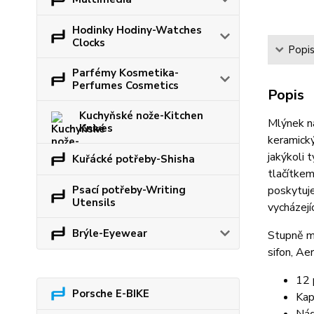
Hodinky Hodiny-Watches
Clocks
Popi
Parfémy Kosmetika-
Perfumes Cosmetics
Popis
Kuchyňské nože-Kitchen
Mlýnek na
Knives
keramický
jakýkoli 
Kuřácké potřeby-Shisha
tlačítke
Psací potřeby-Writing
poskytuje
Utensils
vycházejí
Brýle-Eyewear
Stupně ml
sifon, Ae
12 
Porsche E-BIKE
Kap