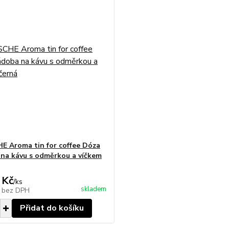
 Aroma tin for coffee Dóza
na kávu s odměrkou a víčkem
 Kč
/
ks
skladem
č
bez DPH
Přidat do košíku